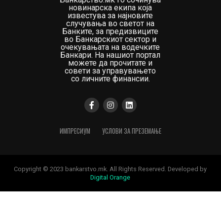
новинарска екипа која
известува за најновите
случувања во светот на
Банките, за предизвиците
во Банкарскиот сектор и
очекувањата на водечките
Банкари. На нашиот портал
можете да прочитате и
совети за управувањето
со личните финансии.
ИМПРЕСИУМ
УСЛОВИ ЗА ПРЕЗЕМАЊЕ
Copyright © 2023 bankarstvo.mk. All Rights Reserved. Developed by
Digital Orange