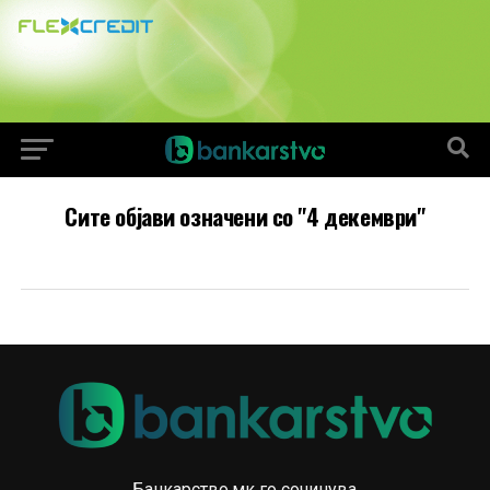
Сите објави означени со "4 декември"
Банкарство.мк го сочинува