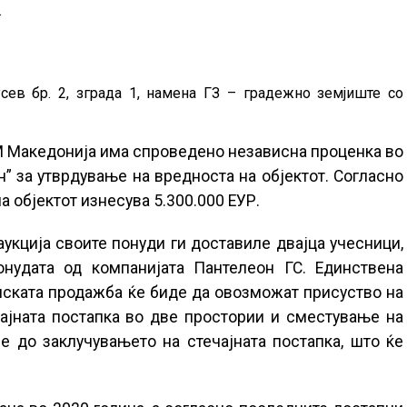
.
сев бр. 2, зграда 1, намена ГЗ – градежно земјиште со
 Македонија има спроведено независна проценка во
н” за утврдување на вредноста на објектот. Согласно
а објектот изнесува 5.300.000 ЕУР.
укција своите понуди ги доставиле двајца учесници,
онудата од компанијата Пантелеон ГС. Единствена
нската продажба ќе биде да овозможат присуство на
ајната постапка во две простории и сместување на
е до заклучувањето на стечајната постапка, што ќе