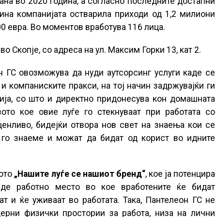
ана во 2020 година, а согласно последните достапни
ина компанијата остварила приходи од 1,2 милиони
0 евра. Во моментов вработува 116 лица.
о Скопје, со адреса на ул. Максим Горки 13, кат 2.
 ГС овозможува да нуди аутсорсинг услуги каде се
и компаниските пракси, на тој начин задржувајќи ги
ија, со што и директно придонесува кон домашната
вото кое овие луѓе го стекнуваат при работата со
енливо, бидејќи отвора нов свет на знаења кои се
 го знаеме и можат да бидат од корист во идните
тото
„Нашите луѓе се нашиот бренд“
, кое ја потенцира
иде работно место во кое вработените ќе бидат
ат и ќе уживаат во работата. Така, Пантелеон ГС не
ерни физички простории за работа, низа на лични