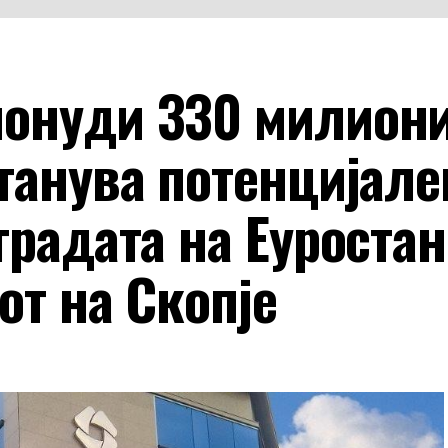
онуди 330 милион
танува потенцијале
градата на Еуроста
от на Скопје