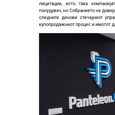
лицитации, исто така компаниј
понудувач, но Собранието на довер
следните денови стечајниот упр
купопродажниот процес и имотот д