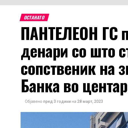
ОСТАНАТО
ПАНТЕЛЕОН ГС п
денари со што с
сопственик на з
Банка во центар
Објавено
пред 3 години
на
28 март, 2023