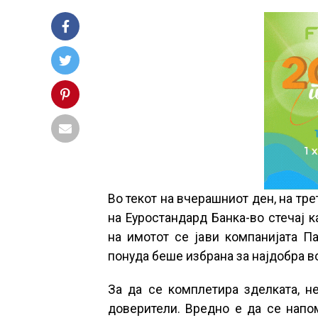
Во текот на вчерашниот ден, на тре
на Еуростандард Банка-во стечај 
на имотот се јави компанијата П
понуда беше избрана за најдобра в
За да се комплетира зделката, н
доверители. Вредно е да се напо