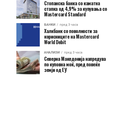
Стопанска банка со каматна
стапка од 4,9% за купувања со
Mastercard Standard
БАНКИ
пред 3 часа
Халкбанк со поволности за
корисниците на Mastercard
World Debit
АНАЛИЗИ
пред 3 часа
Северна Македонија напредува
по куповна моќ, пред повеќе
земји од ЕУ