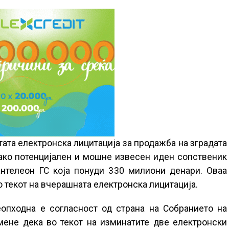
тата електронска лицитација за продажба на зградата
како потенцијален и мошне извесен иден сопственик
антелеон ГС која понуди 330 милиони денари. Оваа
о текот на вчерашната електронска лицитација.
еопходна е согласност од страна на Собранието на
мене дека во текот на изминатите две електронски