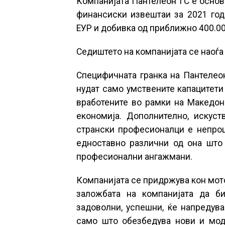
Компанијата Пантелеон ГС е основ
финансиски извештаи за 2021 год
ЕУР и добивка од приближно 400.00
Седиштето на компанијата се наоѓа в
Специфичната гранка на Пантелеон
нудат само умствените капацитети 
вработените во рамки на Македон
економија. Дополнително, искуст
странски професионалци е непроц
едноставно различни од она што
професионални ангажмани.
Компанијата се придржува кон мо
заложбата на компанијата да б
задоволни, успешни, ќе напредува
само што обезбедува нови и мод