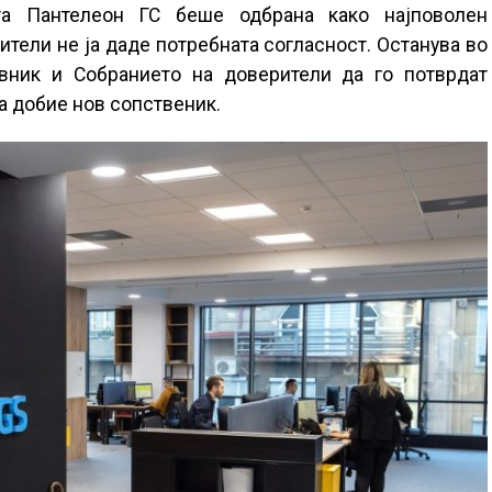
ата Пантелеон ГС беше одбрана како најповолен
ители не ја даде потребната согласност. Останува во
авник и Собранието на доверители да го потврдат
а добие нов сопственик.