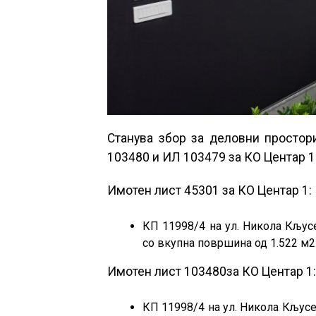
Станува збор за деловни простор
103480 и ИЛ 103479 за КО Центар 1
Имотен лист 45301 за КО Центар 1:
КП 11998/4 на ул. Никола Кљусе
со вкупна површина од 1.522 м2
Имотен лист 103480за КО Центар 1:
КП 11998/4 на ул. Никола Кљусев