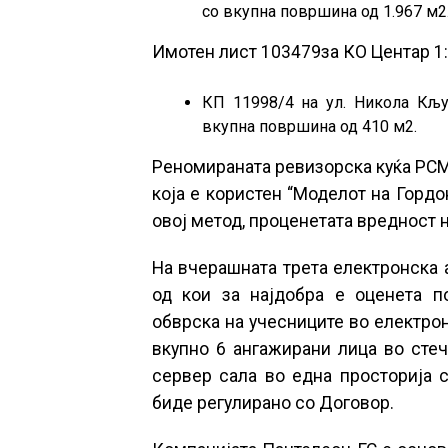
со вкупна површина од 1.967 м2
Имотен лист 103479за КО Центар 1:
КП 11998/4 на ул. Никола Кљу
вкупна површина од 410 м2.
Реномираната ревизорска куќа РСМ
која е користен “Моделот на Гордо
овој метод, проценетата вредност н
На вчерашната трета електронска а
од кои за најдобра е оценета п
обврска на учесниците во електро
вкупно 6 ангажирани лица во стеч
сервер сала во една просторија с
биде регулирано со Договор.