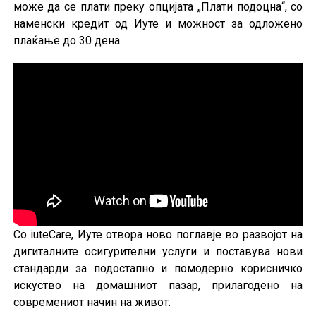
може да се плати преку опцијата „Плати подоцна“, со
наменски кредит од Иуте и можност за одложено
плаќање до 30 дена.
Со iuteCare, Иуте отвора ново поглавје во развојот на
дигиталните осигурителни услуги и поставува нови
стандарди за подостапно и помодерно корисничко
искуство на домашниот пазар, прилагодено на
современиот начин на живот.