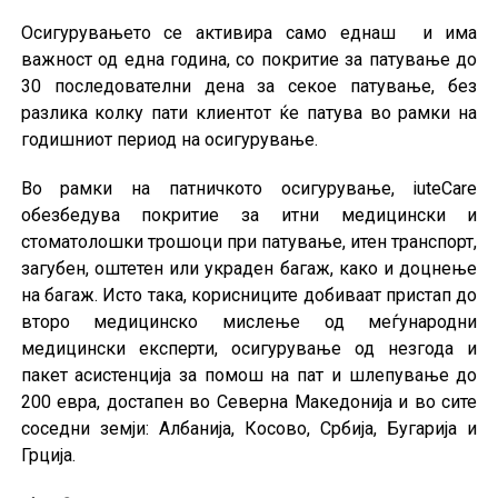
Осигурувањето се активира само еднаш и има
важност од една година, со покритие за патување до
30 последователни дена за секое патување, без
разлика колку пати клиентот ќе патува во рамки на
годишниот период на осигурување.
Во рамки на патничкото осигурување, iuteCare
обезбедува покритие за итни медицински и
стоматолошки трошоци при патување, итен транспорт,
загубен, оштетен или украден багаж, како и доцнење
на багаж. Исто така, корисниците добиваат пристап до
второ медицинско мислење од меѓународни
медицински експерти, осигурување од незгода и
пакет асистенција за помош на пат и шлепување до
200 евра, достапен во Северна Македонија и во сите
соседни земји: Албанија, Косово, Србија, Бугарија и
Грција.