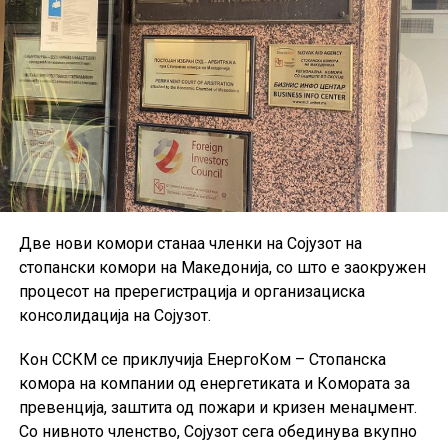
економски услови.
Две нови комори станаа членки на Сојузот на
стопански комори на Македонија, со што е заокружен
процесот на пререгистрација и организациска
консолидација на Сојузот.
Кон ССКМ се приклучија ЕнергоКом – Стопанска
комора на компании од енергетиката и Комората за
превенција, заштита од пожари и кризен менаџмент.
Со нивното членство, Сојузот сега обединува вкупно