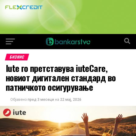
БИЗНИС
Iute го претставува iuteCare,
новиот дигитален стандард во
патничкото осигурување
Објавено
пред 3 месеци
на
22 мај, 2026