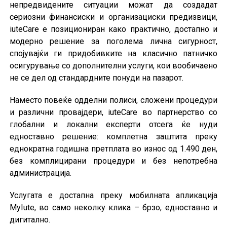
непредвидените ситуации можат да создадат
сериозни финансиски и организациски предизвици,
iuteCare е позициониран како практично, достапно и
модерно решение за поголема лична сигурност,
спојувајќи ги придобивките на класично патничко
осигурување со дополнителни услуги, кои вообичаено
не се дел од стандардните понуди на пазарот.
Наместо повеќе одделни полиси, сложени процедури
и различни провајдери, iuteCare во партнерство со
глобални и локални експерти отсега ќе нуди
едноставно решение: комплетна заштита преку
еднократна годишна претплата во износ од 1.490 ден,
без комплицирани процедури и без непотребна
администрација.
Услугата е достапна преку мобилната апликација
MyIute, во само неколку клика – брзо, едноставно и
дигитално.