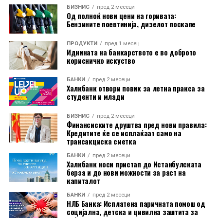
месец минатата година. Во еврозоната годишниот
БИЗНИС
пред 2 месеци
Од полноќ нови цени на горивата:
раст изнесувал 8,8 отсто.
Бензините поевтинија, дизелот поскапе
На годишно ниво, најголем раст на производствените
ПРОДУКТИ
пред 1 месец
Иднината на банкарството е во доброто
цени бил регистриран во Бугарија, од 18,2 отсто.
корисничко искуство
Следувале Романија со 14,3 отсто и Ирска со 11,4
отсто. Луксембург бил единствената земја во која
БАНКИ
пред 2 месеци
цените биле пониски од пред една година, и тоа за 3,2
Халкбанк отвори повик за летна пракса за
студенти и млади
отсто.
БИЗНИС
пред 2 месеци
Индексот на производствените цени ги следи
Финансиските друштва пред нови правила:
промените на продажните цени на производите на
Кредитите ќе се исплаќаат само на
трансакциска сметка
домашниот пазар при излезот од производството. Тој
не ги опфаќа увозните производи и не претставува
БАНКИ
пред 2 месеци
Халкбанк носи пристап до Истанбулската
индекс на потрошувачките цени што директно ги
берза и до нови можности за раст на
плаќаат граѓаните.
капиталот
БАНКИ
пред 2 месеци
НЛБ Банка: Исплатена паричната помош од
социјална, детска и цивилна заштита за