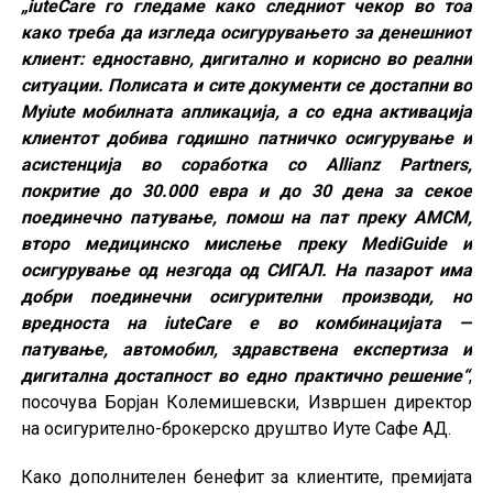
„iuteCare го гледаме како следниот чекор во тоа
како треба да изгледа осигурувањето за денешниот
клиент: едноставно, дигитално и корисно во реални
ситуации. Полисата и сите документи се достапни во
Myiute мобилната апликација, а со една активација
клиентот добива годишно патничко осигурување и
асистенција во соработка со Allianz Partners,
покритие до 30.000 евра и до 30 дена за секое
поединечно патување, помош на пат преку АМСМ,
второ медицинско мислење преку MediGuide и
осигурување од незгода од СИГАЛ. На пазарот има
добри поединечни осигурителни производи, но
вредноста на iuteCare е во комбинацијата —
патување, автомобил, здравствена експертиза и
дигитална достапност во едно практично решение“
,
посочува Борјан Колемишевски, Извршен директор
на осигурително-брокерско друштво Иуте Сафе АД.
Како дополнителен бенефит за клиентите, премијата