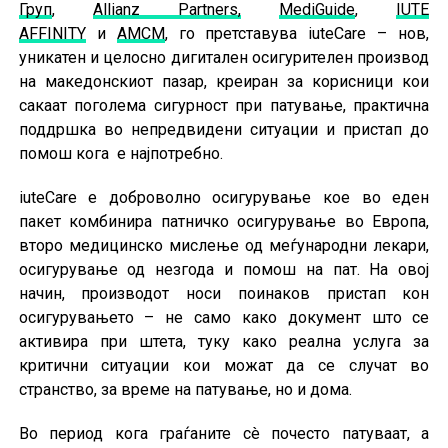
Груп
,
Allianz Partners,
MediGuide
,
IUTE
AFFINITY
и
АМСМ
, го претставува iuteCare – нов,
уникатен и целосно дигитален осигурителен производ
на македонскиот пазар, креиран за корисници кои
сакаат поголема сигурност при патување, практична
поддршка во непредвидени ситуации и пристап до
помош кога е најпотребно.
iuteCare е доброволно осигурување кое во еден
пакет комбинира патничко осигурување во Европа,
второ медицинско мислење од меѓународни лекари,
осигурување од незгода и помош на пат. На овој
начин, производот носи поинаков пристап кон
осигурувањето – не само како документ што се
активира при штета, туку како реална услуга за
критични ситуации кои можат да се случат во
странство, за време на патување, но и дома.
Во период кога граѓаните сè почесто патуваат, а