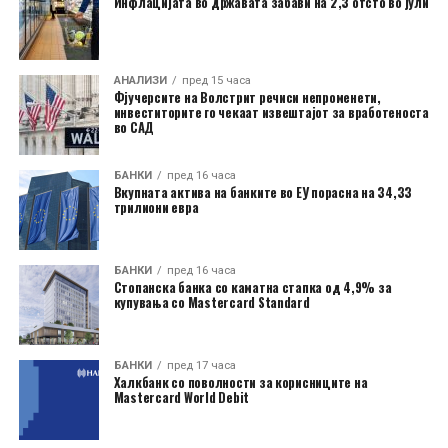
Инфлацијата во државата забави на 2,3 отсто во јули
АНАЛИЗИ
пред 15 часа
Фјучерсите на Волстрит речиси непроменети,
инвеститорите го чекаат извештајот за вработеноста
во САД
БАНКИ
пред 16 часа
Вкупната актива на банките во ЕУ порасна на 34,33
трилиони евра
БАНКИ
пред 16 часа
Стопанска банка со каматна стапка од 4,9% за
купувања со Mastercard Standard
БАНКИ
пред 17 часа
Халкбанк со поволности за корисниците на
Mastercard World Debit