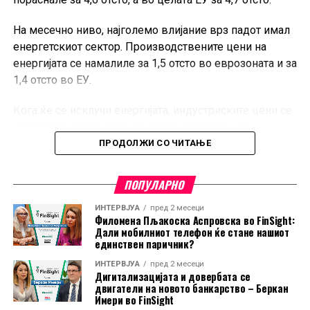
На месечно ниво, најголемо влијание врз падот имал
енергетскиот сектор. Производствените цени на
енергијата се намалиле за 1,5 отсто во еврозоната и за
1,4 отсто во ЕУ.
Кога ќе се исклучи енергијата, индустриските цени се
зголемиле за 0,2 отсто во двете подрачја, што
покажува дека поевтинувањето не било присутно во
ПРОДОЛЖИ СО ЧИТАЊЕ
сите индустриски категории.
ПОПУЛАРНО
Во еврозоната, цените на суровините, материјалите и
полупроизводите пораснале за 0,3 отсто, додека
ИНТЕРВЈУА
пред 2 месеци
Филомена Пљакоска Аспровска во FinSight:
капиталните и трајните потрошувачки добра
Дали мобилниот телефон ќе стане нашиот
поскапеле за по 0,2 отсто. Цените на нетрајните
единствен паричник?
потрошувачки добра останале непроменети.
ИНТЕРВЈУА
пред 2 месеци
Дигитализацијата и довербата се
И покрај месечниот пад, цените на енергијата во ЕУ во
двигатели на новото банкарство – Беркан
Имери во FinSight
јуни биле за 10 отсто повисоки во споредба со истиот