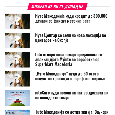
МОЖЕБИ ЌЕ ВИ СЕ ДОПАДНЕ
Иуте Македонија нуди кредит до 300.000
денари со фиксна месечна рата
Иуте Центар се сели на нова локација во
центарот на Скопје
Iute отвори нова онлајн продавница во
апликацијата Myiute во соработка со
SuperMart Macedonia
„Иуте Македонија“ нуди до 50 отсто
попуст на трошоците за рефинансирање
iuteCare нуди помош на пат во државата и
во соседните земји
Iute Македонија со летна акција: Ваучери