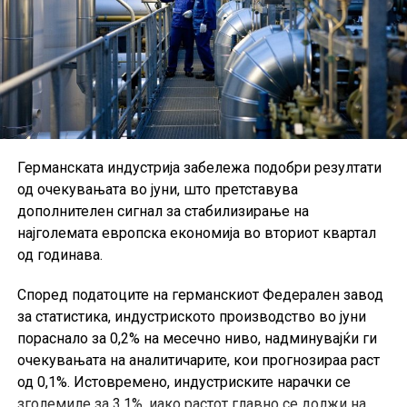
Германската индустрија забележа подобри резултати
од очекувањата во јуни, што претставува
дополнителен сигнал за стабилизирање на
најголемата европска економија во вториот квартал
од годинава.
Според податоците на германскиот Федерален завод
за статистика, индустриското производство во јуни
пораснало за 0,2% на месечно ниво, надминувајќи ги
очекувањата на аналитичарите, кои прогнозираа раст
од 0,1%. Истовремено, индустриските нарачки се
зголемиле за 3,1%, иако растот главно се должи на