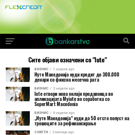
Сите објави означени со "Iute"
БИЗНИС
1 недела ago
Иуте Македонија нуди кредит до 300.000
денари со фиксна месечна рата
БИЗНИС
2 недели ago
Iute отвори нова онлајн продавница во
апликацијата Myiute во соработка со
SuperMart Macedonia
БИЗНИС
4 недели ago
„Иуте Македонија“ нуди до 50 отсто попуст на
трошоците за рефинансирање
СОВЕТИ
2 месеци ago