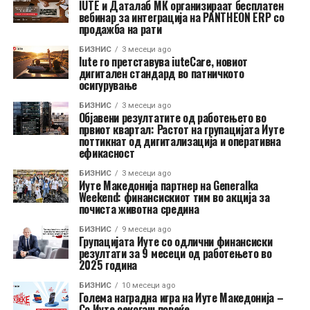
IUTE и Даталаб МК организираат бесплатен
вебинар за интеграција на PANTHEON ERP со
продажба на рати
БИЗНИС
3 месеци ago
Iute го претставува iuteCare, новиот
дигитален стандард во патничкото
осигурување
БИЗНИС
3 месеци ago
Објавени резултатите од работењето во
првиот квартал: Растот на групацијата Иуте
поттикнат од дигитализација и оперативна
ефикасност
БИЗНИС
3 месеци ago
Иуте Македонија партнер на Generalka
Weekend: финансискиот тим во акција за
почиста животна средина
БИЗНИС
9 месеци ago
Групацијата Иуте со одлични финансиски
резултати за 9 месеци од работењето во
2025 година
БИЗНИС
10 месеци ago
Голема наградна игра на Иуте Македонија –
Со Иуте секогаш повеќе