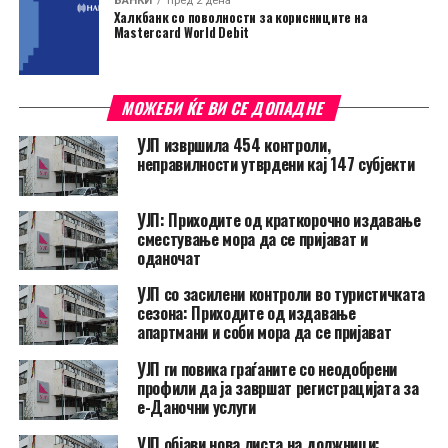
БАНКИ
пред 2 дена
Халкбанк со поволности за корисниците на
Mastercard World Debit
МОЖЕБИ ЌЕ ВИ СЕ ДОПАДНЕ
УЈП извршила 454 контроли,
неправилности утврдени кај 147 субјекти
УЈП: Приходите од краткорочно издавање
сместување мора да се пријават и
оданочат
УЈП со засилени контроли во туристичката
сезона: Приходите од издавање
апартмани и соби мора да се пријават
УЈП ги повика граѓаните со неодобрени
профили да ја завршат регистрацијата за
е-Даночни услуги
УЈП објави нова листа на должници: