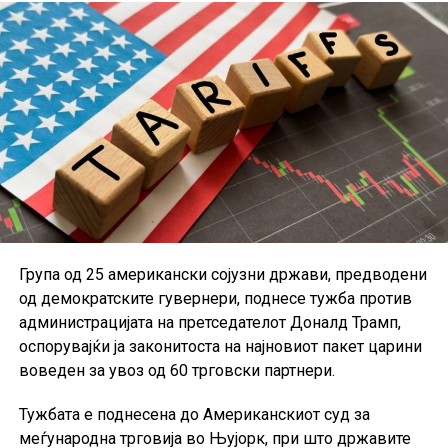
Дополнителна загриженост предизвикува фактот што
околу 40 проценти од анкетираните граѓани сметаат
дека нивните приходи нема целосно да ја надоместат
изгубената куповна моќ поради инфлацијата. Според
ЕЦБ, доколку овие очекувања се задржат,
домаќинствата би можеле да продолжат да штедат
наместо да трошат, што дополнително би го забавило
економскиот раст во еврозоната.
Група од 25 американски сојузни држави, предводени
од демократските гувернери, поднесе тужба против
администрацијата на претседателот Доналд Трамп,
оспорувајќи ја законитоста на најновиот пакет царини
воведен за увоз од 60 трговски партнери.
Тужбата е поднесена до Американскиот суд за
меѓународна трговија во Њујорк, при што државите