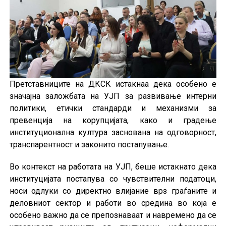
Претставниците на ДКСК истакнаа дека особено е
значајна заложбата на УЈП за развивање интерни
политики, етички стандарди и механизми за
превенција на корупцијата, како и градење
институционална култура заснована на одговорност,
транспарентност и законито постапување.
Во контекст на работата на УЈП, беше истакнато дека
институцијата постапува со чувствителни податоци,
носи одлуки со директно влијание врз граѓаните и
деловниот сектор и работи во средина во која е
особено важно да се препознаваат и навремено да се