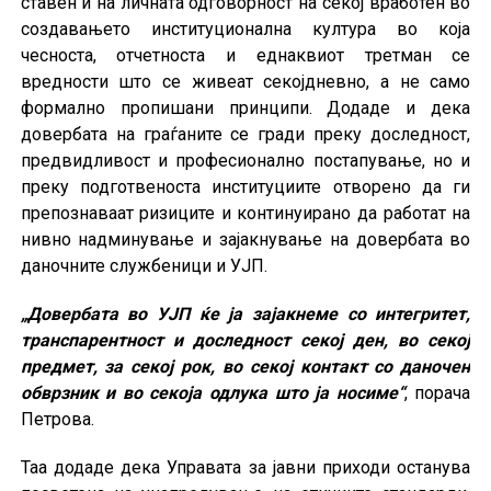
ставен и на личната одговорност на секој вработен во
создавањето институционална култура во која
чесноста, отчетноста и еднаквиот третман се
вредности што се живеат секојдневно, а не само
формално пропишани принципи. Додаде и дека
довербата на граѓаните се гради преку доследност,
предвидливост и професионално постапување, но и
преку подготвеноста институциите отворено да ги
препознаваат ризиците и континуирано да работат на
нивно надминување и зајакнување на довербата во
даночните службеници и УЈП.
„Довербата во УЈП ќе ја зајакнеме со интегритет,
транспарентност и доследност секој ден, во секој
предмет, за секој рок, во секој контакт со даночен
обврзник и во секоја одлука што ја носиме“
, порача
Петрова.
Таа додаде дека Управата за јавни приходи останува