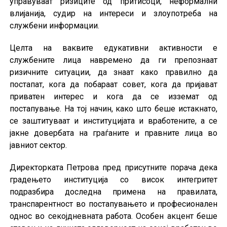
управуваат ризиците од притисоци, неформални
влијанија, судир на интереси и злоупотреба на
службени информации.
Целта на ваквите едукативни активности е
службените лица навремено да ги препознаат
ризичните ситуации, да знаат како правилно да
постапат, кога да побараат совет, кога да пријават
приватен интерес и кога да се изземат од
постапување. На тој начин, како што беше истакнато,
се заштитуваат и институцијата и вработените, а се
јакне довербата на граѓаните и правните лица во
јавниот сектор.
Директорката Петрова пред присутните порача дека
градењето институција со висок интегритет
подразбира доследна примена на правилата,
транспарентност во постапувањето и професионален
однос во секојдневната работа. Особен акцент беше