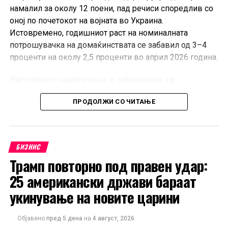
намалил за околу 12 поени, пад речиси споредлив со
оној по почетокот на војната во Украина.
Истовремено, годишниот раст на номиналната
потрошувачка на домаќинствата се забавил од 3–4
проценти на околу 2,5 проценти во април 2026 година.
Најголемото намалување е забележано кај
дискреционите трошоци, при што домаќинствата ги
ПРОДОЛЖИ СО ЧИТАЊЕ
одложуваат купувањата на луксузна облека, обувки,
спортска опрема, патувања и рекреативни услуги.
Домаќинствата со повисоки приходи најмногу ја
намалиле ваквата потрошувачка поради зголемената
БИЗНИС
неизвесност, додека оние со пониски примања ги
Трамп повторно под правен удар:
крателе трошоците за трајни добра, ресторани и
25 американски држави бараат
кафулиња.
укинување на новите царини
Единствената категорија со раст на трошоците
останува енергијата, како резултат на повисоките
Објавено
пред 5 дена
на
4 август, 2026
цени на горивата и транспортот.