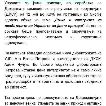
Управата за јавни приходи, во соработка со
Државната комисија за спречување на корупцијата
(ДКСК), на 12 мај во Клуб на пратеници во Скопје
одржаа обука на тема „
Етика и интегритет на
вработените во Управата за јавни приходи
“. Целта на
обуката беше препознавање и спречување на
непрофесионално, неетичко и коруптивно
однесување.
На настанот воведно обраќање имаа директорката на
УЈП, м-р Елена Петрова и претседателот на ДКСК,
Адем Чучуљ. Во своето обраќање директорката
Петрова истакна дека интегритетот не е само лична
вредност, туку и институционална обврска, врз која се
гради довербата на граѓаните и деловната заедница
во системот.
Таа посочи дека, по донесувањето на Декларацијата
за даночна етика, Управата за јавни приходи активно