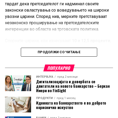
тврдат дека претседателот ги надминал своите
законски овластувања со воведувањето на широки
увозни царини. Според нив, мерките претставуваат
незаконско проширување на претседателските
ингеренции во областа на трговската политика.
Спорните царини, кои изнесуваат
10 и 12,5 проценти
,
стапија во сила на 24 јули и се однесуваат на увоз од
ПРОДОЛЖИ СО ЧИТАЊЕ
60 трговски партнери, меѓу кои е и Европската Унија.
Администрацијата на Трамп ги оправдува мерките со
тврдењето дека засегнатите земји не преземаат
ПОПУЛАРНО
доволно активности за спречување на увоз на
ИНТЕРВЈУА
пред 2 месеци
производи изработени со принудна работа.
Дигитализацијата и довербата се
двигатели на новото банкарство – Беркан
Ова е најновото во низата правни оспорувања на
Имери во FinSight
трговската политика на Трамп. Претходно, повеќе
ПРОДУКТИ
пред 1 месец
Иднината на банкарството е во доброто
американски компании успеаја да издејствуваат
корисничко искуство
судски одлуки против дел од неговите царински
мерки, но администрацијата продолжи со
БАНКИ
пред 2 месеци