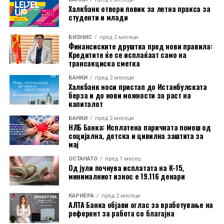
воведување нови ограничувања.
Халкбанк отвори повик за летна пракса за
студенти и млади
Подносителите на тужбата наведуваат дека, иако
БИЗНИС
пред 2 месеци
американскиот закон дозволува воведување царини
Финансиските друштва пред нови правила:
во одредени случаи, историски тие биле насочени кон
Кредитите ќе се исплаќаат само на
трансакциска сметка
конкретни земји или индустрии. Според нив,
сегашниот широк пристап, кој опфаќа речиси
БАНКИ
пред 2 месеци
Халкбанк носи пристап до Истанбулската
целокупниот американски увоз, нема преседан и ги
берза и до нови можности за раст на
надминува законските рамки.
капиталот
БАНКИ
пред 2 месеци
НЛБ Банка: Исплатена паричната помош од
социјална, детска и цивилна заштита за
мај
ОСТАНАТО
пред 1 месец
Од јули почнува исплатата на К-15,
минималниот износ е 19.116 денари
КАРИЕРА
пред 2 месеци
АЛТА Банка објави оглас за вработување на
референт за работа со благајна