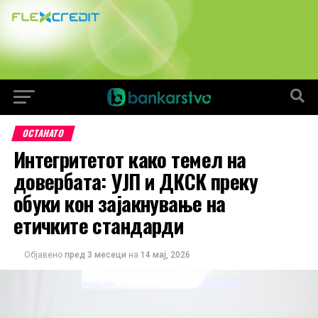
ОСТАНАТО
Интегритетот како темел на
довербата: УЈП и ДКСК преку
обуки кон зајакнување на
етичките стандарди
Објавено
пред 3 месеци
на
14 мај, 2026