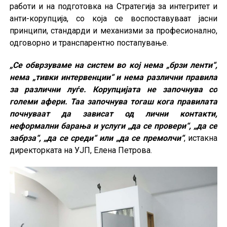
работи и на подготовка на Стратегија за интегритет и
анти-корупција, со која се воспоставуваат јасни
принципи, стандарди и механизми за професионално,
одговорно и транспарентно постапување.
„Се обврзуваме на систем во кој нема „брзи ленти“,
нема „тивки интервенции“ и нема различни правила
за различни луѓе. Корупцијата не започнува со
големи афери. Таа започнува тогаш кога правилата
почнуваат да зависат од лични контакти,
неформални барања и услуги „да се провери“, „да се
забрза“, „да се среди“ или „да се премолчи“
, истакна
директорката на УЈП, Елена Петрова.