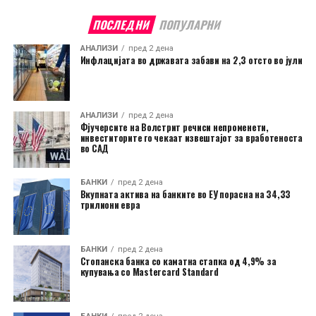
ПОСЛЕДНИ
ПОПУЛАРНИ
АНАЛИЗИ
пред 2 дена
Инфлацијата во државата забави на 2,3 отсто во јули
АНАЛИЗИ
пред 2 дена
Фјучерсите на Волстрит речиси непроменети,
инвеститорите го чекаат извештајот за вработеноста
во САД
БАНКИ
пред 2 дена
Вкупната актива на банките во ЕУ порасна на 34,33
трилиони евра
БАНКИ
пред 2 дена
Стопанска банка со каматна стапка од 4,9% за
купувања со Mastercard Standard