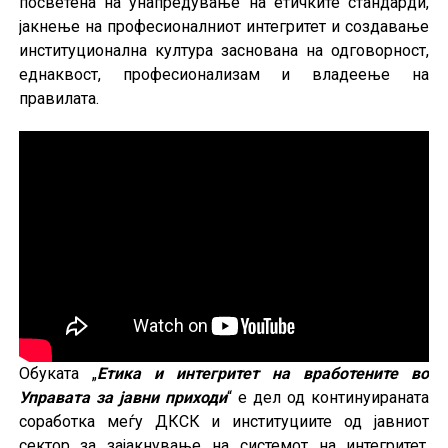
посветена на унапредување на етичките стандарди,
јакнење на професионалниот интегритет и создавање
институционална култура заснована на одговорност,
еднаквост, професионализам и владеење на
правилата.
Обуката „
Етика и интегритет на вработените во
Управата за јавни приходи
“ е дел од континуираната
соработка меѓу ДКСК и институциите од јавниот
сектор за зајакнување на системот на интегритет,