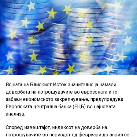
Податоците укажуваат дека германската индустрија
постепено закрепнува, иако аналитичарите
предупредуваат дека одржливоста на растот ќе
зависи од идната побарувачка и глобалните
економски услови.
Војната на Блискиот Исток значително ја намали
довербата на потрошувачите во еврозоната и го
забави економското закрепнување, предупредува
Европската централна банка (ЕЦБ) во најновата
анализа.
Според извештајот, индексот на доверба на
потрошувачите во периодот од февруари до април се