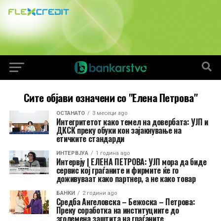
Сите објави означени со "Елена Петрова"
ОСТАНАТО
3 месеци ago
Интегритетот како темел на довербата: УЈП и
ДКСК преку обуки кон зајакнување на
етичките стандарди
ИНТЕРВЈУА
1 година ago
Интервју | ЕЛЕНА ПЕТРОВА: УЈП мора да биде
сервис кој граѓаните и фирмите ќе го
доживуваат како партнер, а не како товар
БАНКИ
2 години ago
Средба Ангеловска – Бежоска – Петрова:
Преку соработка на институциите до
зголемена заштита на граѓаните