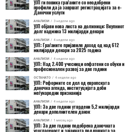
УЈП ги повика граѓаните со неодобрени
профили да ја завршат регистрацијата за е-
Даночни услуги
АНАЛИЗИ
3 недели ago
УЈП објави нова листа на должници: Вкупниот
долг надмина 13 милијарди денари
АНАЛИЗИ
4 недели ago
УЈП: Граѓаните пријавиле доход од над 612
милијарди денари за 2025 година
АНАЛИЗИ
4 недели ago
УЈП: Над 2.400 учесници опфатени со обуки и
професионален развој за две години
ОСТАНАТО
4 недели ago
УЈП: Реформите се дел од европската
даночна агенда, институцијата доби
меѓународни признанија
АНАЛИЗИ
4 недели ago
УЈП: За две години утврдени 5,2 милијарди
денари дополнителен данок
АНАЛИЗИ
1 месец ago
УЈП: За две години подобрена даночната
усогласеност и зајакната поддршката за