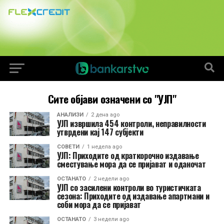
Сите објави означени со "УЈП"
АНАЛИЗИ
2 дена ago
УЈП извршила 454 контроли, неправилности
утврдени кај 147 субјекти
СОВЕТИ
1 недела ago
УЈП: Приходите од краткорочно издавање
сместување мора да се пријават и оданочат
ОСТАНАТО
2 недели ago
УЈП со засилени контроли во туристичката
сезона: Приходите од издавање апартмани и
соби мора да се пријават
ОСТАНАТО
3 недели ago