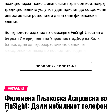
позиционираат како финансиски партнери кои, покрај
традиционалните услуги, нудат пристап до современи
инвестициски решенија и дигитални финансиски
алатки.
Во најновото издание на емисијата
FinSight
, гостин е
Беркан Имери, член на Управниот одбор на Халк
Банка
, една од најбрзорастечките банки на
македонскиот пазар во последните години.
Во интервјуто, Имери говори за развојниот пат на
ПРОДОЛЖИ СО ЧИТАЊЕ
банката, промените во финансиското однесување на
граѓаните и компаниите, како и за предизвиците и
можностите што ги носи новата економска реалност.
ИНТЕРВЈУА
Посебен акцент е ставен на сè поголемиот интерес на
Филомена Пљакоска Аспровска во
домашните инвеститори за вложување во хартии од
вредност на меѓународните пазари, тема која добива
FinSight: Дали мобилниот телефон
на значење во услови на глобализирани финансиски