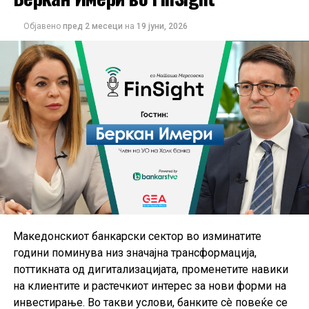
Објавено
пред 2 месеци
на
19 јуни, 2026
Македонскиот банкарски сектор во изминатите
години поминува низ значајна трансформација,
поттикната од дигитализацијата, променетите навики
на клиентите и растечкиот интерес за нови форми на
инвестирање. Во такви услови, банките сè повеќе се