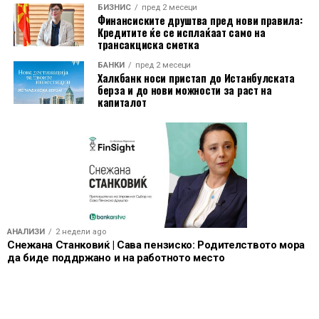
БИЗНИС
пред 2 месеци
Финансиските друштва пред нови правила:
Кредитите ќе се исплаќаат само на
трансакциска сметка
БАНКИ
пред 2 месеци
Халкбанк носи пристап до Истанбулската
берза и до нови можности за раст на
капиталот
Зборувајќи за периодот кога ја извршуваше
АНАЛИЗИ
2 недели ago
функцијата министерка, таа признава дека искуството
Снежана Станковиќ | Сава пензиско: Родителството мора
да биде поддржано и на работното место
од приватниот сектор не секогаш било лесно
применливо во политиката.
„Мислам дека во некои ситуации можев да бидам