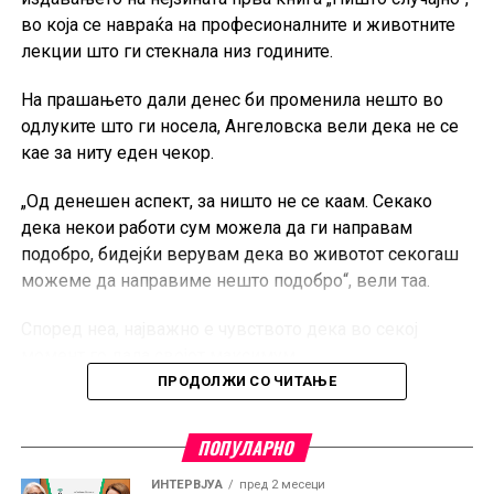
во која се навраќа на професионалните и животните
разликите во однос на традиционалните картични
лекции што ги стекнала низ годините.
трансакции, како и очекувањата за тоа како ќе
изгледаат плаќањата во следната деценија.
На прашањето дали денес би променила нешто во
одлуките што ги носела, Ангеловска вели дека не се
Дополнително, се разговара и за трансформацијата на
кае за ниту еден чекор.
банките во дигиталната ера, односно дали
финансиските институции постепено стануваат
„Од денешен аспект, за ништо не се каам. Секако
технолошки компании, како и за активностите на
дека некои работи сум можела да ги направам
Casys во областа на родовата еднаквост и
подобро, бидејќи верувам дека во животот секогаш
намалувањето на разликите меѓу мажите и жените на
можеме да направиме нешто подобро“, вели таа.
работното место.
Според неа, најважно е чувството дека во секој
Новата епизода на
FinSight
е достапна на YouTube
момент го дала својот максимум.
каналот на Банкарство.
ПРОДОЛЖИ СО ЧИТАЊЕ
„Главното чувство кое го имав и тогаш, а и сега
додека ја пишував книгата, е дека сум го дала мојот
ПОПУЛАРНО
апсолутен максимум во секоја дадена околност“,
посочува Ангеловска.
ИНТЕРВЈУА
пред 2 месеци