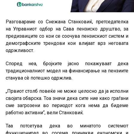
Разговараме со Снежана Станковиќ, претседателка
на Управниот одбор на Сава пензиско друштво, за
предизвиците со кои се соочува пензискиот систем и
демографските трендови кои влијаат врз неговата
одржливост.
Според неа, бројките јасно покажуваат дека
традиционалниот модел на финансирање на пензиите
станува сè потешко одржлив.
„Првиот столб повеќе не може целосно да ја исполни
својата обврска. Тоа значи дека сите ние како граѓани
сме загрозени во периодот кога нема да бидеме
работно активни“, вели Станковиќ.
Таа потсетува дека во минатото системот
функционирал во сосема поинакви економски и