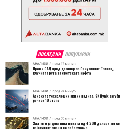
ПОСЛЕДНИ
ПОПУЛАРНИ
АНАЛИЗИ
пред 17 минути
Иран и САД пред договор за Ормутскиот Теснец,
клучната рута за светската нафта
АНАЛИЗИ
пред 24 минути
Азиските технолошки акции паднаа, SK Hynix загуби
речиси 10 отсто
АНАЛИЗИ
пред 30 минути
Златото ја достигна цената од 4.300 долари, но се
појавуваат знаци на забавување