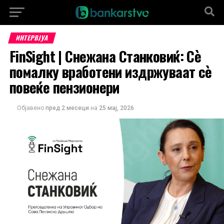
ИНТЕРВЈУА
FinSight | Снежана Станковиќ: Сè
помалку вработени издржуваат сè
повеќе пензионери
Објавено
пред 2 месеци
на
25 мај, 2026