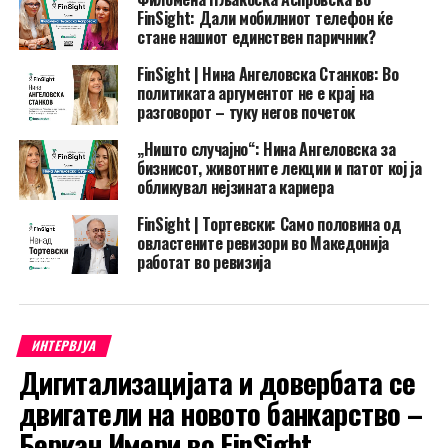
FinSight: Дали мобилниот телефон ќе
стане нашиот единствен паричник?
FinSight | Нина Ангеловска Станков: Во
политиката аргументот не е крај на
разговорот – туку негов почеток
„Ништо случајно“: Нина Ангеловска за
бизнисот, животните лекции и патот кој ја
обликувал нејзината кариера
FinSight | Тортевски: Само половина од
овластените ревизори во Македонија
работат во ревизија
ИНТЕРВЈУА
Дигитализацијата и довербата се
двигатели на новото банкарство –
Беркан Имери во FinSight