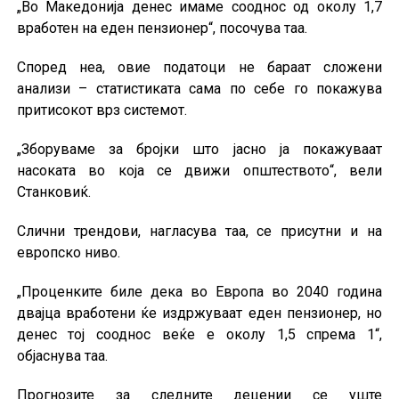
„Во Македонија денес имаме сооднос од околу 1,7
вработен на еден пензионер“, посочува таа.
Според неа, овие податоци не бараат сложени
анализи – статистиката сама по себе го покажува
притисокот врз системот.
„Зборуваме за бројки што јасно ја покажуваат
насоката во која се движи општеството“, вели
Станковиќ.
Слични трендови, нагласува таа, се присутни и на
европско ниво.
„Проценките биле дека во Европа во 2040 година
двајца вработени ќе издржуваат еден пензионер, но
денес тој сооднос веќе е околу 1,5 спрема 1“,
објаснува таа.
Прогнозите за следните децении се уште