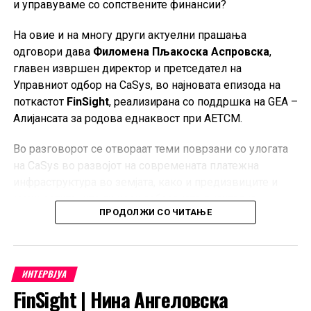
и управуваме со сопствените финансии?
алатка за плаќање и дали класичните платежни
картички постепено ќе ја губат својата улога се дел од
На овие и на многу други актуелни прашања
темите на кои Имери дава свој осврт.
одговори дава
Филомена Пљакоска Аспровска
,
главен извршен директор и претседател на
На крајот од разговорот, тој ги открива и стратешките
Управниот одбор на CaSys, во најновата епизода на
приоритети на Халк Банка за следните пет години,
поткастот
FinSight
, реализирана со поддршка на GEA –
визијата за понатамошен раст и позиционирање на
Алијансата за родова еднаквост при АЕТСМ.
банката во сè поконкурентна финансиска средина.
Во разговорот се отвораат теми поврзани со улогата
Целото интервју со Беркан Имери во FinSight
на CaSys во развојот на современата платежна
можете да го проследите во продолжение.
инфраструктура во земјата, како и предизвиците и
можностите што ги носи забрзаната дигитална
ПРОДОЛЖИ СО ЧИТАЊЕ
трансформација на финансискиот сектор.
Дали мобилниот телефон постепено го заменува
традиционалниот паричник? Се менуваат ли навиките
ИНТЕРВЈУА
на граѓаните кога станува збор за плаќањата и дали
FinSight | Нина Ангеловска
пластичната платежна картичка ќе остане дел од