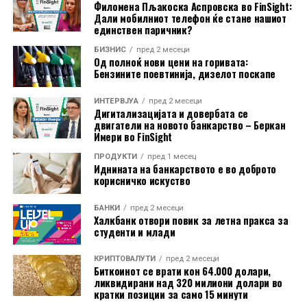
Филомена Пљакоска Аспровска во FinSight:
Дали мобилниот телефон ќе стане нашиот
единствен паричник?
БИЗНИС
пред 2 месеци
Од полноќ нови цени на горивата:
Бензините поевтинија, дизелот поскапе
ИНТЕРВЈУА
пред 2 месеци
Новинар: Наташа Мерсовска
Дигитализацијата и довербата се
двигатели на новото банкарство – Беркан
Имери во FinSight
ПРОДУКТИ
пред 1 месец
Иднината на банкарството е во доброто
корисничко искуство
БАНКИ
пред 2 месеци
Халкбанк отвори повик за летна пракса за
студенти и млади
КРИПТОВАЛУТИ
пред 2 месеци
Биткоинот се врати кон 64.000 долари,
ликвидирани над 320 милиони долари во
кратки позиции за само 15 минути