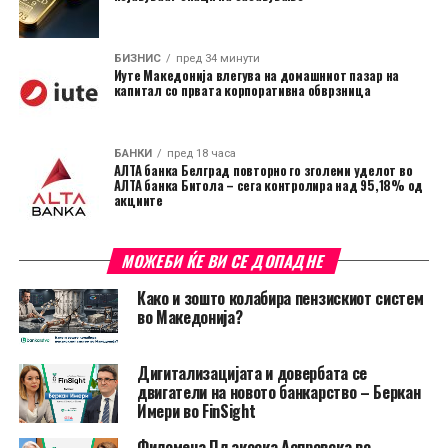
БИЗНИС
пред 34 минути
Иуте Македонија влегува на домашниот пазар на
капитал со првата корпоративна обврзница
БАНКИ
пред 18 часа
АЛТА банка Белград повторно го зголеми уделот во
АЛТА банка Битола – сега контролира над 95,18% од
акциите
МОЖЕБИ ЌЕ ВИ СЕ ДОПАДНЕ
Како и зошто колабира пензискиот систем
во Македонија?
Дигитализацијата и довербата се
двигатели на новото банкарство – Беркан
Имери во FinSight
Филомена Пљакоска Аспровска во