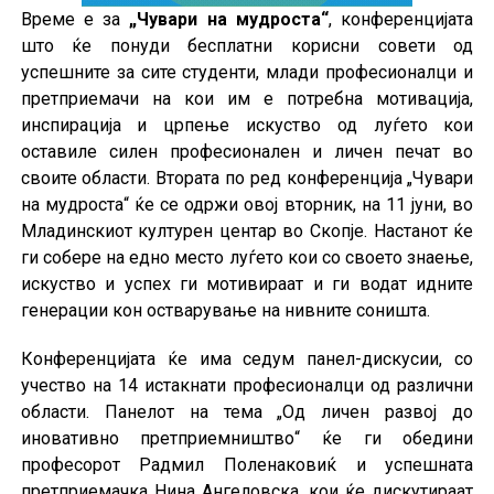
Време е за
„Чувари на мудроста“
, конференцијата
што ќе понуди бесплатни корисни совети од
успешните за сите студенти, млади професионалци и
претприемачи на кои им е потребна мотивација,
инспирација и црпење искуство од луѓето кои
оставиле силен професионален и личен печат во
своите области. Втората по ред конференција „Чувари
на мудроста“ ќе се одржи овој вторник, на 11 јуни, во
Младинскиот културен центар во Скопје. Настанот ќе
ги собере на едно место луѓето кои со своето знаење,
искуство и успех ги мотивираат и ги водат идните
генерации кон остварување на нивните соништа.
Конференцијата ќе има седум панел-дискусии, со
учество на 14 истакнати професионалци од различни
области. Панелот на тема „Од личен развој до
иновативно претприемништво“ ќе ги обедини
професорот Радмил Поленаковиќ и успешната
претприемачка Нина Ангеловска, кои ќе дискутираат