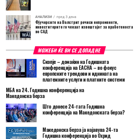
АНАЛИЗИ
пред 3 дена
Фјучерсите на Волстрит речиси непроменети,
инвеститорите го чекаат извештајот за вработеноста
во САД
МОЖЕБИ ЌЕ ВИ СЕ ДОПАДНЕ
Скопје – домаќин на Годишната
конференција на EACHA – во фокус
европските трендови и иднината на
платежните услуги и платните системи
МБА на 24. Годишна конференција на
Македонска берза
Што донесе 24-тата Годишна
конференција на Македонската берза?
Македонска берза ја најавува 24-та
Годишна конференција во Охрид