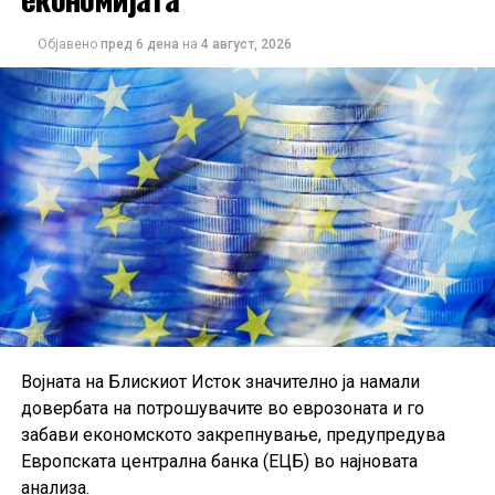
зголемиле за 0,3%. Наспроти тоа, извозот кон САД
бележи значителен пад од 14,2% на месечно ниво.
Објавено
пред 6 дена
на
4 август, 2026
Податоците укажуваат дека германската индустрија
постепено закрепнува, иако аналитичарите
предупредуваат дека одржливоста на растот ќе
зависи од идната побарувачка и глобалните
економски услови.
Војната на Блискиот Исток значително ја намали
довербата на потрошувачите во еврозоната и го
забави економското закрепнување, предупредува
Европската централна банка (ЕЦБ) во најновата
анализа.