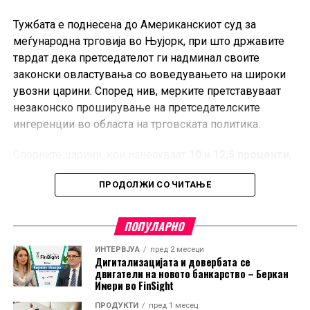
Тужбата е поднесена до Американскиот суд за
меѓународна трговија во Њујорк, при што државите
тврдат дека претседателот ги надминал своите
законски овластувања со воведувањето на широки
увозни царини. Според нив, мерките претставуваат
незаконско проширување на претседателските
ингеренции во областа на трговската политика.
Спорните царини, кои изнесуваат
10 и 12,5 проценти
,
стапија во сила на 24 јули и се однесуваат на увоз од
ПРОДОЛЖИ СО ЧИТАЊЕ
60 трговски партнери, меѓу кои е и Европската Унија.
Администрацијата на Трамп ги оправдува мерките со
тврдењето дека засегнатите земји не преземаат
ПОПУЛАРНО
доволно активности за спречување на увоз на
ИНТЕРВЈУА
пред 2 месеци
производи изработени со принудна работа.
Дигитализацијата и довербата се
двигатели на новото банкарство – Беркан
Ова е најновото во низата правни оспорувања на
Имери во FinSight
трговската политика на Трамп. Претходно, повеќе
ПРОДУКТИ
пред 1 месец