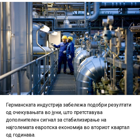
Германската индустрија забележа подобри резултати
од очекувањата во јуни, што претставува
дополнителен сигнал за стабилизирање на
најголемата европска економија во вториот квартал
од годинава.