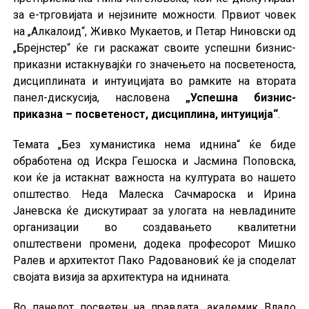
за е-трговијата и нејзините можности. Првиот човек
на „Алкалоид“, Живко Мукаетов, и Петар Ниновски од
„Брејнстер“ ќе ги раскажат своите успешни бизнис-
приказни истакнувајќи го значењето на посветеноста,
дисциплината и интуицијата во рамките на втората
панел-дискусија, насловена
„Успешна бизнис-
приказна – посветеност, дисциплина, интуиција“
.
Темата „Без хуманистика нема иднина“ ќе биде
обработена од Искра Гешоска и Јасмина Поповска,
кои ќе ја истакнат важноста на културата во нашето
општество. Неда Малеска Сачмароска и Ирина
Јаневска ќе дискутираат за улогата на невладините
организации во создавањето квалитетни
општествени промени, додека професорот Мишко
Ралев и архитектот Пако Радовановиќ ќе ја споделат
својата визија за архитектура на иднината.
Во панелот посветен на правдата, академик Владо