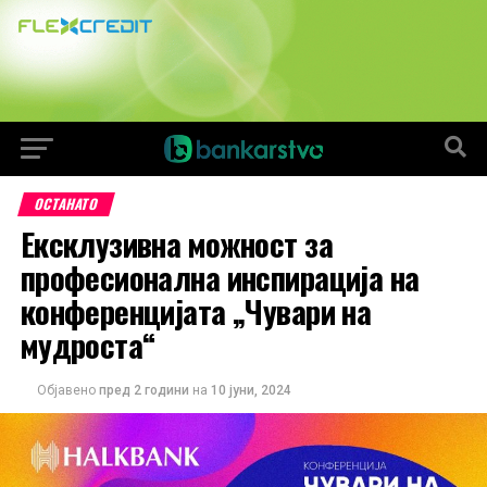
ОСТАНАТО
Ексклузивна можност за
професионална инспирација на
конферeнцијата „Чувари на
мудроста“
Објавено
пред 2 години
на
10 јуни, 2024