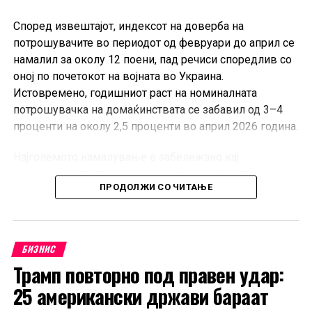
Според извештајот, индексот на доверба на
потрошувачите во периодот од февруари до април се
намалил за околу 12 поени, пад речиси споредлив со
оној по почетокот на војната во Украина.
Истовремено, годишниот раст на номиналната
потрошувачка на домаќинствата се забавил од 3–4
проценти на околу 2,5 проценти во април 2026 година.
Најголемото намалување е забележано кај
дискреционите трошоци, при што домаќинствата ги
ПРОДОЛЖИ СО ЧИТАЊЕ
одложуваат купувањата на луксузна облека, обувки,
спортска опрема, патувања и рекреативни услуги.
Домаќинствата со повисоки приходи најмногу ја
намалиле ваквата потрошувачка поради зголемената
БИЗНИС
неизвесност, додека оние со пониски примања ги
Трамп повторно под правен удар:
крателе трошоците за трајни добра, ресторани и
25 американски држави бараат
кафулиња.