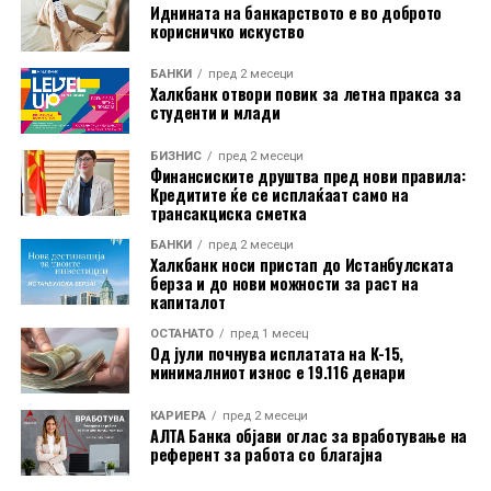
Иднината на банкарството е во доброто
американски компании успеаја да издејствуваат
корисничко искуство
судски одлуки против дел од неговите царински
мерки, но администрацијата продолжи со
БАНКИ
пред 2 месеци
воведување нови ограничувања.
Халкбанк отвори повик за летна пракса за
студенти и млади
Подносителите на тужбата наведуваат дека, иако
БИЗНИС
пред 2 месеци
американскиот закон дозволува воведување царини
Финансиските друштва пред нови правила:
во одредени случаи, историски тие биле насочени кон
Кредитите ќе се исплаќаат само на
трансакциска сметка
конкретни земји или индустрии. Според нив,
сегашниот широк пристап, кој опфаќа речиси
БАНКИ
пред 2 месеци
Халкбанк носи пристап до Истанбулската
целокупниот американски увоз, нема преседан и ги
берза и до нови можности за раст на
надминува законските рамки.
капиталот
ОСТАНАТО
пред 1 месец
Од јули почнува исплатата на К-15,
минималниот износ е 19.116 денари
КАРИЕРА
пред 2 месеци
АЛТА Банка објави оглас за вработување на
референт за работа со благајна