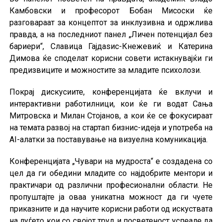
Камбовски и професорот Бобан Мисоски ќе
разговараат за концептот за инклузивна и одржлива
правда, а на последниот панел „Личен потенцијал без
бариери“, Славица Гајдаѕис-Кнежевиќ и Катерина
Димова ќе споделат корисни совети истакнувајќи ги
предизвиците и можностите за младите психолози.
Покрај дискусиите, конференцијата ќе вклучи и
интерактивни работилници, кои ќе ги водат Сања
Митровска и Милан Стојанов, а кои ќе се фокусираат
на темата развој на стартап бизнис-идеја и употреба на
AI-алатки за поставување на визуелна комуникација.
Конференцијата „Чувари на мудроста“ е создадена со
цел да ги обедини младите со најдобрите ментори и
практичари од различни професионални области. Не
пропуштајте ја оваа уникатна можност да ги чуете
приказните и да научите корисни работи од искуствата
на луѓето кои со својот труд и посветеност успеале да