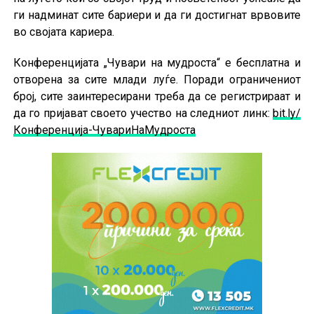
ги надминат сите бариери и да ги достигнат врвовите
во својата кариера.
Конференцијата „Чувари на мудроста“ е бесплатна и
отворена за сите млади луѓе. Поради ограничениот
број, сите заинтересирани треба да се регистрираат и
да го пријават своето учество на следниот линк:
bit.ly/
Конференција-ЧувариНаМудроста