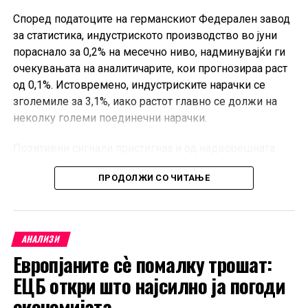
Според податоците на германскиот Федерален завод
за статистика, индустриското производство во јуни
пораснало за 0,2% на месечно ниво, надминувајќи ги
очекувањата на аналитичарите, кои прогнозираа раст
од 0,1%. Истовремено, индустриските нарачки се
зголемиле за 3,1%, иако растот главно се должи на
неколку големи поединечни нарачки.
Позитивни сигнали пристигнаа и од надворешната
трговија. Германскиот извоз во јуни се зголемил за
ПРОДОЛЖИ СО ЧИТАЊЕ
0,9% во однос на претходниот месец, значително над
очекувањата од 0,2%, додека увозот пораснал за 4,4%.
Во првата половина од 2026 година, Германија
АНАЛИЗИ
извезувала 3,7% повеќе стоки во споредба со истиот
Европјаните сè помалку трошат:
период лани, а увозот е повисок за 4,4%. Извозот кон
земјите членки на Европската Унија пораснал за 1,3%,
ЕЦБ откри што најсилно ја погоди
додека испораките кон земјите надвор од ЕУ се
економијата