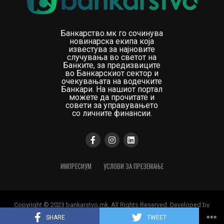
Банкарство.мк го сочинува
новинарска екипа која
известува за најновите
случувања во светот на
Банките, за предизвиците
во Банкарскиот сектор и
очекувањата на водечките
Банкари. На нашиот портал
можете да прочитате и
совети за управувањето
со личните финансии.
ИМПРЕСИУМ
УСЛОВИ ЗА ПРЕЗЕМАЊЕ
Copyright © 2023 bankarstvo.mk. All Rights Reserved. Developed by
Digital Orange
SHARE
TWEET