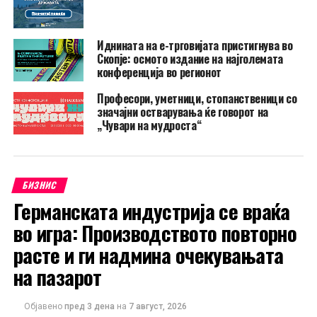
Иднината на е-трговијата пристигнува во
Скопје: осмото издание на најголемата
конференција во регионот
Професори, уметници, стопанственици со
значајни остварувања ќе говорот на
„Чувари на мудроста“
БИЗНИС
Германската индустрија се враќа
во игра: Производството повторно
расте и ги надмина очекувањата
на пазарот
Објавено
пред 3 дена
на
7 август, 2026