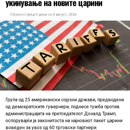
укинување на новите царини
Единствената категорија со раст на трошоците
останува енергијата, како резултат на повисоките
Објавено
пред 6 дена
на
4 август, 2026
цени на горивата и транспортот.
Дополнителна загриженост предизвикува фактот што
околу 40 проценти од анкетираните граѓани сметаат
дека нивните приходи нема целосно да ја надоместат
изгубената куповна моќ поради инфлацијата. Според
ЕЦБ, доколку овие очекувања се задржат,
домаќинствата би можеле да продолжат да штедат
наместо да трошат, што дополнително би го забавило
економскиот раст во еврозоната.
Група од 25 американски сојузни држави, предводени
од демократските гувернери, поднесе тужба против
администрацијата на претседателот Доналд Трамп,
оспорувајќи ја законитоста на најновиот пакет царини
воведен за увоз од 60 трговски партнери.