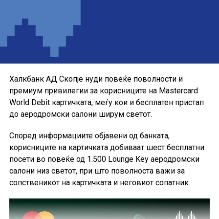
Понудата е наменета за корисниците кои сакаат да ги
користат можностите на кредитната картичка за
своите секојдневни и летни купувања, со промотивна
каматна стапка до крајот на годината.
Халкбанк АД Скопје нуди повеќе поволности и
премиум привилегии за корисниците на Mastercard
World Debit картичката, меѓу кои и бесплатен пристап
до аеродромски салони ширум светот.
Според информациите објавени од банката,
корисниците на картичката добиваат шест бесплатни
посети во повеќе од 1.500 Lounge Key аеродромски
салони низ светот, при што поволноста важи за
сопственикот на картичката и неговиот сопатник.