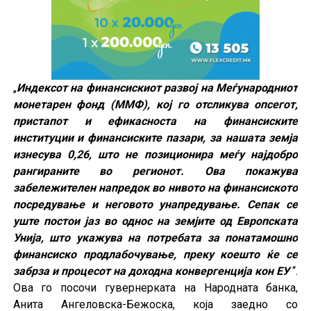
„
Индексот на финансискиот развој на Меѓународниот
монетарен фонд (ММФ), кој го отсликува опсегот,
пристапот и ефикасноста на финансиските
институции и финансиските пазари, за нашата земја
изнесува 0,26, што не позиционира меѓу најдобро
рангираните во регионот. Ова покажува
забележителен напредок во нивото на финансиското
посредување и неговото унапредување. Сепак се
уште постои јаз во однос на земјите од Европската
Унија, што укажува на потребата за понатамошно
финансиско продлабочување, преку коешто ќе се
забрза и процесот на доходна конвергенција кон ЕУ
“.
Ова го посочи гувернерката на Народната банка,
Анита Ангеловска-Бежоска, која заедно со