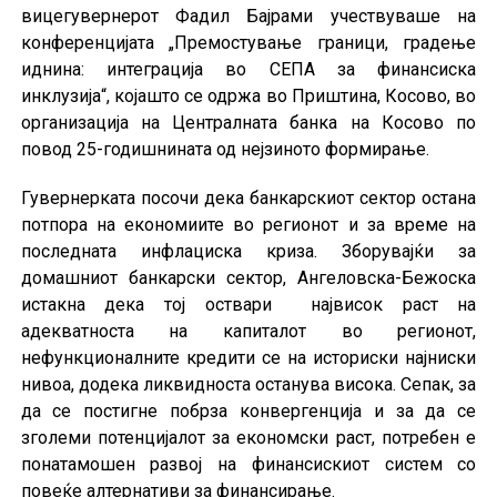
вицегувернерот Фадил Бајрами учествуваше на
конференцијата „Премостување граници, градење
иднина: интеграција во СЕПА за финансиска
инклузија“, којашто се одржа во Приштина, Косово, во
организација на Централната банка на Косово по
повод 25-годишнината од нејзиното формирање.
Гувернерката посочи дека банкарскиот сектор остана
потпора на економиите во регионот и за време на
последната инфлациска криза. Зборувајќи за
домашниот банкарски сектор, Ангеловска-Бежоска
истакна дека тој оствари највисок раст на
адекватноста на капиталот во регионот,
нефункционалните кредити се на историски најниски
нивоа, додека ликвидноста останува висока. Сепак, за
да се постигне побрза конвергенција и за да се
зголеми потенцијалот за економски раст, потребен е
понатамошен развој на финансискиот систем со
повеќе алтернативи за финансирање.