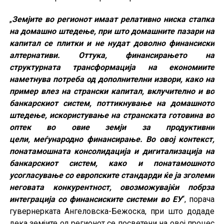
„
Земјите во регионот имаат релативно ниска стапка
на домашно штедење, при што домашните пазари на
капитал се плитки и не нудат доволно финансиски
алтернативи. Оттука, финансирањето на
структурната трансформација на економиите
наметнува потреба од дополнителни извори, како на
пример влез на странски капитал, вклучително и во
банкарскиот систем, поттикнување на домашното
штедење, искористување на странската готовина во
оптек во овие земји за продуктивни
цели, меѓународно финансирање. Во овој контекст,
понатамошната консолидација и дигитализација на
банкарскиот систем, како и понатамошното
усогласување со европските стандарди ќе ја зголеми
неговата конкурентност, овозможувајќи побрза
интеграција со финансиските системи во ЕУ
“, порача
гувернерката Ангеловска-Бежоска, при што додаде
дека земјите од регионот се посветени на овој процес