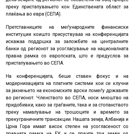
преку пристапувањето кон Единствената област за
плаќањa во евра (СЕПА).
Претставниците на меѓународните финансиски
институции коишто присуствуваа на конференцијата
искажаа поддршка за заложбите на централните
банки од регионот за усогласување на националната
правна рамка со европската, што е предуслов за
пристапувањето во СЕПА.
На конференцијата, беше ставен фокус и на
модернизацијата на платните системи кои се клучни
за јакнењето на економските врски помеѓу државите
во регионот. Членството во СЕПА, носи мноштво на
придобивки, како за граѓаните, така и за стопанството
преку намалување на трошоците и времето за
прекуграничните трансакции. Нашата земја, Албанија и
Црна Гора имаат висок степен на усогласеност со
правната рамка на ЕУ и се првите три земји од