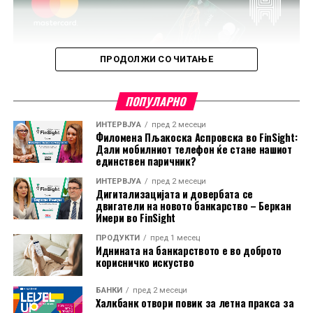
ПРОДОЛЖИ СО ЧИТАЊЕ
ПОПУЛАРНО
ИНТЕРВЈУА
пред 2 месеци
Филомена Пљакоска Аспровска во FinSight:
Дали мобилниот телефон ќе стане нашиот
единствен паричник?
ИНТЕРВЈУА
пред 2 месеци
Дигитализацијата и довербата се
двигатели на новото банкарство – Беркан
Имери во FinSight
ПРОДУКТИ
пред 1 месец
Иднината на банкарството е во доброто
корисничко искуство
БАНКИ
пред 2 месеци
Халкбанк отвори повик за летна пракса за