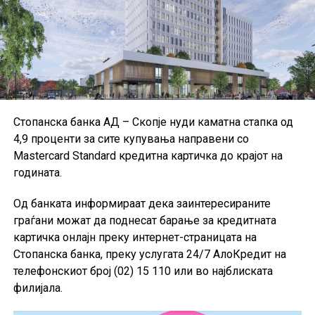
применуваат Меѓународните стандарди за
финансиско известување и техничките стандарди на
Европската банкарска управа, иако дел од малите и
средните институции користат национални
сметководствени стандарди.
Поради недостапност на податоците за Данска за
Стопанска банка АД – Скопје нуди каматна стапка од
првиот квартал од 2026 година, при пресметката на
4,9 проценти за сите купувања направени со
агрегатните податоци за ЕУ биле користени
Mastercard Standard кредитна картичка до крајот на
податоците од четвртиот квартал од 2025 година, а кај
годината.
одредени показатели и податоци од првиот квартал
од 2025 година.
Од банката информираат дека заинтересираните
граѓани можат да поднесат барање за кредитната
картичка онлајн преку интернет-страницата на
Стопанска банка, преку услугата 24/7 АлоКредит на
телефонскиот број (02) 15 110 или во најблиската
филијала.