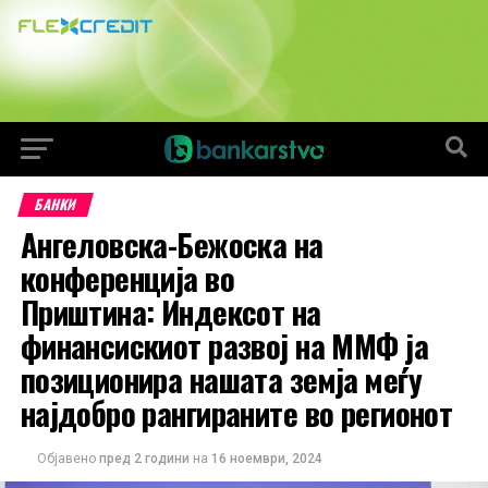
БАНКИ
Ангеловска-Бежоска на
конференција во
Приштина: Индексот на
финансискиот развој на ММФ ја
позиционира нашата земја меѓу
најдобро рангираните во регионот
Објавено
пред 2 години
на
16 ноември, 2024