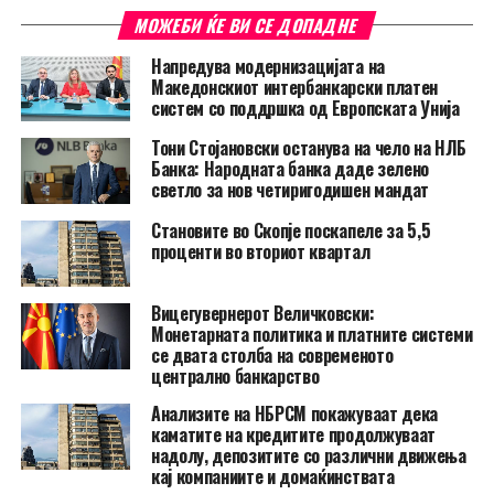
МОЖЕБИ ЌЕ ВИ СЕ ДОПАДНЕ
Напредува модернизацијата на
Македонскиот интербанкарски платен
систем со поддршка од Европската Унија
Тони Стојановски останува на чело на НЛБ
Банка: Народната банка даде зелено
светло за нов четиригодишен мандат
Становите во Скопје поскапеле за 5,5
проценти во вториот квартал
Вицегувернерот Величковски:
Монетарната политика и платните системи
се двата столба на современото
централно банкарство
Анализите на НБРСМ покажуваат дека
каматите на кредитите продолжуваат
надолу, депозитите со различни движења
кај компаниите и домаќинствата