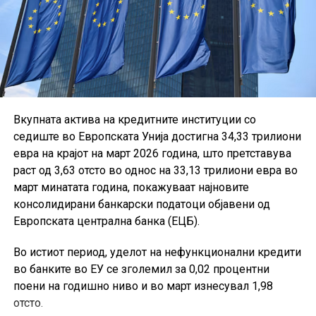
Вкупната актива на кредитните институции со
седиште во Европската Унија достигна 34,33 трилиони
евра на крајот на март 2026 година, што претставува
раст од 3,63 отсто во однос на 33,13 трилиони евра во
март минатата година, покажуваат најновите
консолидирани банкарски податоци објавени од
Европската централна банка (ЕЦБ).
Во истиот период, уделот на нефункционални кредити
во банките во ЕУ се зголемил за 0,02 процентни
поени на годишно ниво и во март изнесувал 1,98
отсто.