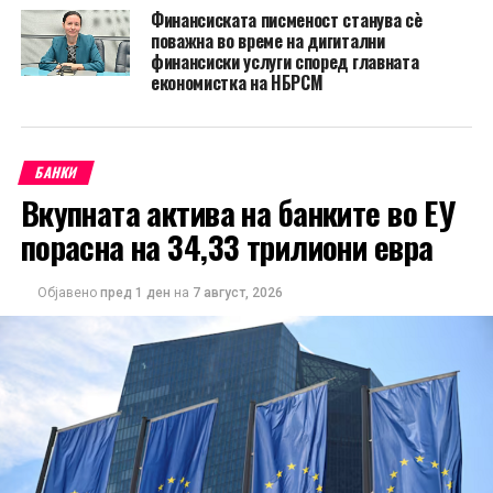
Финансиската писменост станува сè
поважна во време на дигитални
финансиски услуги според главната
економистка на НБРСМ
БАНКИ
Вкупната актива на банките во ЕУ
порасна на 34,33 трилиони евра
Објавено
пред 1 ден
на
7 август, 2026