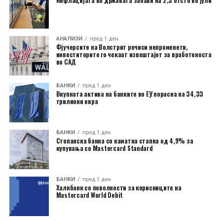
Инфлацијата во државата забави на 2,3 отсто во јули
АНАЛИЗИ
пред 1 ден
Фјучерсите на Волстрит речиси непроменети,
инвеститорите го чекаат извештајот за вработеноста
во САД
БАНКИ
пред 1 ден
Вкупната актива на банките во ЕУ порасна на 34,33
трилиони евра
БАНКИ
пред 1 ден
Стопанска банка со каматна стапка од 4,9% за
купувања со Mastercard Standard
БАНКИ
пред 1 ден
Халкбанк со поволности за корисниците на
Mastercard World Debit