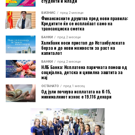
студенти и млади
Во пакетот е вклучена и асистенција на пат за Европа
БИЗНИС
пред 2 месеци
преку Халк Осигурување.
Финансиските друштва пред нови правила:
Кредитите ќе се исплаќаат само на
трансакциска сметка
Дополнително, корисниците имаат бесплатно
БАНКИ
пред 2 месеци
електронско и мобилно банкарство, бесплатно СМС
Халкбанк носи пристап до Истанбулската
информирање, како и можност за повлекување
берза и до нови можности за раст на
капиталот
готовина без надомест од сите банкомати во земјата.
БАНКИ
пред 2 месеци
Со овие поволности, Mastercard World Debit е
НЛБ Банка: Исплатена паричната помош од
социјална, детска и цивилна заштита за
насочена кон корисници кои бараат дополнителни
мај
услуги при патување, но и поедноставно секојдневно
ОСТАНАТО
пред 1 месец
банкарско работење.
Од јули почнува исплатата на К-15,
минималниот износ е 19.116 денари