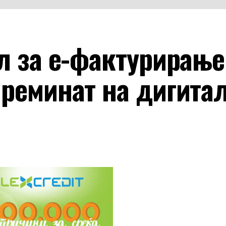
л за е-фактурирање
преминат на дигита