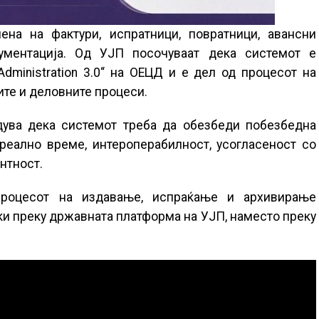
ена на фактури, испратници, повратници, авансни
ументација. Од УЈП посочуваат дека системот е
Administration 3.0“ на ОЕЦД и е дел од процесот на
ите и деловните процеси.
дува дека системот треба да обезбеди побезбедна
реално време, интероперабилност, усогласеност со
нтност.
процесот на издавање, испраќање и архивирање
ки преку државната платформа на УЈП, наместо преку