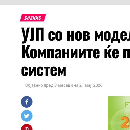
БИЗНИС
УЈП со нов моде
Компаниите ќе 
систем
Објавено
пред 3 месеци
на
21 мај, 2026