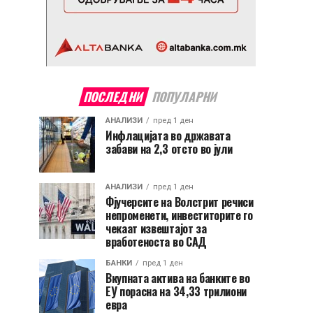
ПОСЛЕДНИ
ПОПУЛАРНИ
АНАЛИЗИ
пред 1 ден
Инфлацијата во државата
забави на 2,3 отсто во јули
АНАЛИЗИ
пред 1 ден
Фјучерсите на Волстрит речиси
непроменети, инвеститорите го
чекаат извештајот за
вработеноста во САД
БАНКИ
пред 1 ден
Вкупната актива на банките во
ЕУ порасна на 34,33 трилиони
евра