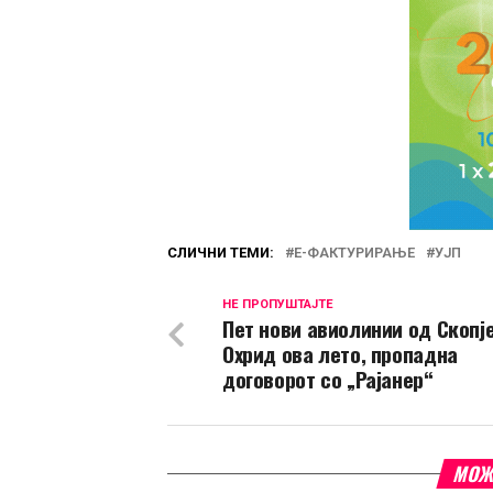
СЛИЧНИ ТЕМИ:
Е-ФАКТУРИРАЊЕ
УЈП
НЕ ПРОПУШТАЈТЕ
Пет нови авиолинии од Скопје
Охрид ова лето, пропадна
договорот со „Рајанер“
МОЖ