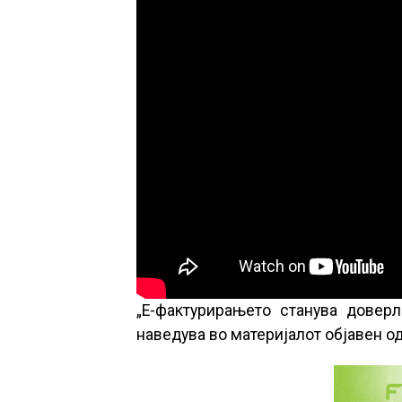
„Е-фактурирањето станува доверл
наведува во материјалот објавен о