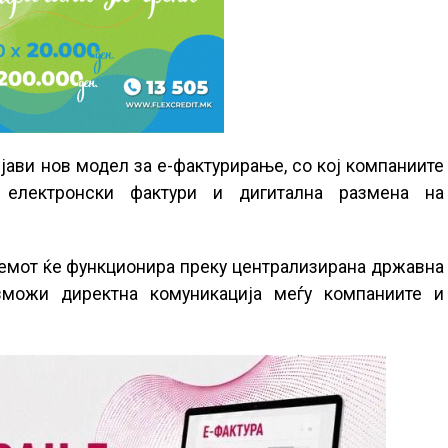
бјави нов модел за е-фактурирање, со кој компаниите
електронски фактури и дигитална размена на
емот ќе функционира преку централизирана државна
зможи директна комуникација меѓу компаниите и