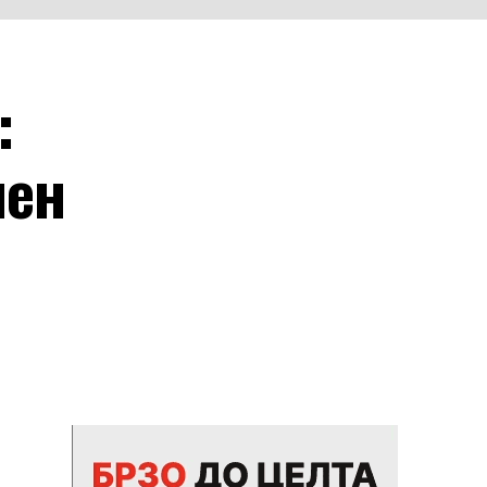
:
лен