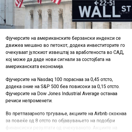
Фјучерсите на американските берзански индекси се
движеа мешано во петокот, додека инвеститорите го
очекуваат јулскиот извештај за вработеноста во САД,
кој може да даде нови сигнали за состојбата на
американската економија.
Фјучерсите на Nasdaq 100 пораснаа за 0,45 отсто,
додека оние на S&P 500 беа повисоки за 0,15 отсто.
Фјучерсите на Dow Jones Industrial Average останаа
речиси непроменети.
Во претпазарното тргување, акциите на Airbnb скокнаа
за повеќе од 8 отсто по објавувањето на подобри
финансиски резултати од очекуваното. Акциите на