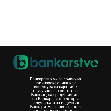
Податоците покажуваат дека во услови на раст на
цените, земјите кои не ги приспособиле минималните
примања бележат слабеење на реалната куповна
моќ. Токму затоа номиналната висина на минималната
плата сама по себе не дава целосна слика за
животниот стандард.
Позначајно е колку производи и услуги може реално
да се купат со тие приходи и во колкава мера растот
на платите го следи зголемувањето на трошоците за
живот.
Најновите податоци ја вбројуваат Северна Македонија
меѓу земјите со најголемо подобрување на куповната
Банкарство.мк го сочинува
моќ во Европа во текот на 2026 година. Иако земјата
новинарска екипа која
известува за најновите
и понатаму е под нивото на најразвиените европски
случувања во светот на
економии според висината на минималната плата,
Банките, за предизвиците
во Банкарскиот сектор и
нејзината реална вредност е повисока кога ќе се
очекувањата на водечките
земат предвид разликите во цените.
Банкари. На нашиот портал
можете да прочитате и