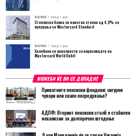
БАНКИ
пред 1 ден
Стопанска банка со каматна стапка од 4,9% за
купувања со Mastercard Standard
БАНКИ
пред 1 ден
Халкбанк со поволности за корисниците на
Mastercard World Debit
МОЖЕБИ ЌЕ ВИ СЕ ДОПАДНЕ
Приватните пензиски фондови: сигурни
чувари или скапо посредување?
АДПФ: Вториот пензиски столб е стабилен
механизам за долгорочно штедење
Дали Македонија ќе ги следи Унгарија,