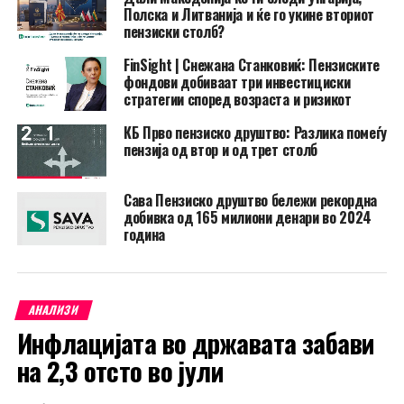
Полска и Литванија и ќе го укине вториот
пензиски столб?
FinSight | Снежана Станковиќ: Пензиските
фондови добиваат три инвестициски
стратегии според возраста и ризикот
КБ Прво пензиско друштво: Разлика помеѓу
пензија од втор и од трет столб
Сава Пензиско друштво бележи рекордна
добивка од 165 милиони денари во 2024
година
АНАЛИЗИ
Инфлацијата во државата забави
на 2,3 отсто во јули