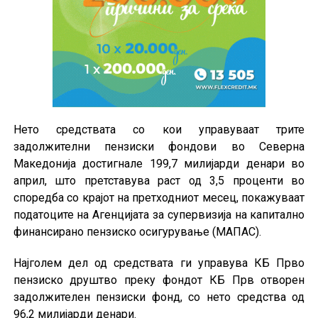
Нето средствата со кои управуваат трите
задолжителни пензиски фондови во Северна
Македонија достигнале 199,7 милијарди денари во
април, што претставува раст од 3,5 проценти во
споредба со крајот на претходниот месец, покажуваат
податоците на Агенцијата за супервизија на капитално
финансирано пензиско осигурување (МАПАС).
Најголем дел од средствата ги управува КБ Прво
пензиско друштво преку фондот КБ Прв отворен
задолжителен пензиски фонд, со нето средства од
96,2 милијарди денари.