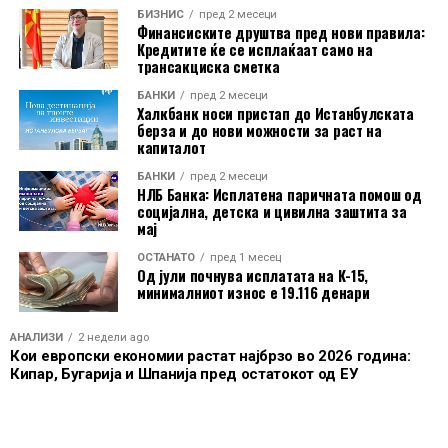
на платите, бидејќи PPS ги зема предвид разликите
БИЗНИС
пред 2 месеци
Финансиските друштва пред нови правила:
во цените меѓу државите и покажува колку
Кредитите ќе се исплаќаат само на
производи и услуги реално може да си дозволи
трансакциска сметка
работник со минимална плата.
БАНКИ
пред 2 месеци
Халкбанк носи пристап до Истанбулската
Според овие податоци, Северна Македонија по
берза и до нови можности за раст на
капиталот
куповна моќ се наоѓа пред повеќе земји членки на
Европската Унија, меѓу кои Малта, Словачка, Унгарија
БАНКИ
пред 2 месеци
НЛБ Банка: Исплатена паричната помош од
и Чешка.
социјална, детска и цивилна заштита за
мај
Подобрување бележат и Србија, Хрватска и Бугарија.
ОСТАНАТО
пред 1 месец
Србија напредува за пет места, додека Хрватска и
Од јули почнува исплатата на К-15,
Бугарија се искачуваат за по три позиции.
минималниот износ е 19.116 денари
На спротивната страна е Естонија, која бележи
АНАЛИЗИ
2 недели ago
Кои европски економии растат најбрзо во 2026 година:
најголем пад и се спушта од 16. на 26. место. Летонија,
Кипар, Бугарија и Шпанија пред остатокот од ЕУ
Чешка и Кипар, пак, губат по четири позиции на
листата според куповната моќ.