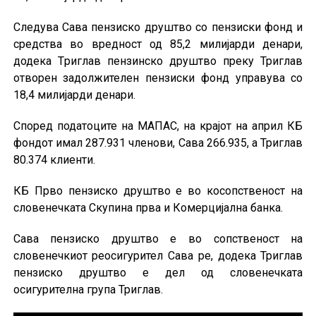
Следува Сава пензиско друштво со пензиски фонд и
средства во вредност од 85,2 милијарди денари,
додека Tриглав пензинско друштво преку Триглав
отворен задолжителен пензиски фонд управува со
18,4 милијарди денари.
Според податоците на МАПАС, на крајот на април КБ
фондот имал 287.931 членови, Сава 266.935, а Триглав
80.374 клиенти.
КБ Прво пензиско друштво е во косопственост на
словенечката Скупина прва и Комерцијална банка.
Сава пензиско друштво е во сопственост на
словенечкиот реосигурител Сава ре, додека Триглав
пензиско друштво е дел од словенечката
осигурителна група Триглав.