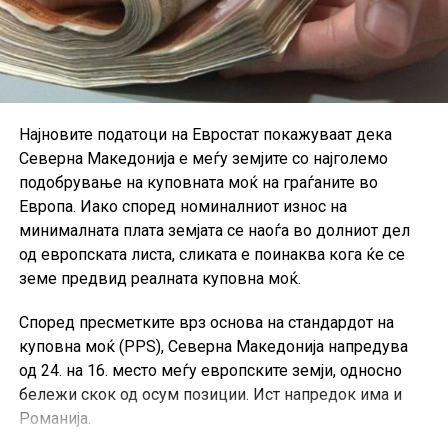
поскапе за 0,8 отсто на 77,91 долари за барел, додека
Brent порасна за 1,1 отсто на 83,40 долари.
На азиските пазари движењата беа различни.
Јапонскиот Nikkei 225 заврши со раст од 0,12 отсто,
јужнокорејскиот Kospi падна за 0,60 отсто, додека
Најновите податоци на Евростат покажуваат дека
кинескиот CSI 300 порасна за 0,93 отсто.
Северна Македонија е меѓу земјите со најголемо
подобрување на куповната моќ на граѓаните во
Во фокусот на инвеститорите денес е извештајот за
Европа. Иако според номиналниот износ на
американскиот пазар на труд. Се очекува бројот на
минималната плата земјата се наоѓа во долниот дел
новоотворени работни места надвор од
од европската листа, сликата е поинаква кога ќе се
земјоделскиот сектор во јули да порасне за околу
земе предвид реалната куповна моќ.
83.000, додека стапката на невработеност да остане
непроменета на 4,2 отсто.
Според пресметките врз основа на стандардот на
куповна моќ (PPS), Северна Македонија напредува
Инвеститорите внимателно ќе ги следат и податоците
од 24. на 16. место меѓу европските земји, односно
за растот на платите и учеството на работоспособното
бележи скок од осум позиции. Ист напредок има и
население на пазарот на труд, бидејќи тие може да
Романија.
влијаат врз очекувањата за идните потези на