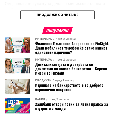
американската централна банка.
Овој показател укажува дека со минималната плата
во Северна Македонија може да се купат повеќе
ПРОДОЛЖИ СО ЧИТАЊЕ
производи и услуги отколку што би можело да се
заклучи само врз основа на нејзината номинална
вредност.
ПОПУЛАРНО
Северна Македонија истовремено бележи и
ИНТЕРВЈУА
пред 2 месеци
Филомена Пљакоска Аспровска во FinSight:
најголемо зголемување на минималната плата во
Дали мобилниот телефон ќе стане нашиот
Европа во периодот од јануари до јули 2026 година.
единствен паричник?
Минималната плата е зголемена за 6,9 проценти, што
ИНТЕРВЈУА
пред 2 месеци
Дигитализацијата и довербата се
е највисок раст меѓу 29 анализирани европски земји.
двигатели на новото банкарство – Беркан
Имери во FinSight
Во истиот период, само уште седум држави ги
ПРОДУКТИ
пред 1 месец
зголемиле минималните плати, додека во останатите
Иднината на банкарството е во доброто
тие останале непроменети, и покрај инфлациските
корисничко искуство
притисоци.
БАНКИ
пред 2 месеци
Халкбанк отвори повик за летна пракса за
Рангирањето според куповната моќ дава поинаква
студенти и млади
слика од онаа што ја покажуваат номиналните износи