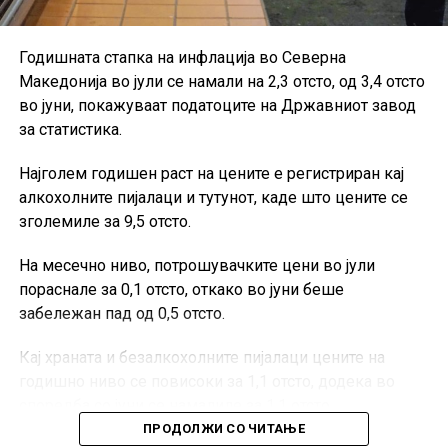
Годишната стапка на инфлација во Северна
Македонија во јули се намали на 2,3 отсто, од 3,4 отсто
во јуни, покажуваат податоците на Државниот завод
за статистика.
Најголем годишен раст на цените е регистриран кај
алкохолните пијалаци и тутунот, каде што цените се
зголемиле за 9,5 отсто.
На месечно ниво, потрошувачките цени во јули
пораснале за 0,1 отсто, откако во јуни беше
забележан пад од 0,5 отсто.
Кај храната и безалкохолните пијалаци цените на
годишно ниво се повисоки за 1,1 отсто, додека во
споредба со јуни се намалиле за 1,1 отсто.
ПРОДОЛЖИ СО ЧИТАЊЕ