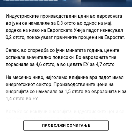
Во рамки на Сојузот активно работат и групациите за
Индустриските производствени цени во еврозоната
проекти, за игри на среќа и за стартапи.
во јуни се намалиле за 0,3 отсто во однос на мај,
Од ССКМ посочуваат дека остануваат посветени на
додека на ниво на Европската Унија падот изнесувал
создавање современ и обединет коморски систем,
0,2 отсто, покажуваат првичните процени на Евростат.
кој ќе придонесува за подобрување на деловната
Сепак, во споредба со јуни минатата година, цените
клима, развој на претприемништвото и поголема
останале значително повисоки. Во еврозоната тие
конкурентност на македонските компании.
пораснале за 4,6 отсто, а во целата ЕУ за 4,7 отсто.
На месечно ниво, најголемо влијание врз падот имал
енергетскиот сектор. Производствените цени на
енергијата се намалиле за 1,5 отсто во еврозоната и за
1,4 отсто во ЕУ.
Кога ќе се исклучи енергијата, индустриските цени се
зголемиле за 0,2 отсто во двете подрачја, што
покажува дека поевтинувањето не било присутно во
ПРОДОЛЖИ СО ЧИТАЊЕ