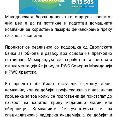
Македонската берза денеска го стартува проектот
чија цел е да ги поттикне и подготви домашните
компании за користење пазарно финансирање преку
пазарот на капитал.
Проектот се реализира со поддршка од Европската
банка за обнова и развој, врз основа на претходно
потпишан Меморандум за соработка, а неговата
имплементација ќе ја водат PWC Северна Македонија
и PWC Хрватска.
Во проектот ќе бидат вклучени најмногу десет
компании, кои ќе добијат професионална и независна
проценка за тоа колку се подготвени да пристапат до
пазарот на капитал преку издавање акции или
обврзници. Компаниите ќе учествуваат и на
специјализирана лидерска академија, а ќе добијат и