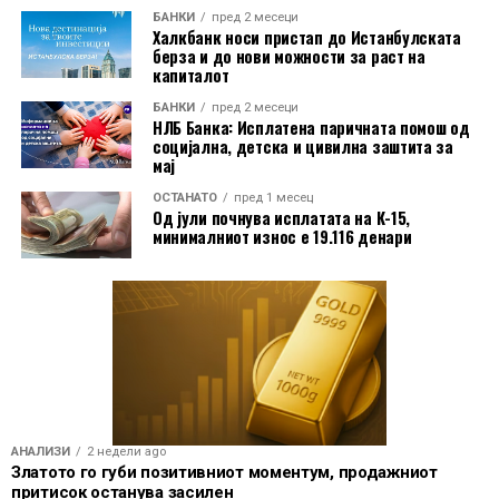
Индексот на производствените цени ги следи
БАНКИ
пред 2 месеци
Халкбанк носи пристап до Истанбулската
промените на продажните цени на производите на
берза и до нови можности за раст на
домашниот пазар при излезот од производството. Тој
капиталот
не ги опфаќа увозните производи и не претставува
БАНКИ
пред 2 месеци
НЛБ Банка: Исплатена паричната помош од
индекс на потрошувачките цени што директно ги
социјална, детска и цивилна заштита за
плаќаат граѓаните.
мај
ОСТАНАТО
пред 1 месец
Од јули почнува исплатата на К-15,
минималниот износ е 19.116 денари
АНАЛИЗИ
2 недели ago
Златото го губи позитивниот моментум, продажниот
притисок останува засилен