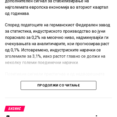
дополнителен сигнал за стабилизирање на
најголемата европска економија во вториот квартал
од годинава.
Според податоците на германскиот Федерален завод
за статистика, индустриското производство во јуни
пораснало за 0,2% на месечно ниво, надминувајќи ги
очекувањата на аналитичарите, кои прогнозираа раст
од 0,1%. Истовремено, индустриските нарачки се
зголемиле за 3,1%, иако растот главно се должи на
неколку големи поединечни нарачки.
Позитивни сигнали пристигнаа и од надворешната
трговија. Германскиот извоз во јуни се зголемил за
ПРОДОЛЖИ СО ЧИТАЊЕ
0,9% во однос на претходниот месец, значително над
очекувањата од 0,2%, додека увозот пораснал за 4,4%.
Во првата половина од 2026 година, Германија
БИЗНИС
извезувала 3,7% повеќе стоки во споредба со истиот
период лани, а увозот е повисок за 4,4%. Извозот кон