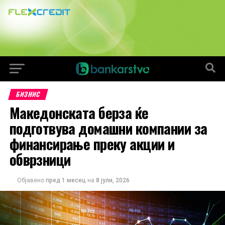
БИЗНИС
Македонската берза ќе
подготвува домашни компании за
финансирање преку акции и
обврзници
Објавено
пред 1 месец
на
8 јули, 2026