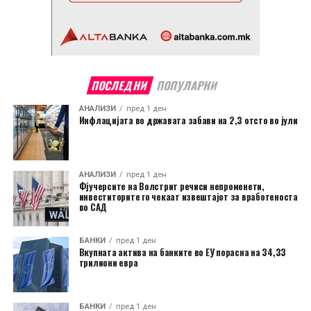
ПОСЛЕДНИ
ПОПУЛАРНИ
АНАЛИЗИ
пред 1 ден
Инфлацијата во државата забави на 2,3 отсто во јули
АНАЛИЗИ
пред 1 ден
Фјучерсите на Волстрит речиси непроменети,
инвеститорите го чекаат извештајот за вработеноста
во САД
БАНКИ
пред 1 ден
Вкупната актива на банките во ЕУ порасна на 34,33
трилиони евра
БАНКИ
пред 1 ден