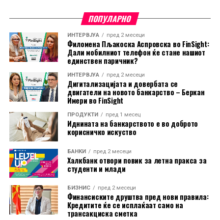
сите индустриски категории.
ПОПУЛАРНО
Во еврозоната, цените на суровините, материјалите и
полупроизводите пораснале за 0,3 отсто, додека
ИНТЕРВЈУА
пред 2 месеци
Филомена Пљакоска Аспровска во FinSight:
капиталните и трајните потрошувачки добра
Дали мобилниот телефон ќе стане нашиот
поскапеле за по 0,2 отсто. Цените на нетрајните
единствен паричник?
потрошувачки добра останале непроменети.
ИНТЕРВЈУА
пред 2 месеци
Дигитализацијата и довербата се
И покрај месечниот пад, цените на енергијата во ЕУ во
двигатели на новото банкарство – Беркан
Имери во FinSight
јуни биле за 10 отсто повисоки во споредба со истиот
месец минатата година. Во еврозоната годишниот
ПРОДУКТИ
пред 1 месец
Иднината на банкарството е во доброто
раст изнесувал 8,8 отсто.
корисничко искуство
На годишно ниво, најголем раст на производствените
БАНКИ
пред 2 месеци
Халкбанк отвори повик за летна пракса за
цени бил регистриран во Бугарија, од 18,2 отсто.
студенти и млади
Следувале Романија со 14,3 отсто и Ирска со 11,4
отсто. Луксембург бил единствената земја во која
БИЗНИС
пред 2 месеци
цените биле пониски од пред една година, и тоа за 3,2
Финансиските друштва пред нови правила:
Кредитите ќе се исплаќаат само на
отсто.
трансакциска сметка