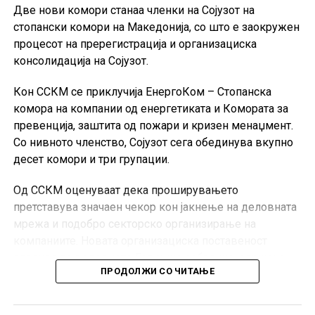
Две нови комори станаа членки на Сојузот на
стопански комори на Македонија, со што е заокружен
процесот на пререгистрација и организациска
консолидација на Сојузот.
Кон ССКМ се приклучија ЕнергоКом – Стопанска
комора на компании од енергетиката и Комората за
превенција, заштита од пожари и кризен менаџмент.
Со нивното членство, Сојузот сега обединува вкупно
десет комори и три групации.
Од ССКМ оценуваат дека проширувањето
претставува значаен чекор кон јакнење на деловната
мрежа и подобро секторско организирање на
компаниите. Новата организациска поставеност
следува по редовното Годишно собрание, одржано
ПРОДОЛЖИ СО ЧИТАЊЕ
кон крајот на јуни во Скопје.
Претседателот на ССКМ, Горан Горгиевски, изјави