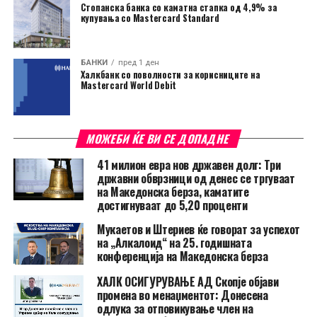
Стопанска банка со каматна стапка од 4,9% за
купувања со Mastercard Standard
БАНКИ
пред 1 ден
Халкбанк со поволности за корисниците на
Mastercard World Debit
МОЖЕБИ ЌЕ ВИ СЕ ДОПАДНЕ
41 милион евра нов државен долг: Три
државни обврзници од денес се тргуваат
на Македонска берза, каматите
достигнуваат до 5,20 проценти
Мукаетов и Штериев ќе говорат за успехот
на „Алкалоид“ на 25. годишната
конференција на Македонска берза
ХАЛК ОСИГУРУВАЊЕ АД Скопје објави
промена во менаџментот: Донесена
одлука за отповикување член на