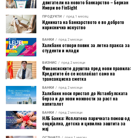
двигатели на новото банкарство – Беркан
очекуваат едноставност, брзина и практичност,
Имери во FinSight
напредните дигитални услуги стануваат значаен
ПРОДУКТИ
пред 1 месец
фактор за конкурентноста на банките.
Иднината на банкарството е во доброто
корисничко искуство
„
Корисниците денес очекуваат дигиталното
БАНКИ
пред 2 месеци
банкарско искуство да биде подеднакво едноставно
Халкбанк отвори повик за летна пракса за
како користењето на која било платформа, од
студенти и млади
стриминг сервиси до апликации за купување или
БИЗНИС
пред 2 месеци
превоз. Финансискиот сектор мора да најде начин да
Финансиските друштва пред нови правила:
одговори на тие пазарни очекувања во поглед на
Кредитите ќе се исплаќаат само на
трансакциска сметка
практичноста
“, истакнува Маја Микиќ, членка на
Извршниот одбор за операции и технологии во
БАНКИ
пред 2 месеци
Халкбанк носи пристап до Истанбулската
AikBank
.
берза и до нови можности за раст на
капиталот
БАНКИ
пред 2 месеци
НЛБ Банка: Исплатена паричната помош од
социјална, детска и цивилна заштита за
мај
ОСТАНАТО
пред 1 месец