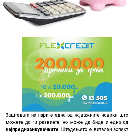
Заштедата на пари е една од најважните навики што
можете да ги развиете, но може да биде и една од
најпредизвикувачките
. Штедењето е витален аспект