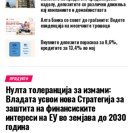
надолу, депозитите со различни движења
кај компаниите и домаќинствата
Алта банка со совет до граѓаните: Водете
евиденција на месечните трошоци
Вкупните депозити пораснаа за 8,6%,
кредитите за 13,4% во мај
ПРОДУКТИ
Нулта толеранција за измами:
Владата усвои нова Стратегија за
заштита на финансиските
интереси на ЕУ во земјава до 2030
година