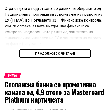
Стратегијата е подготвена во рамки на обврските од
Националната програма за усвојување на правото на
ЕУ (НПАА), во Поглавјето 32 – Финансиска контрола,
кое ги опфаќа јавната внатрешна финансиска
контрола, надворешната ревизија, заштитата на
финансиските интереси на ЕУ и заштитата на еврото
од фалсификување.
ПРОДОЛЖИ СО ЧИТАЊЕ
Документот е изработен од АФКОС-одделението при
Министерството за финансии, во соработка со
институциите од АФКОС-мрежата, органите
задолжени за управување со средствата од
БАНКИ
Европската Унија и Европската канцеларија за борба
Стопанска банка со промотивна
против измами (ОЛАФ).
камата од 4,9 отсто за Mastercard
Стратегијата предвидува мерки за поефикасна
Platinum картичката
превенција, навремено откривање, истрага и
санкционирање на неправилности и измами, како и
Објавено
пред 4 недели
на
14 јули, 2026