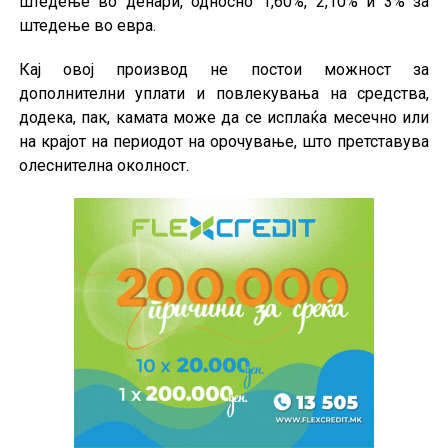
штедење во денари, односно 1,60%, 2,10% и 3% за
штедење во евра.
Кај овој производ не постои можност за
дополнителни уплати и повлекувања на средства,
додека, пак, камата може да се исплаќа месечно или
на крајот на периодот на орочување, што претставува
олеснителна околност.