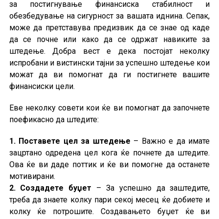
за постигнување финансиска стабилност и
обезбедување на сигурност за вашата иднина. Сепак,
може да претставува предизвик да се знае од каде
да се почне или како да се одржат навиките за
штедење. Добра вест е дека постојат неколку
испробани и вистински тајни за успешно штедење кои
можат да ви помогнат да ги постигнете вашите
финансиски цели.
Еве неколку совети кои ќе ви помогнат да започнете
поефикасно да штедите:
1. Поставете цел за штедење
– Важно е да имате
зацртано одредена цел кога ќе почнете да штедите.
Ова ќе ви даде поттик и ќе ви помогне да останете
мотивирани.
2. Создадете буџет
– За успешно да заштедите,
треба да знаете колку пари секој месец ќе добиете и
колку ќе потрошите. Создавањето буџет ќе ви