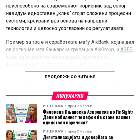
приспособено на современиот корисник, зад секој
навидум едноставен „клик“ стојат сложени процесни
системи, креирани врз основа на напредни
технологии и целосно усогласени со регулативата.
Пример за тоа е и соработката меѓу AikBank, која е дел
од регионалната банкарска групација AikGroup, и
ASEE
,
еден од водечките технолошки партнери на
финансискиот сектор во регионот. Со заедничка
работа на развојот на дигитални банкарски услуги,
ПРОДОЛЖИ СО ЧИТАЊЕ
овие две компании покажуваат како успешната
трансформација на корисничкото искуство изгледа во
практика, а како дел од заедничката соработка
ПОПУЛАРНО
неодамна беше лансирано
дигитално отворање
ИНТЕРВЈУА
пред 2 месеци
сметка
, со што на клиентите им е овозможено кој
Филомена Пљакоска Аспровска во FinSight:
Дали мобилниот телефон ќе стане нашиот
било од пакетите сметки да го отворат целосно
единствен паричник?
онлајн.
ИНТЕРВЈУА
пред 2 месеци
Дигитализацијата и довербата се
Во време кога корисниците на дигитални услуги