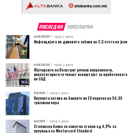
ПОСЛЕДНИ
ПОПУЛАРНИ
АНАЛИЗИ
пред 2 дена
Инфлацијата во државата забави на 2,3 отсто во јули
АНАЛИЗИ
пред 2 дена
Фјучерсите на Волстрит речиси непроменети,
инвеститорите го чекаат извештајот за вработеноста
во САД
БАНКИ
пред 2 дена
Вкупната актива на банките во ЕУ порасна на 34,33
трилиони евра
БАНКИ
пред 2 дена
Стопанска банка со каматна стапка од 4,9% за
купувања со Mastercard Standard