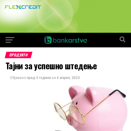
ПРОДУКТИ
Тајни за успешно штедење
Објавено
пред 3 години
на
4 април, 2023