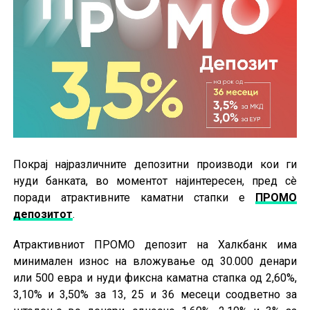
Покрај најразличните депозитни производи кои ги
нуди банката, во моментот најинтересен, пред сè
поради атрактивните каматни стапки е
ПРОМО
депозитот
.
Атрактивниот ПРОМО депозит на Халкбанк има
минимален износ на вложување од 30.000 денари
или 500 евра и нуди фиксна каматна стапка од 2,60%,
3,10% и 3,50% за 13, 25 и 36 месеци соодветно за