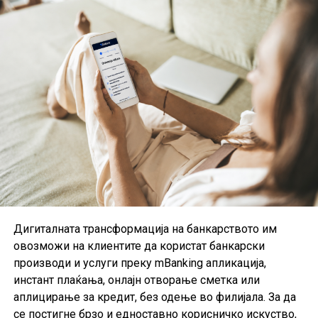
Барање за картичката може да се поднесе онлајн
преку интернет-страницата на банката, преку услугата
24/7 АлоКредит на телефонскиот број (02) 15 110 или
Дигиталната трансформација на банкарството им
во најблиската филијала на Стопанска банка.
овозможи на клиентите да користат банкарски
производи и услуги преку mBanking апликација,
инстант плаќања, онлајн отворање сметка или
аплицирање за кредит, без одење во филијала. За да
се постигне брзо и едноставно корисничко искуство,