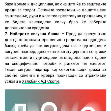
бара време и дисциплина, но она што ќе го заштедите
вреди за трудот. Останете посветени на вашите цели
за штедење, дури и кога тоа претставува предизвик, и
ќе бидете изненадени колку брзо ќе соберете
дополнителни средства.
7. Изберете сигурна банка
– Пред да препуштите
дел од контролата врз своите средства на одредена
банка, треба да сте сигурни дека таа е одговорен и
сигурен партнер, докажана институција што се грижи
за клиентите и нуди модели на штедење прилагодени
на специфичните потреби и ритамот на животот.
Таков сигурен партнер кој секогаш води грижa за
своите клиенти и креира производи со атрактивни
услови е
Халкбанк АД Скопје
.