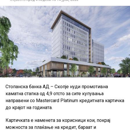
подобрување на механизмите за поврат на
неправилно искористени средства. Дополнително, се
очекува зајакнување на институционалните
капацитети и воведување поефективни алатки за
спречување финансиски злоупотреби.
Документот го промовира принципот на
„нулта
толеранција за измама“
при користењето на
европските фондови и претставува продолжување на
реформските активности започнати со првата
Национална стратегија за борба против измами,
усвоена во 2019 година.
Стопанска банка АД – Скопје нуди промотивна
каматна стапка од 4,9 отсто за сите купувања
направени со Mastercard Platinum кредитната картичка
до крајот на годината.
Картичката е наменета за корисници кои, покрај
можноста за плаќање на кредит, бараат и