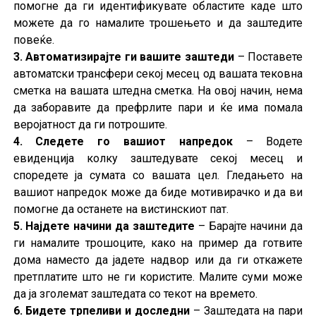
помогне да ги идентификувате областите каде што
можете да го намалите трошењето и да заштедите
повеќе.
3. Автоматизирајте ги вашите заштеди
– Поставете
автоматски трансфери секој месец од вашата тековна
сметка на вашата штедна сметка. На овој начин, нема
да заборавите да префрлите пари и ќе има помала
веројатност да ги потрошите.
4. Следете го вашиот напредок
– Водете
евиденција колку заштедувате секој месец и
споредете ја сумата со вашата цел. Гледањето на
вашиот напредок може да биде мотивирачко и да ви
помогне да останете на вистинскиот пат.
5. Најдете начини да заштедите
– Барајте начини да
ги намалите трошоците, како на пример да готвите
дома наместо да јадете надвор или да ги откажете
претплатите што не ги користите. Малите суми може
да ја зголемат заштедата со текот на времето.
6. Бидете трпеливи и доследни
– Заштедата на пари