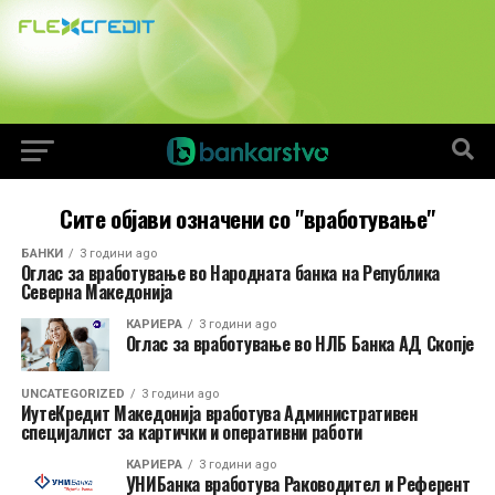
Сите објави означени со "вработување"
БАНКИ
3 години ago
Оглас за вработување во Народната банка на Република
Северна Македонија
КАРИЕРА
3 години ago
Оглас за вработување во НЛБ Банка АД Скопје
UNCATEGORIZED
3 години ago
ИутеКредит Македонија вработува Административен
специјалист за картички и оперативни работи
КАРИЕРА
3 години ago
УНИБанка вработува Раководител и Референт