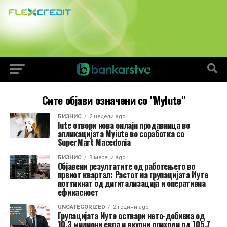
Сите објави означени со "MyIute"
БИЗНИС
2 недели ago
Iute отвори нова онлајн продавница во
апликацијата Myiute во соработка со
SuperMart Macedonia
БИЗНИС
3 месеци ago
Објавени резултатите од работењето во
првиот квартал: Растот на групацијата Иуте
поттикнат од дигитализација и оперативна
ефикасност
UNCATEGORIZED
2 години ago
Групацијата Иуте оствари нето-добивка од
10,3 милиони евра и вкупни приходи од 105,7