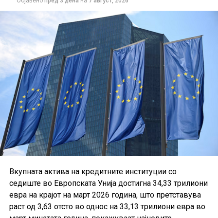
Објавено
пред 3 дена
на
7 август, 2026
Вкупната актива на кредитните институции со
седиште во Европската Унија достигна 34,33 трилиони
евра на крајот на март 2026 година, што претставува
раст од 3,63 отсто во однос на 33,13 трилиони евра во