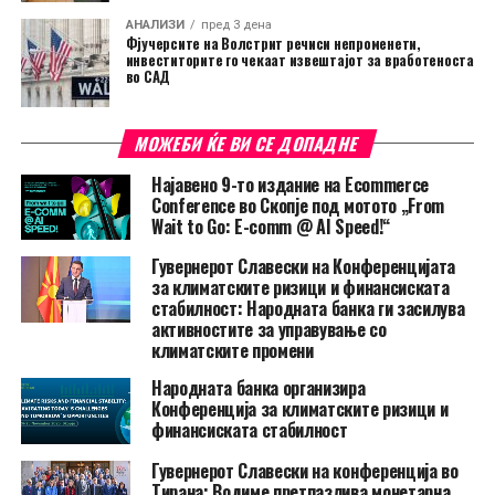
АНАЛИЗИ
пред 3 дена
Фјучерсите на Волстрит речиси непроменети,
инвеститорите го чекаат извештајот за вработеноста
во САД
МОЖЕБИ ЌЕ ВИ СЕ ДОПАДНЕ
Најавено 9-то издание на Ecommerce
Conference во Скопје под мотото „From
Wait to Go: E-comm @ AI Speed!“
Гувернерот Славески на Конференцијата
за климатските ризици и финансиската
стабилност: Народната банка ги засилува
активностите за управување со
климатските промени
Народната банка организира
Конференција за климатските ризици и
финансиската стабилност
Гувернерот Славески на конференција во
Тирана: Водиме претпазлива монетарна