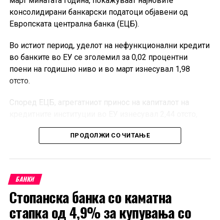
март минатата година, покажуваат најновите
консолидирани банкарски податоци објавени од
Европската централна банка (ЕЦБ).
Во истиот период, уделот на нефункционални кредити
во банките во ЕУ се зголемил за 0,02 процентни
поени на годишно ниво и во март изнесувал 1,98
отсто.
Според ЕЦБ, агрегатниот принос на капиталот на
кредитните институции во ЕУ изнесувал 2,44 отсто,
додека стапката на основен сопствен капитал од
ПРОДОЛЖИ СО ЧИТАЊЕ
највисок квалитет, односно CET1, била 16,27 отсто.
Објавените квартални податоци опфаќаат 335
банкарски групации и 2.284 самостојни кредитни
БАНКИ
институции, како и подружници и филијали под
Стопанска банка со каматна
контрола на субјекти надвор од ЕУ кои работат на
европскиот пазар. Според ЕЦБ, податоците покриваат
стапка од 4,9% за купувања со
речиси 100 отсто од билансот на банкарскиот сектор