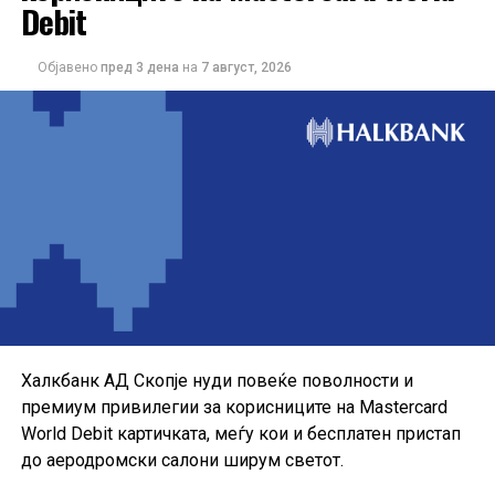
Debit
Објавено
пред 3 дена
на
7 август, 2026
Понудата е наменета за корисниците кои сакаат да ги
користат можностите на кредитната картичка за
своите секојдневни и летни купувања, со промотивна
каматна стапка до крајот на годината.
Халкбанк АД Скопје нуди повеќе поволности и
премиум привилегии за корисниците на Mastercard
World Debit картичката, меѓу кои и бесплатен пристап
до аеродромски салони ширум светот.