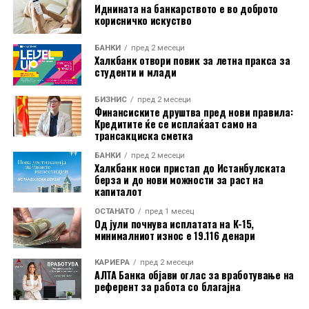
Иднината на банкарството е во доброто
корисничко искуство
БАНКИ
пред 2 месеци
Халкбанк отвори повик за летна пракса за
студенти и млади
БИЗНИС
пред 2 месеци
Финансиските друштва пред нови правила:
Кредитите ќе се исплаќаат само на
трансакциска сметка
Во пакетот е вклучена и асистенција на пат за Европа
БАНКИ
пред 2 месеци
преку Халк Осигурување.
Халкбанк носи пристап до Истанбулската
берза и до нови можности за раст на
капиталот
Дополнително, корисниците имаат бесплатно
ОСТАНАТО
пред 1 месец
електронско и мобилно банкарство, бесплатно СМС
Од јули почнува исплатата на К-15,
информирање, како и можност за повлекување
минималниот износ е 19.116 денари
готовина без надомест од сите банкомати во земјата.
КАРИЕРА
пред 2 месеци
АЛТА Банка објави оглас за вработување на
Со овие поволности, Mastercard World Debit е
референт за работа со благајна
насочена кон корисници кои бараат дополнителни