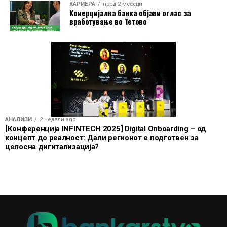
услуги при патување, но и поедноставно секојдневно
КАРИЕРА
пред 2 месеци
Комерцијална банка објави оглас за
банкарско работење.
вработување во Тетово
АНАЛИЗИ
2 недели ago
[Конференција INFINTECH 2025] Digital Onboarding – од
концепт до реалност: Дали регионот е подготвен за
целосна дигитализација?