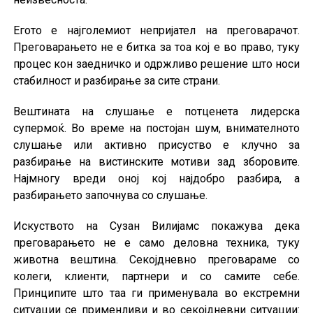
Егото е најголемиот непријател на преговарачот.
Преговарањето не е битка за тоа кој е во право, туку
процес кон заедничко и одржливо решение што носи
стабилност и разбирање за сите страни.
Вештината на слушање е потценета лидерска
супермоќ. Во време на постојан шум, внимателното
слушање или активно присуство е клучно за
разбирање на вистинските мотиви зад зборовите.
Најмногу вреди оној кој најдобро разбира, а
разбирањето започнува со слушање.
Искуството на Сузан Вилијамс покажува дека
преговарањето не е само деловна техника, туку
животна вештина. Секојдневно преговараме со
колеги, клиенти, партнери и со самите себе.
Принципите што таа ги применувала во екстремни
ситуации се применливи и во секојдневни ситуации: