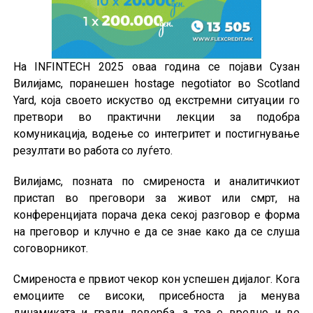
На INFINTECH 2025 оваа година се појави Сузан
Вилијамс, поранешен hostage negotiator во Scotland
Yard, која своето искуство од екстремни ситуации го
претвори во практични лекции за подобра
комуникација, водење со интегритет и постигнување
резултати во работа со луѓето.
Вилијамс, позната по смиреноста и аналитичкиот
пристап во преговори за живот или смрт, на
конференцијата порача дека секој разговор е форма
на преговор и клучно е да се знае како да се слуша
соговорникот.
Смиреноста е првиот чекор кон успешен дијалог. Кога
емоциите се високи, присебноста ја менува
динамиката и гради доверба, а тоа е вредно и во