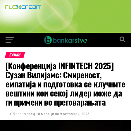
БАНКИ
[Конференција INFINTECH 2025]
Сузан Вилијамс: Смиреност,
емпатија и подготовка се клучните
вештини кои секој лидер може да
ги примени во преговарањата
Објавено
пред 10 месеци
на
9 октомври, 2025