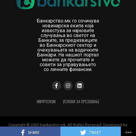
Банкарство.мк го сочинува
новинарска екипа која
известува за најновите
случувања во светот на
Банките, за предизвиците
во Банкарскиот сектор и
очекувањата на водечките
Банкари. На нашиот портал
можете да прочитате и
совети за управувањето
со личните финансии.
ИМПРЕСИУМ
УСЛОВИ ЗА ПРЕЗЕМАЊЕ
Copyright © 2023 bankarstvo.mk. All Rights Reserved. Developed by
Digital Orange
SHARE
TWEET