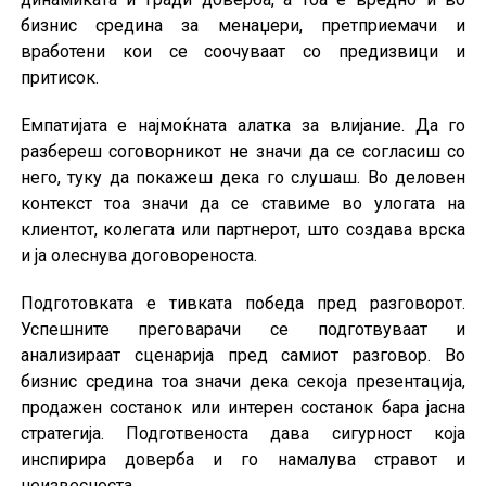
бизнис средина за менаџери, претприемачи и
вработени кои се соочуваат со предизвици и
притисок.
Емпатијата е најмоќната алатка за влијание. Да го
разбереш соговорникот не значи да се согласиш со
него, туку да покажеш дека го слушаш. Во деловен
контекст тоа значи да се ставиме во улогата на
клиентот, колегата или партнерот, што создава врска
и ја олеснува договореноста.
Подготовката е тивката победа пред разговорот.
Успешните преговарачи се подготвуваат и
анализираат сценарија пред самиот разговор. Во
бизнис средина тоа значи дека секоја презентација,
продажен состанок или интерен состанок бара јасна
стратегија. Подготвеноста дава сигурност која
инспирира доверба и го намалува стравот и
неизвесноста.