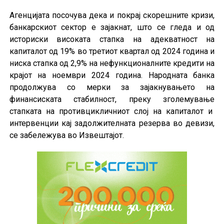
Агенцијата посочува дека и покрај скорешните кризи,
банкарскиот сектор е зајакнат, што се гледа и од
историски високата стапка на адекватност на
капиталот од 19% во третиот квартал од 2024 година и
ниска стапка од 2,9% на нефункционалните кредити на
крајот на ноември 2024 година. Народната банка
продолжува со мерки за зајакнувањето на
финансиската стабилност, преку зголемување
стапката на противцикличниот слој на капиталот и
интервенции кај задолжителната резерва во девизи,
се забележува во Извештајот.