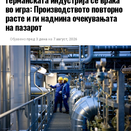
во игра: Производството повторно
расте и ги надмина очекувањата
на пазарот
Објавено
пред 3 дена
на
7 август, 2026