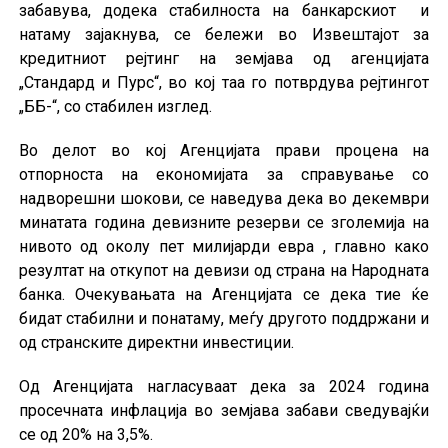
забавува, додека стабилноста на банкарскиот и
натаму зајакнува, се бележи во Извештајот за
кредитниот рејтинг на земјава од агенцијата
„Стандард и Пурс“, во кој таа го потврдува рејтингот
„ББ-“, со стабилен изглед.
Во делот во кој Агенцијата прави процена на
отпорноста на економијата за справување со
надворешни шокови, се наведува дека во декември
минатата година девизните резерви се зголемија на
нивото од околу пет милијарди евра , главно како
резултат на откупот на девизи од страна на Народната
банка. Очекувањата на Агенцијата се дека тие ќе
бидат стабилни и понатаму, меѓу другото поддржани и
од странските директни инвестиции.
Од Агенцијата нагласуваат дека за 2024 година
просечната инфлација во земјава забави сведувајќи
се од 20% на 3,5%.