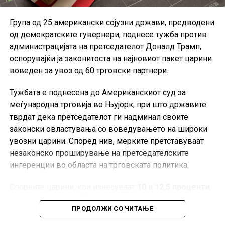
Група од 25 американски сојузни држави, предводени
од демократските гувернери, поднесе тужба против
администрацијата на претседателот Доналд Трамп,
оспорувајќи ја законитоста на најновиот пакет царини
воведен за увоз од 60 трговски партнери.
Тужбата е поднесена до Американскиот суд за
меѓународна трговија во Њујорк, при што државите
тврдат дека претседателот ги надминал своите
законски овластувања со воведувањето на широки
увозни царини. Според нив, мерките претставуваат
незаконско проширување на претседателските
ингеренции во областа на трговската политика.
Спорните царини, кои изнесуваат
10 и 12,5 проценти
,
стапија во сила на 24 јули и се однесуваат на увоз од
ПРОДОЛЖИ СО ЧИТАЊЕ
60 трговски партнери, меѓу кои е и Европската Унија.
Администрацијата на Трамп ги оправдува мерките со