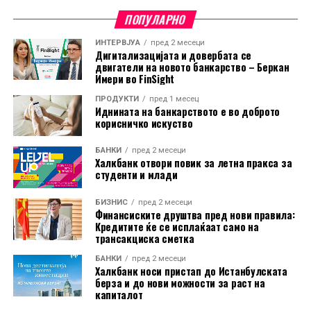
тврдењето дека засегнатите земји не преземаат
ПОПУЛАРНО
доволно активности за спречување на увоз на
ИНТЕРВЈУА
пред 2 месеци
производи изработени со принудна работа.
Дигитализацијата и довербата се
двигатели на новото банкарство – Беркан
Ова е најновото во низата правни оспорувања на
Имери во FinSight
трговската политика на Трамп. Претходно, повеќе
ПРОДУКТИ
пред 1 месец
Иднината на банкарството е во доброто
американски компании успеаја да издејствуваат
корисничко искуство
судски одлуки против дел од неговите царински
мерки, но администрацијата продолжи со
БАНКИ
пред 2 месеци
воведување нови ограничувања.
Халкбанк отвори повик за летна пракса за
студенти и млади
Подносителите на тужбата наведуваат дека, иако
БИЗНИС
пред 2 месеци
американскиот закон дозволува воведување царини
Финансиските друштва пред нови правила:
во одредени случаи, историски тие биле насочени кон
Кредитите ќе се исплаќаат само на
трансакциска сметка
конкретни земји или индустрии. Според нив,
сегашниот широк пристап, кој опфаќа речиси
БАНКИ
пред 2 месеци
Халкбанк носи пристап до Истанбулската
целокупниот американски увоз, нема преседан и ги
берза и до нови можности за раст на
надминува законските рамки.
капиталот