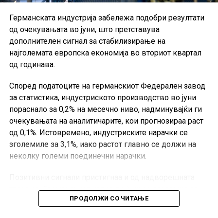
Германската индустрија забележа подобри резултати
од очекувањата во јуни, што претставува
дополнителен сигнал за стабилизирање на
најголемата европска економија во вториот квартал
од годинава.
Според податоците на германскиот Федерален завод
за статистика, индустриското производство во јуни
пораснало за 0,2% на месечно ниво, надминувајќи ги
очекувањата на аналитичарите, кои прогнозираа раст
од 0,1%. Истовремено, индустриските нарачки се
зголемиле за 3,1%, иако растот главно се должи на
неколку големи поединечни нарачки.
Позитивни сигнали пристигнаа и од надворешната
трговија. Германскиот извоз во јуни се зголемил за
ПРОДОЛЖИ СО ЧИТАЊЕ
0,9% во однос на претходниот месец, значително над
очекувањата од 0,2%, додека увозот пораснал за 4,4%.