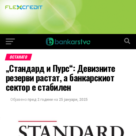
ОСТАНАТО
„Стандард и Пурс“: Девизните
резерви растат, а банкарскиот
сектор е стабилен
Објавено
пред 2 години
на
25 јануари, 2025