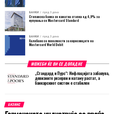
БАНКИ
пред 3 дена
Стопанска банка со каматна стапка од 4,9% за
купувања со Mastercard Standard
БАНКИ
пред 3 дена
Халкбанк со поволности за корисниците на
Mastercard World Debit
МОЖЕБИ ЌЕ ВИ СЕ ДОПАДНЕ
„Стандард и Пурс“: Инфлацијата забавува,
девизните резерви и натаму растат, а
банкарскиот систем е стабилен
БИЗНИС
Германската индустрија се враќа