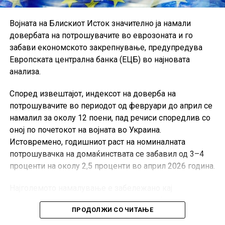
Војната на Блискиот Исток значително ја намали
довербата на потрошувачите во еврозоната и го
забави економското закрепнување, предупредува
Европската централна банка (ЕЦБ) во најновата
анализа.
Според извештајот, индексот на доверба на
потрошувачите во периодот од февруари до април се
намалил за околу 12 поени, пад речиси споредлив со
оној по почетокот на војната во Украина.
Истовремено, годишниот раст на номиналната
потрошувачка на домаќинствата се забавил од 3–4
проценти на околу 2,5 проценти во април 2026 година.
Најголемото намалување е забележано кај
дискреционите трошоци, при што домаќинствата ги
ПРОДОЛЖИ СО ЧИТАЊЕ
одложуваат купувањата на луксузна облека, обувки,
спортска опрема, патувања и рекреативни услуги.