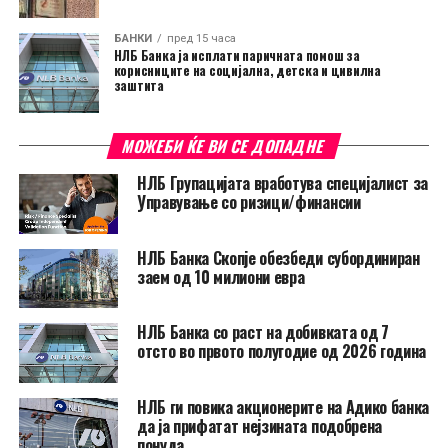
БАНКИ
пред 15 часа
НЛБ Банка ја исплати паричната помош за
корисниците на социјална, детска и цивилна
заштита
МОЖЕБИ ЌЕ ВИ СЕ ДОПАДНЕ
НЛБ Групацијата вработува специјалист за
Управување со ризици/финансии
НЛБ Банка Скопје обезбеди субординиран
заем од 10 милиони евра
НЛБ Банка со раст на добивката од 7
отсто во првото полугодие од 2026 година
НЛБ ги повика акционерите на Адико банка
да ја прифатат нејзината подобрена
понуда