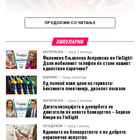
победниците во машка и женска конкуренција ќе
освојат 15.000 денари за прво место, 10.000 денари за
второ и 5.000 денари за трето место. Во категоријата
ПРОДОЛЖИ СО ЧИТАЊЕ
Деца, наградите изнесуваат 8.000 денари за прво,
односно 5.000 и 3.000 денари за второ и трето место,
ПОПУЛАРНО
додека во категоријата Млади, прво- и
второпласираните ќе добијат по 5.000 денари, а
ИНТЕРВЈУА
пред 2 месеци
третопласираните 3.000 денари. За најуспешните три
Филомена Пљакоска Аспровска во FinSight:
Дали мобилниот телефон ќе стане нашиот
тима се предвидени дипломи и медали, како
единствен паричник?
признание за тимскиот дух и заедничкиот успех.
БИЗНИС
пред 2 месеци
Од полноќ нови цени на горивата:
Со Халк Вело Грин, Халкбанк уште еднаш испраќа
Бензините поевтинија, дизелот поскапе
порака дека спортот, здравите навики, грижата за
природата и солидарноста можат да се спојат во еден
ИНТЕРВЈУА
пред 2 месеци
Дигитализацијата и довербата се
настан што секоја година инспирира сè поголем број
двигатели на новото банкарство – Беркан
учесници.
Имери во FinSight
Од НЛБ Банка ги потсетуваат клиентите дека
ПРОДУКТИ
пред 1 месец
Иднината на банкарството е во доброто
средствата можат да ги користат и безготовински, за
корисничко искуство
плаќање во продажната мрежа, како и преку