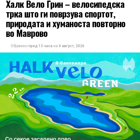
Халк Вело Грин – велосипедска
трка што ги поврзува спортот,
природата и хуманоста повторно
во Маврово
Објавено
пред 13 часа
на
6 август, 2026