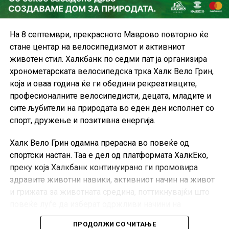
На 8 септември, прекрасното Маврово повторно ќе
стане центар на велосипедизмот и активниот
животен стил. Халкбанк по седми пат ја организира
хронометарската велосипедска трка Халк Вело Грин,
која и оваа година ќе ги обедини рекреативците,
професионалните велосипедисти, децата, младите и
сите љубители на природата во еден ден исполнет со
спорт, дружење и позитивна енергија.
Халк Вело Грин одамна прерасна во повеќе од
спортски настан. Таа е дел од платформата ХалкЕко,
преку која Халкбанк континуирано ги промовира
здравите животни навики, активниот начин на живот
и грижата за животната средина, поттикнувајќи што
повеќе луѓе да изберат одржливи начини на
движење и рекреација.
ПРОДОЛЖИ СО ЧИТАЊЕ