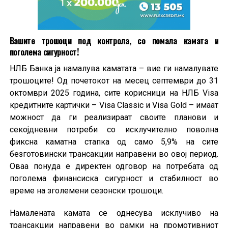
Вашите трошоци под контрола, со помала камата и
поголема сигурност!
НЛБ Банка ја намалува каматата – вие ги намалувате
трошоците! Од почетокот на месец септември до 31
октомври 2025 година, сите корисници на НЛБ Visa
кредитните картички – Visa Classic и Visa Gold – имаат
можност да ги реализираат своите планови и
секојдневни потреби со исклучително поволна
фиксна каматна стапка од само 5,9% на сите
безготовински трансакции направени во овој период.
Оваа понуда е директен одговор на потребата од
поголема финансиска сигурност и стабилност во
време на зголемени сезонски трошоци.
Намалената камата се однесува исклучиво на
трансакции направени во рамки на промотивниот