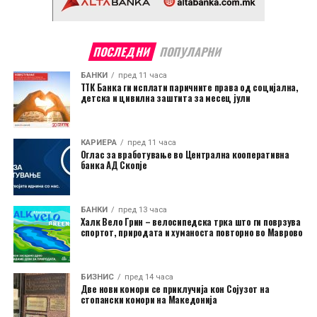
ПОСЛЕДНИ
ПОПУЛАРНИ
БАНКИ
пред 11 часа
ТТК Банка ги исплати паричните права од социјална,
детска и цивилна заштита за месец јули
КАРИЕРА
пред 11 часа
Оглас за вработување во Централна кооперативна
банка АД Скопје
БАНКИ
пред 13 часа
Халк Вело Грин – велосипедска трка што ги поврзува
спортот, природата и хуманоста повторно во Маврово
БИЗНИС
пред 14 часа
Две нови комори се приклучија кон Сојузот на
стопански комори на Македонија