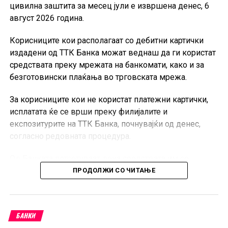
цивилна заштита за месец јули е извршена денес, 6
август 2026 година.
Корисниците кои располагаат со дебитни картички
издадени од ТТК Банка можат веднаш да ги користат
средствата преку мрежата на банкомати, како и за
безготовински плаќања во трговската мрежа.
За корисниците кои не користат платежни картички,
исплатата ќе се врши преку филијалите и
експозитурите на ТТК Банка, почнувајќи од денес,
согласно редовната процедура.
Од Банката потсетуваат дека средствата им се
достапни на сите корисници во согласност со
ПРОДОЛЖИ СО ЧИТАЊЕ
утврдениот распоред за исплата.
БАНКИ