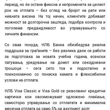
период, но ќе остане фиксна и непроменета за целиот
рок на отплата – без оглед на бројот на рати или
нивната висина. На тој начин, клиентите добиваат
можност за долгорочна заштеда, подобра контрола и
поголема предвидливост во управувањето со
личните финансии.
Со оваа понуда, НЛБ Банка обезбедува реална
поддршка за граѓаните – без разлика дали се работи
за подготовка за новата учебна година, есенски
патувања, уредување на домот или секојдневни
трошоци – сега сето тоа е подостапно и
поекономично со пониска камата и флексибилни
услови на отплата.
НЛБ Visa Classic и Visa Gold се револвинг кредитни
картички кои овозможуваат одложено плаќање,
самостојно управување со отплатата и минимална
месечна отплата од само 5% од вкупниот долг.