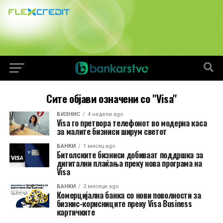
Сите објави означени со "Visa"
БИЗНИС
4 недели ago
Visa го претвора телефонот во модерна каса
за малите бизниси ширум светот
БАНКИ
1 месец ago
Битолските бизниси добиваат поддршка за
дигитални плаќања преку нова програма на
Visa
БАНКИ
2 месеци ago
Комерцијална банка со нови поволности за
бизнис-корисниците преку Visa Business
картичките