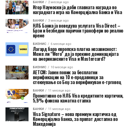
БАНКИ
2 месеци ago
Игор Наумоски ја доби главната награда во
наградната игра на Комерцијална банка и Visa
БАНКИ
3 месеци ago
НЛБ Банка ја воведува услугата Visa Direct –
Брзи и безбедни парични трансфери во реално
време
БИЗНИС
6 месеци ago
Лагард бара европска платна независност:
Може ли “Wero” да ја прекине доминацијата
на американските Visa и Mastercard?
БИЗНИС
10 месеци ago
АЕТСМ: Јавен повик за бесплатни
верификации на 10 е-продавници за
стекнување со Беџ за верификуван е-трговец
БАНКИ
11 месеци ago
Промотивно со НЛБ Visa кредитните картички,
5,9% фиксна каматна стапка
БАНКИ
11 месеци ago
Visa Signature – нова премиум картичка од
Комерцијална банка, за првпат достапна во
Македонија