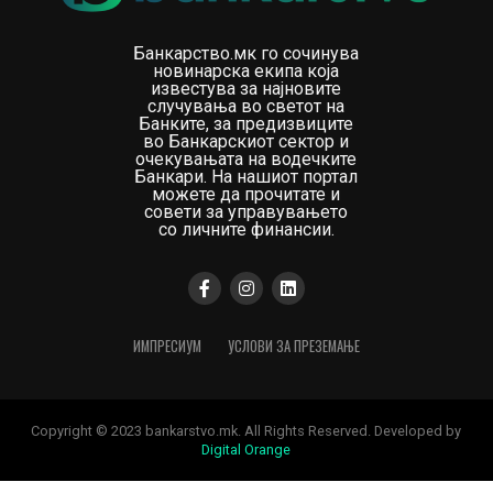
Банкарство.мк го сочинува
новинарска екипа која
известува за најновите
случувања во светот на
Банките, за предизвиците
во Банкарскиот сектор и
очекувањата на водечките
Банкари. На нашиот портал
можете да прочитате и
совети за управувањето
со личните финансии.
ИМПРЕСИУМ
УСЛОВИ ЗА ПРЕЗЕМАЊЕ
Copyright © 2023 bankarstvo.mk. All Rights Reserved. Developed by
Digital Orange