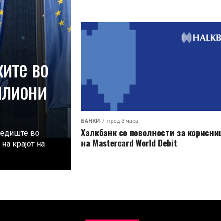
ките во
илиони
БАНКИ
пред 3 часа
Халкбанк со поволности за корисни
седиште во
на Mastercard World Debit
на крајот на