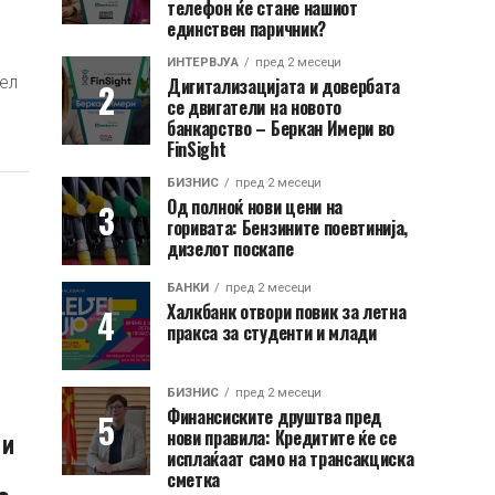
телефон ќе стане нашиот
единствен паричник?
ИНТЕРВЈУА
пред 2 месеци
ел
Дигитализацијата и довербата
се двигатели на новото
банкарство – Беркан Имери во
FinSight
БИЗНИС
пред 2 месеци
Од полноќ нови цени на
горивата: Бензините поевтинија,
дизелот поскапе
БАНКИ
пред 2 месеци
Халкбанк отвори повик за летна
пракса за студенти и млади
БИЗНИС
пред 2 месеци
Финансиските друштва пред
 и
нови правила: Кредитите ќе се
исплаќаат само на трансакциска
сметка