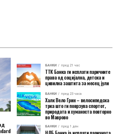
БАНКИ
пред 21 час
ТТК Банка ги исплати паричните
права од социјална, детска и
цивилна заштита за месец јули
БАНКИ
пред 23 часа
Халк Вело Грин – велосипедска
трка што ги поврзува спортот,
природата и хуманоста повторно
во Маврово
од
БАНКИ
пред 1 ден
ndard
НЛБ Банка ја исплати паричната