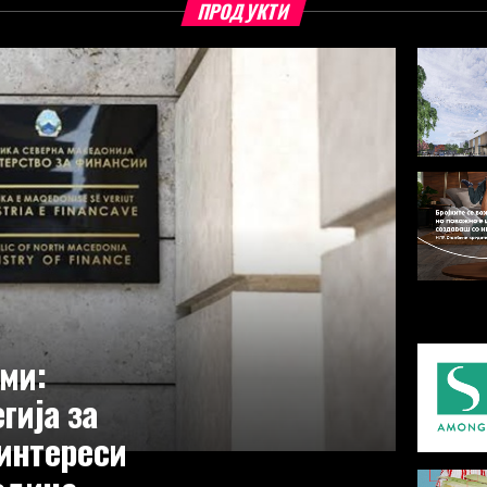
ПРОДУКТИ
ми:
гија за
интереси