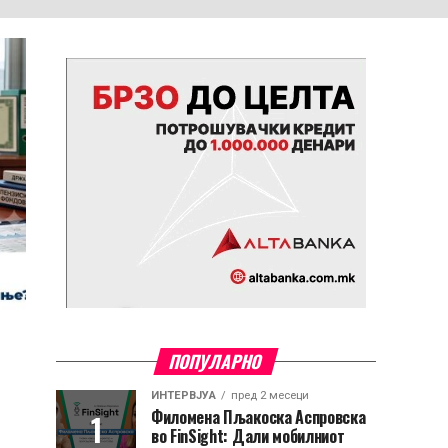
ПОПУЛАРНО
ИНТЕРВЈУА
пред 2 месеци
Филомена Пљакоска Аспровска
во FinSight: Дали мобилниот