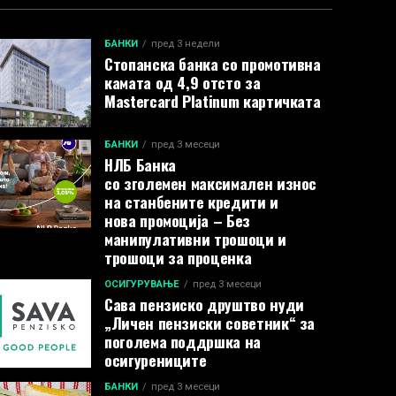
БАНКИ
пред 3 недели
Стопанска банка со промотивна
камата од 4,9 отсто за
Mastercard Platinum картичката
БАНКИ
пред 3 месеци
НЛБ Банка
со зголемен максимален износ
на станбените кредити и
нова промоција – Без
манипулативни трошоци и
трошоци за проценка
ОСИГУРУВАЊЕ
пред 3 месеци
Сава пензиско друштво нуди
„Личен пензиски советник“ за
поголема поддршка на
осигурениците
БАНКИ
пред 3 месеци