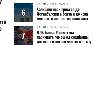
?
БАНКИ
пред 2 месеци
Халкбанк носи пристап до
Истанбулската берза и до нови
можности за раст на капиталот
ото
о
БАНКИ
пред 2 месеци
НЛБ Банка: Исплатена
паричната помош од социјална,
детска и цивилна заштита за мај