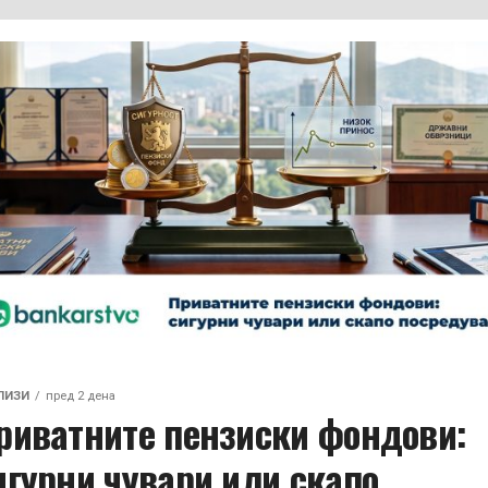
ЛИЗИ
пред 2 дена
риватните пензиски фондови:
игурни чувари или скапо