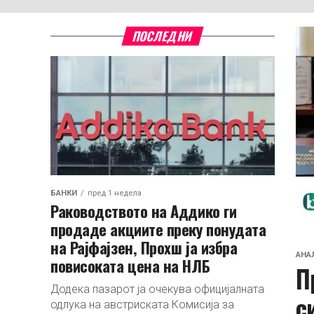
ПОСЛЕДНИ
БАНКИ
пред 1 недела
Раководството на Аддико ги
продаде акциите преку понудата
на Рајфајзен, Прохш ја избра
АНА
повисоката цена на НЛБ
П
Додека пазарот ја очекува официјалната
с
одлука на австриската Комисија за