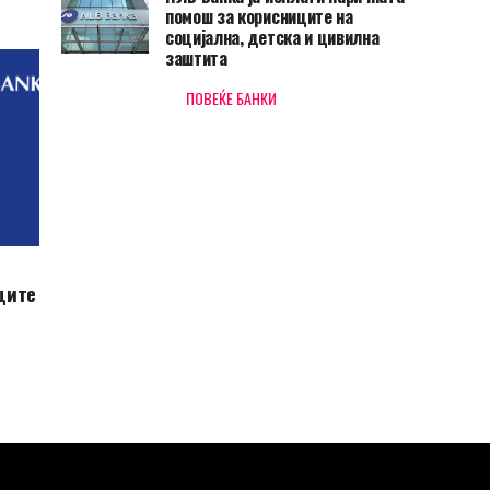
помош за корисниците на
социјална, детска и цивилна
заштита
ПОВЕЌЕ БАНКИ
ците