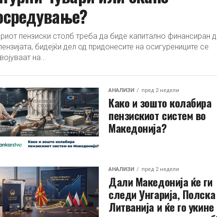
осредување?
риот пензиски столб треба да биде капитално финансиран д
пензијата, бидејќи дел од придонесите на осигурениците се
војуваат на...
АНАЛИЗИ
пред 2 недели
Како и зошто колабира
пензискиот систем во
Македонија?
АНАЛИЗИ
пред 2 недели
Дали Македонија ќе ги
следи Унгарија, Полска
Литванија и ќе го укине