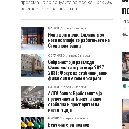
преземања за понудите за Addiko Bank AG,
п
на интернет-страницата на...
Вто
од 
БАНКИ
пред 2 месеци
Нова централна филијала за
изд
ново поглавје во работењето на
Стопанска банка
ОСТАНАТО
пред 2 месеци
Собранието ја разгледа
Фискалната стратегија 2027-
2031: Фокус на стабилни јавни
финансии и економски раст
БАНКИ
пред 2 месеци
АЛТА банка: Вработените ја
препознаваат Банката како
стабилна и просперитетна
институција
БИЗНИС
пред 2 месеци
Бензините од полноќ