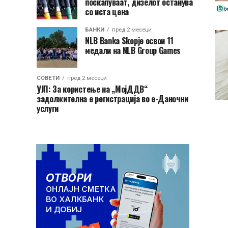
поскапуваат, дизелот останува
со иста цена
БАНКИ
пред 2 месеци
NLB Banka Skopje освои 11
медали на NLB Group Games
СОВЕТИ
пред 2 месеци
УЈП: За користење на „МојДДВ“
задолжителна е регистрација во е-Даночни
услуги