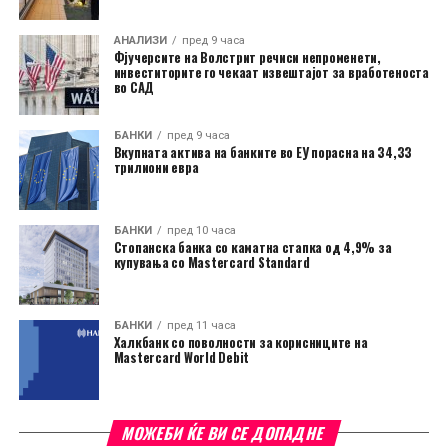
АНАЛИЗИ
пред 9 часа
Фјучерсите на Волстрит речиси непроменети,
инвеститорите го чекаат извештајот за вработеноста
во САД
БАНКИ
пред 9 часа
Вкупната актива на банките во ЕУ порасна на 34,33
трилиони евра
БАНКИ
пред 10 часа
Стопанска банка со каматна стапка од 4,9% за
купувања со Mastercard Standard
БАНКИ
пред 11 часа
Халкбанк со поволности за корисниците на
Mastercard World Debit
МОЖЕБИ ЌЕ ВИ СЕ ДОПАДНЕ