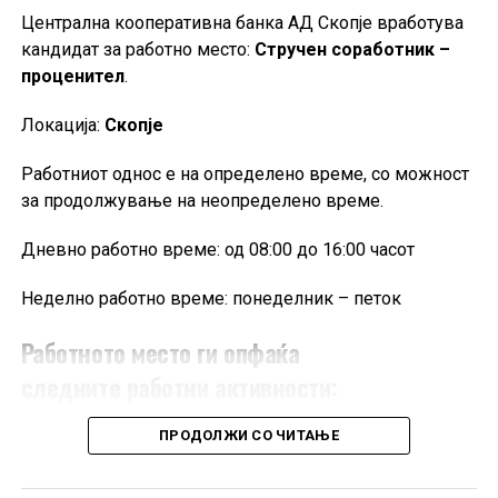
Централна кооперативна банка АД Скопје вработува
кандидат за работнo местo:
Стручен соработник –
проценител
.
Локација:
Скопје
Работниот однос е на определено време, со можност
за продолжување на неопределено време.
Дневно работно време: од 08:00 до 16:00 часот
Неделно работно време: понеделник – петок
Работното место ги опфаќа
следните
работни активности:
изготвување на нови процени на недвижен
ПРОДОЛЖИ СО ЧИТАЊЕ
имот;
вршење на повторни процени на имот;