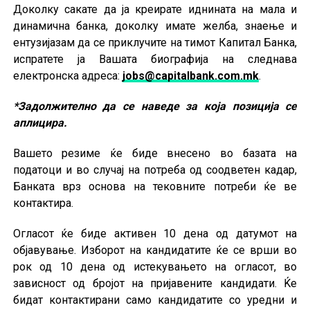
Доколку сакате да ја креирате иднината на мала и
динамична банка, доколку имате желба, знаење и
ентузијазам да се приклучите на тимoт Капитал Банка,
испратете ја Вашата биографија на следнава
електронска адреса:
jobs@capitalbank.com.mk
.
*Задолжително да се наведе за која позиција се
аплицира.
Вашето резиме ќе биде внесено во базата на
податоци и во случај на потреба од соодветен кадар,
Банката врз основа на тековните потреби ќе ве
контактира.
Огласот ќе биде активен 10 дена од датумот на
објавување. Изборот на кандидатите ќе се врши во
рок од 10 дена од истекувањето на огласот, во
зависност од бројот на пријавените кандидати. Ќе
бидат контактирани само кандидатите со уредни и