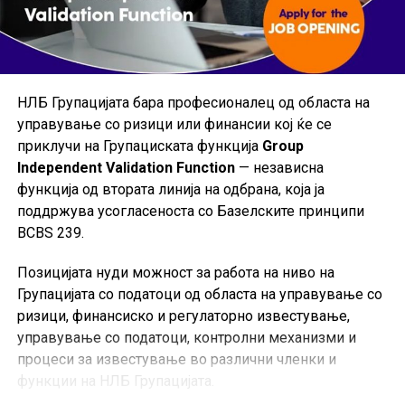
работно искуство во областа на проценување
на недвижен имот ќе се смета за предност;
солидно познавање на англиски јазик;
НЛБ Групацијата бара професионалец од областа на
одлично познавање на MS Office пакетот и
управување со ризици или финансии кој ќе се
работа со компјутери;
приклучи на Групациската функција
Group
возачка дозвола „Б“ категорија и активно
Independent Validation Function
— независна
возачко искуство.
функција од втората линија на одбрана, која ја
поддржува усогласеноста со Базелските принципи
Избраниот кандидат треба да ги поседува
BCBS 239.
следните
компетенции и вештини:
Позицијата нуди можност за работа на ниво на
самостојност, одговорност и
Групацијата со податоци од областа на управување со
самоиницијативност;
ризици, финансиско и регулаторно известување,
управување со податоци, контролни механизми и
способност за тимска работа во динамично
процеси за известување во различни членки и
работно окружување;
функции на НЛБ Групацијата.
добри комуникациски и организациски