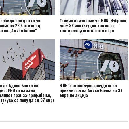
безбеди поддршка за
Големо признание за НЛБ: Избрана
ање на 28,9 отсто од
меѓу 36 институции кои ќе го
е на „Адико банка“
тестираат дигиталното евро
а за Адико Банка се
НЛБ ја зголемува понудата за
ва: РБИ го намали
преземање на Адико Банка на 37
лниот праг за прифаќање,
евра по акција
танува со понуда од 37 евра
ија