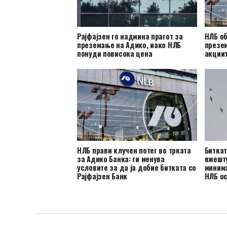
Рајфајзен го надмина прагот за
НЛБ о
преземање на Адико, иако НЛБ
презем
понуди повисока цена
акциит
НЛБ прави клучен потег во трката
Биткат
за Адико Банка: ги менува
вжешту
условите за да ја добие битката со
минима
Рајфајзен Банк
НЛБ ос
по акц