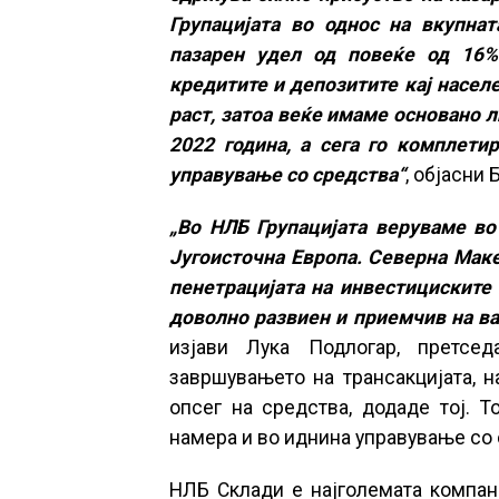
Групацијата во однос на вкупнат
пазарен удел од повеќе од 16%
кредитите и депозитите кај насел
раст, затоа веќе имаме основано л
2022 година, а сега го комплети
управување со средства“
, објасни
„Во НЛБ Групацијата веруваме во
Југоисточна Европа. Северна Маке
пенетрацијата на инвестициските 
доволно развиен и приемчив на ва
изјави Лука Подлогар, претсе
завршувањето на трансакцијата, 
опсег на средства, додаде тој. Т
намера и во иднина управување со 
НЛБ Склади е најголемата компани