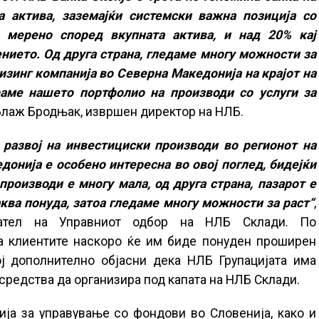
а актива, заземајќи системски важна позиција со
 мерено според вкупната актива, и над 20% кај
ението. Од друга страна, гледаме многу можности за
изинг компанија во Северна Македонија на крајот на
раме нашето портфолио на производи со услуги за
 Блаж Бродњак, извршен директор на НЛБ.
 развој на инвестициски производи во регионот на
донија е особено интересна во овој поглед, бидејќи
производи е многу мала, од друга страна, пазарот е
ква понуда, затоа гледаме многу можности за раст“
,
дател на Управниот одбор на НЛБ Склади. По
на клиентите наскоро ќе им биде понуден проширен
ој дополнително објасни дека НЛБ Групацијата има
средства да организира под капата на НЛБ Склади.
ја за управување со фондови во Словенија, како и