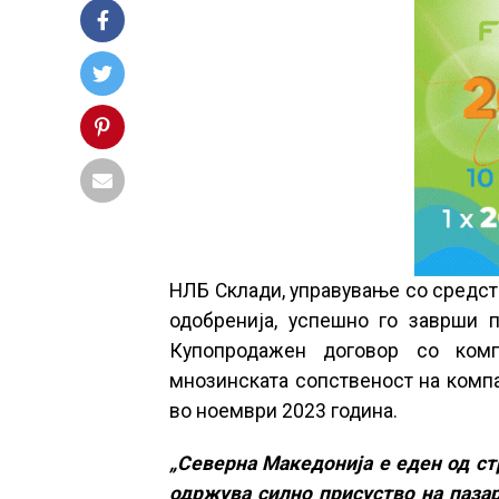
НЛБ Склади, управување со средств
одобренија, успешно го заврши 
Купопродажен договор со комп
мнозинската сопственост на компа
во ноември 2023 година.
„Северна Македонија е еден од ст
одржува силно присуство на пазар