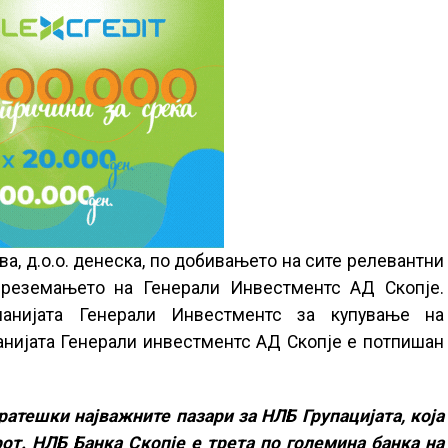
а, д.о.о. денеска, по добивањето на сите релевантни
преземањето на Генерали Инвестментс АД Скопје.
анијата Генерали Инвестментс за купување на
нијата Генерали инвестментс АД Скопје е потпишан
ратешки најважните пазари за НЛБ Групацијата, која
от. НЛБ Банка Скопје е трета по големина банка на