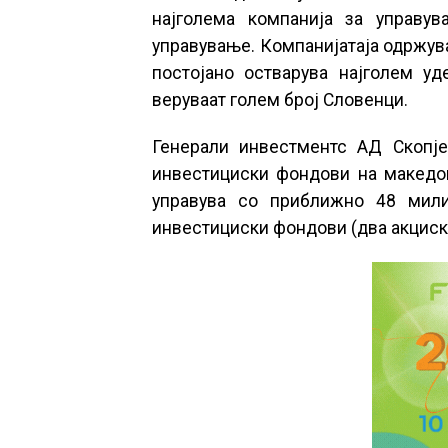
најголема компанија за управу
управување. Компанијатаја одржува
постојано остварува најголем уд
веруваат голем број Словенци.
Генерали инвестментс АД Скопје
инвестициски фондови на македон
управува со приближно 48 мили
инвестициски фондови (два акциск