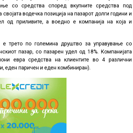
вање со средства според вкупните средства под
 својата водечка позиција на пазарот долги години и
ел од приливите, а воедно е компанија на која и
 е трето по големина друштво за управување со
скиот пазар, со пазарен удел од 18%. Компанијата
они евра средства на клиентите во 4 различни
и, еден паричен и еден комбиниран).