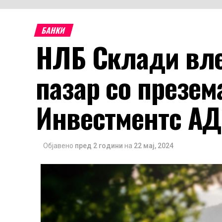
БАНКИ
НЛБ Склади вле
пазар со презем
Инвестментс АД
Објавено
пред 2 години
на
22 мај, 2024