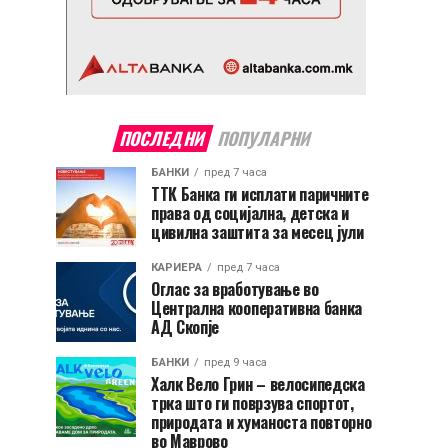
ПОСЛЕДНИ
ПОПУЛАРНИ
БАНКИ
пред 7 часа
ТТК Банка ги исплати паричните
права од социјална, детска и
цивилна заштита за месец јули
КАРИЕРА
пред 7 часа
Оглас за вработување во
Централна кооперативна банка
АД Скопје
БАНКИ
пред 9 часа
Халк Вело Грин – велосипедска
трка што ги поврзува спортот,
природата и хуманоста повторно
во Маврово