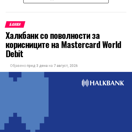
БАНКИ
Халкбанк со поволности за
корисниците на Mastercard World
Debit
Објавено
пред 3 дена
на
7 август, 2026
Понудата е наменета за корисниците кои сакаат да ги
користат можностите на кредитната картичка за