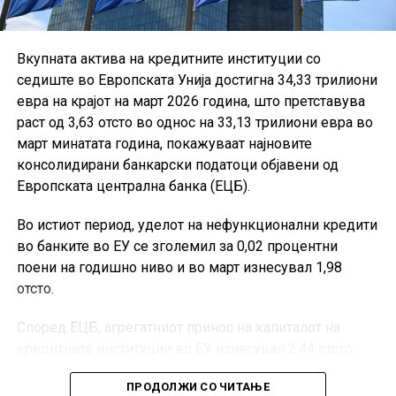
Вкупната актива на кредитните институции со
седиште во Европската Унија достигна 34,33 трилиони
евра на крајот на март 2026 година, што претставува
раст од 3,63 отсто во однос на 33,13 трилиони евра во
март минатата година, покажуваат најновите
консолидирани банкарски податоци објавени од
Европската централна банка (ЕЦБ).
Во истиот период, уделот на нефункционални кредити
во банките во ЕУ се зголемил за 0,02 процентни
поени на годишно ниво и во март изнесувал 1,98
отсто.
Според ЕЦБ, агрегатниот принос на капиталот на
кредитните институции во ЕУ изнесувал 2,44 отсто,
додека стапката на основен сопствен капитал од
ПРОДОЛЖИ СО ЧИТАЊЕ
највисок квалитет, односно CET1, била 16,27 отсто.