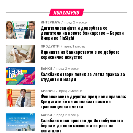
ПОПУЛАРНО
ИНТЕРВЈУА
пред 2 месеци
Дигитализацијата и довербата се
двигатели на новото банкарство – Беркан
Имери во FinSight
ПРОДУКТИ
пред 1 месец
Иднината на банкарството е во доброто
корисничко искуство
БАНКИ
пред 2 месеци
Халкбанк отвори повик за летна пракса за
студенти и млади
БИЗНИС
пред 2 месеци
Финансиските друштва пред нови правила:
Кредитите ќе се исплаќаат само на
трансакциска сметка
Во пакетот е вклучена и асистенција на пат за Европа
БАНКИ
пред 2 месеци
преку Халк Осигурување.
Халкбанк носи пристап до Истанбулската
берза и до нови можности за раст на
капиталот