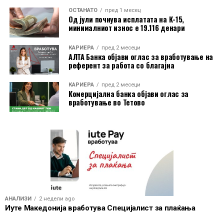
Дополнително, корисниците имаат бесплатно
ОСТАНАТО
пред 1 месец
електронско и мобилно банкарство, бесплатно СМС
Од јули почнува исплатата на К-15,
информирање, како и можност за повлекување
минималниот износ е 19.116 денари
готовина без надомест од сите банкомати во земјата.
КАРИЕРА
пред 2 месеци
АЛТА Банка објави оглас за вработување на
Со овие поволности, Mastercard World Debit е
референт за работа со благајна
насочена кон корисници кои бараат дополнителни
услуги при патување, но и поедноставно секојдневно
КАРИЕРА
пред 2 месеци
Комерцијална банка објави оглас за
банкарско работење.
вработување во Тетово
АНАЛИЗИ
2 недели ago
Иуте Македонија вработува Специјалист за плаќања