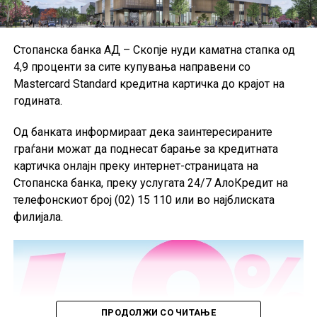
сметководствени стандарди.
Поради недостапност на податоците за Данска за
Стопанска банка АД – Скопје нуди каматна стапка од
првиот квартал од 2026 година, при пресметката на
4,9 проценти за сите купувања направени со
агрегатните податоци за ЕУ биле користени
Mastercard Standard кредитна картичка до крајот на
податоците од четвртиот квартал од 2025 година, а кај
годината.
одредени показатели и податоци од првиот квартал
од 2025 година.
Од банката информираат дека заинтересираните
граѓани можат да поднесат барање за кредитната
картичка онлајн преку интернет-страницата на
Стопанска банка, преку услугата 24/7 АлоКредит на
телефонскиот број (02) 15 110 или во најблиската
филијала.
ПРОДОЛЖИ СО ЧИТАЊЕ