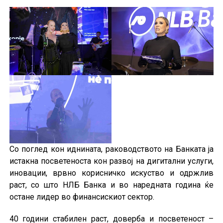
Со поглед кон иднината, раководството на Банката ја
истакна посветеноста кон развој на дигитални услуги,
иновации, врвно корисничко искуство и одржлив
раст, со што НЛБ Банка и во наредната година ќе
остане лидер во финансискиот сектор.
40 години стабилен раст, доверба и посветеност –