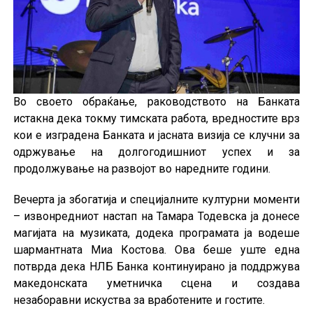
Во своето обраќање, раководството на Банката
истакна дека токму тимската работа, вредностите врз
кои е изградена Банката и јасната визија се клучни за
одржување на долгогодишниот успех и за
продолжување на развојот во наредните години.
Вечерта ја збогатија и специјалните културни моменти
– извонредниот настап на Тамара Тодевска ја донесе
магијата на музиката, додека програмата ја водеше
шармантната Миа Костова. Ова беше уште една
потврда дека НЛБ Банка континуирано ја поддржува
македонската уметничка сцена и создава
незаборавни искуства за вработените и гостите.