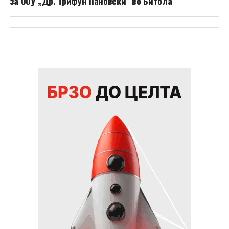
за ООУ „Др. Трифун Пановски“ во Битола