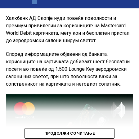
своите секојдневни и летни купувања, со промотивна
каматна стапка до крајот на годината.
Халкбанк АД Скопје нуди повеќе поволности и
премиум привилегии за корисниците на Mastercard
World Debit картичката, меѓу кои и бесплатен пристап
до аеродромски салони ширум светот.
Според информациите објавени од банката,
корисниците на картичката добиваат шест бесплатни
посети во повеќе од 1.500 Lounge Key аеродромски
салони низ светот, при што поволноста важи за
сопственикот на картичката и неговиот сопатник.
ПРОДОЛЖИ СО ЧИТАЊЕ