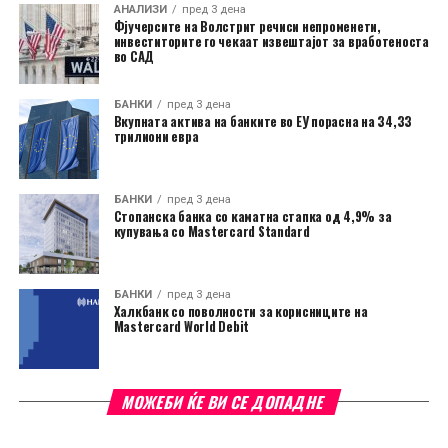
АНАЛИЗИ
пред 3 дена
Фјучерсите на Волстрит речиси непроменети,
инвеститорите го чекаат извештајот за вработеноста
во САД
БАНКИ
пред 3 дена
Вкупната актива на банките во ЕУ порасна на 34,33
трилиони евра
БАНКИ
пред 3 дена
Стопанска банка со каматна стапка од 4,9% за
купувања со Mastercard Standard
БАНКИ
пред 3 дена
Халкбанк со поволности за корисниците на
Mastercard World Debit
МОЖЕБИ ЌЕ ВИ СЕ ДОПАДНЕ