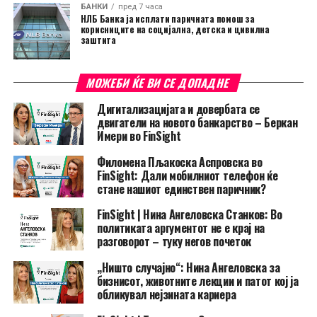
БАНКИ
пред 7 часа
НЛБ Банка ја исплати паричната помош за
корисниците на социјална, детска и цивилна
заштита
МОЖЕБИ ЌЕ ВИ СЕ ДОПАДНЕ
Дигитализацијата и довербата се
двигатели на новото банкарство – Беркан
Имери во FinSight
Филомена Пљакоска Аспровска во
FinSight: Дали мобилниот телефон ќе
стане нашиот единствен паричник?
FinSight | Нина Ангеловска Станков: Во
политиката аргументот не е крај на
разговорот – туку негов почеток
„Ништо случајно“: Нина Ангеловска за
бизнисот, животните лекции и патот кој ја
обликувал нејзината кариера