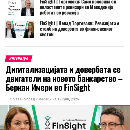
FinSight | Тортевски: Само половина од
овластените ревизори во Македонија
работат во ревизија
FinSight | Ненад Тортевски: Ревизијата е
столб на довербата во финансискиот
систем
ИНТЕРВЈУА
Дигитализацијата и довербата се
двигатели на новото банкарство –
Беркан Имери во FinSight
Објавено
пред 2 месеци
на
19 јуни, 2026