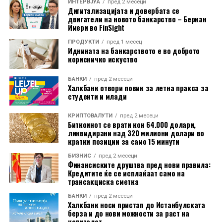
ИНТЕРВЈУА
пред 2 месеци
Новинар: Наташа Мерсовска
Дигитализацијата и довербата се
двигатели на новото банкарство – Беркан
Имери во FinSight
ПРОДУКТИ
пред 1 месец
Иднината на банкарството е во доброто
корисничко искуство
БАНКИ
пред 2 месеци
Халкбанк отвори повик за летна пракса за
студенти и млади
КРИПТОВАЛУТИ
пред 2 месеци
Биткоинот се врати кон 64.000 долари,
ликвидирани над 320 милиони долари во
кратки позиции за само 15 минути
БИЗНИС
пред 2 месеци
Финансиските друштва пред нови правила:
Кредитите ќе се исплаќаат само на
трансакциска сметка
БАНКИ
пред 2 месеци
Халкбанк носи пристап до Истанбулската
берза и до нови можности за раст на
капиталот