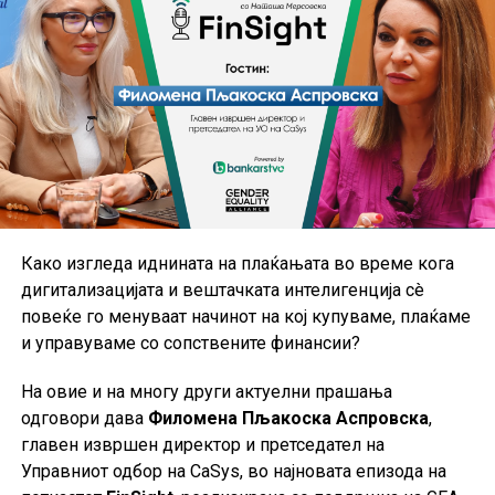
причини поради кои граѓаните се задолжуваат.
Дополнително, Имери зборува за искористеноста на
средствата од унгарската кредитна линија од страна
на македонските компании, улогата на банките во
поддршката на бизнис-секторот и можностите за
понатамошен економски развој.
Во време кога дигиталните услуги стануваат
стандард, интервјуто отвора и важни прашања
Како изгледа иднината на плаќањата во време кога
поврзани со сајбер безбедноста, заштитата од
дигитализацијата и вештачката интелигенција сè
финансиски измами и иднината на безготовинските
повеќе го менуваат начинот на кој купуваме, плаќаме
плаќања. Дали мобилниот телефон ќе стане главна
и управуваме со сопствените финансии?
алатка за плаќање и дали класичните платежни
картички постепено ќе ја губат својата улога се дел од
На овие и на многу други актуелни прашања
темите на кои Имери дава свој осврт.
одговори дава
Филомена Пљакоска Аспровска
,
главен извршен директор и претседател на
На крајот од разговорот, тој ги открива и стратешките
Управниот одбор на CaSys, во најновата епизода на
приоритети на Халк Банка за следните пет години,