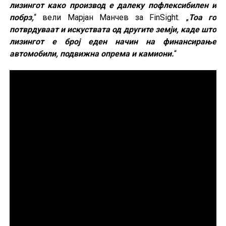
лизингот како производ е далеку пофлексибилен и
побрз,
“ вели Марјан Манчев за FinSight. „
Тоа го
потврдуваат и искуствата од другите земји, каде што
лизингот е број еден начин на финансирање
автомобили, подвижна опрема и камиони.
“