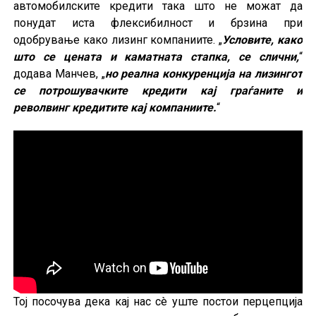
автомобилските кредити така што не можат да
понудат иста флексибилност и брзина при
одобрување како лизинг компаниите. „
Условите, како
што се цената и каматната стапка, се слични,
“
додава Манчев, „
но реална конкуренција на лизингот
се потрошувачките кредити кај граѓаните и
револвинг кредитите кај компаниите.
“
Тој посочува дека кај нас сè уште постои перцепција