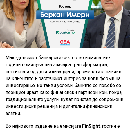
Македонскиот банкарски сектор во изминатите
години поминува низ значајна трансформација,
поттикната од дигитализацијата, променетите навики
на клиентите и растечкиот интерес за нови форми на
инвестирање. Во такви услови, банките сè повеќе се
позиционираат како финансиски партнери кои, покрај
традиционалните услуги, нудат пристап до современи
инвестициски решенија и дигитални финансиски
алатки.
Во најновото издание на емисијата
FinSight
, гостин е