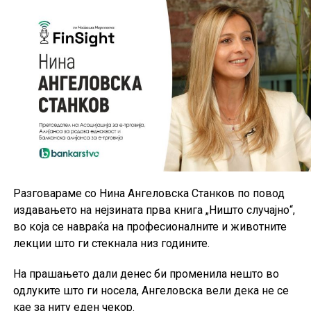
поголема доверба кај граѓаните во дигиталните
начини на плаќање.
Во фокусот на разговорот е и развојот на е-трговијата
во Македонија. Каде се наоѓаме во споредба со
земјите од регионот и со развиените европски
пазари? Зошто дел од граѓаните сè уште се
воздржани кога станува збор за онлајн купување и
како можат подобро да се заштитат од злоупотреби и
интернет измами?
Разговараме со Нина Ангеловска Станков по повод
Интервјуто обработува и теми поврзани со
издавањето на нејзината прва книга „Ништо случајно“,
токенизираните плаќања, нивната безбедност и
во која се навраќа на професионалните и животните
разликите во однос на традиционалните картични
лекции што ги стекнала низ годините.
трансакции, како и очекувањата за тоа како ќе
изгледаат плаќањата во следната деценија.
На прашањето дали денес би променила нешто во
одлуките што ги носела, Ангеловска вели дека не се
Дополнително, се разговара и за трансформацијата на
кае за ниту еден чекор.
банките во дигиталната ера, односно дали