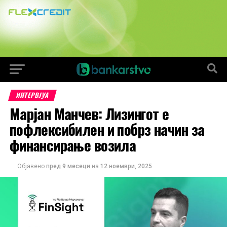
ИНТЕРВЈУА
Марјан Манчев: Лизингот е
пофлексибилен и побрз начин за
финансирање возила
Објавено
пред 9 месеци
на
12 ноември, 2025