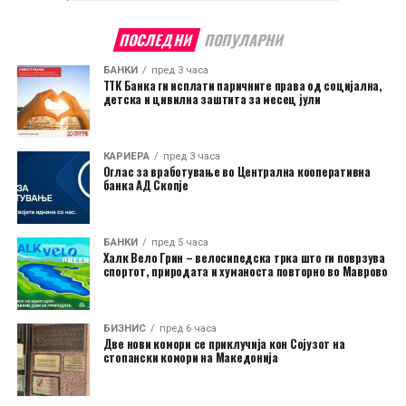
ПОСЛЕДНИ
ПОПУЛАРНИ
БАНКИ
пред 3 часа
ТТК Банка ги исплати паричните права од социјална,
детска и цивилна заштита за месец јули
КАРИЕРА
пред 3 часа
Оглас за вработување во Централна кооперативна
банка АД Скопје
БАНКИ
пред 5 часа
Халк Вело Грин – велосипедска трка што ги поврзува
спортот, природата и хуманоста повторно во Маврово
БИЗНИС
пред 6 часа
Две нови комори се приклучија кон Сојузот на
стопански комори на Македонија