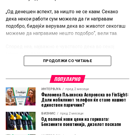
финансиските институции постепено стануваат
„Од денешен аспект, за ништо не се каам. Секако
технолошки компании, како и за активностите на
дека некои работи сум можела да ги направам
Casys во областа на родовата еднаквост и
подобро, бидејќи верувам дека во животот секогаш
намалувањето на разликите меѓу мажите и жените на
можеме да направиме нешто подобро“, вели таа.
работното место.
Според неа, најважно е чувството дека во секој
Новата епизода на
FinSight
е достапна на YouTube
момент го дала својот максимум.
каналот на Банкарство.
ПРОДОЛЖИ СО ЧИТАЊЕ
„Главното чувство кое го имав и тогаш, а и сега
додека ја пишував книгата, е дека сум го дала мојот
ПОПУЛАРНО
апсолутен максимум во секоја дадена околност“,
посочува Ангеловска.
ИНТЕРВЈУА
пред 2 месеци
Филомена Пљакоска Аспровска во FinSight:
Дали мобилниот телефон ќе стане нашиот
единствен паричник?
БИЗНИС
пред 2 месеци
Од полноќ нови цени на горивата:
Бензините поевтинија, дизелот поскапе