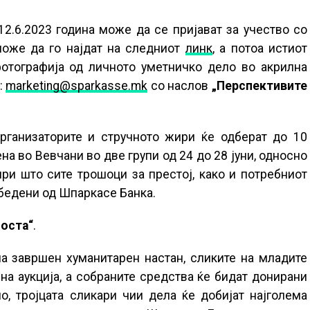
12.6.2023 година може да се пријават за учество со
може да го најдат на следниот
линк
, а потоа истиот
фотографија од личното уметничко дело во акрилна
:
marketing@sparkasse.mk
со наслов
„Перспективите
рганизаторите и стручното жири ќе одберат до 10
на во Вевчани во две групи од 24 до 28 јуни, односно
 при што сите трошоци за престој, како и потребниот
збедени од Шпаркасе Банка.
носта“
.
а завршен хуманитарен настан, сликите на младите
на аукција, а собраните средства ќе бидат донирани
, тројцата сликари чии дела ќе добијат најголема