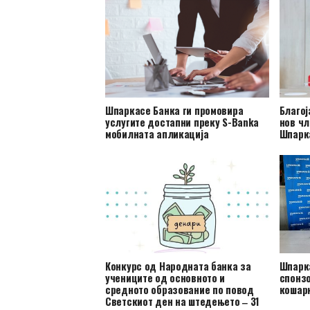
Шпаркасе Банка ги промовира
Благој
услугите достапни преку S-Banka
нов чл
мобилната апликација
Шпарк
Конкурс од Народната банка за
Шпарка
учениците од основното и
спонзо
средното образование по повод
кошар
Светскиот ден на штедењето ‒ 31