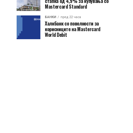
стапка од 4,9% за купувања со
Mastercard Standard
БАНКИ
пред 22 часа
Халкбанк со поволности за
корисниците на Mastercard
World Debit