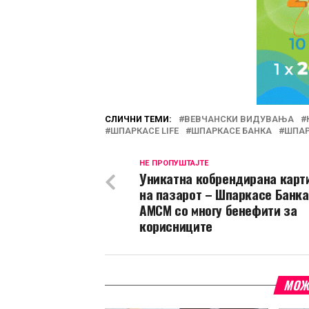
СЛИЧНИ ТЕМИ:
ВЕВЧАНСКИ ВИДУВАЊА
ШПАРКАСЕ LIFE
ШПАРКАСЕ БАНКА
ШПАР
НЕ ПРОПУШТАЈТЕ
Уникатна кобрендирана карт
на пазарот – Шпаркасе Банка
АМСМ со многу бенефити за
корисниците
МОЖ