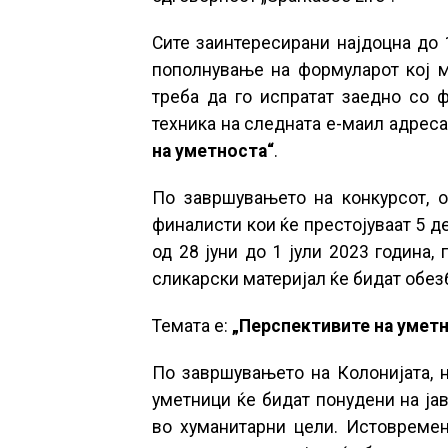
Сите заинтересирани најдоцна до 
пополнување на формуларот кој 
треба да го испратат заедно со 
техника на следната е-маил адреса
на уметноста“
.
По завршувањето на конкурсот, о
финалисти кои ќе престојуваат 5 де
од 28 јуни до 1 јули 2023 година,
сликарски материјал ќе бидат обе
Темата е:
„Перспективите на умет
По завршувањето на Колонијата, н
уметници ќе бидат понудени на јав
во хуманитарни цели. Истовремено