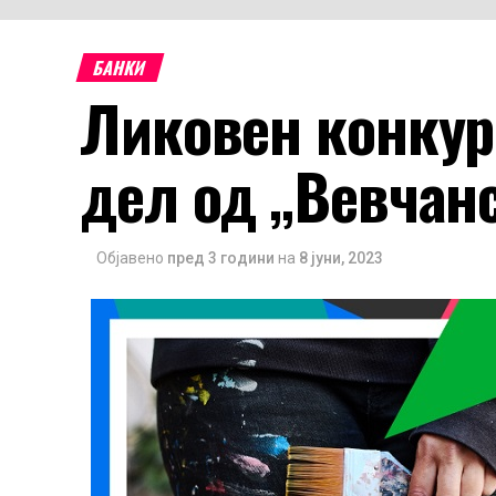
БАНКИ
Ликовен конкур
дел од „Вевчан
Објавено
пред 3 години
на
8 јуни, 2023