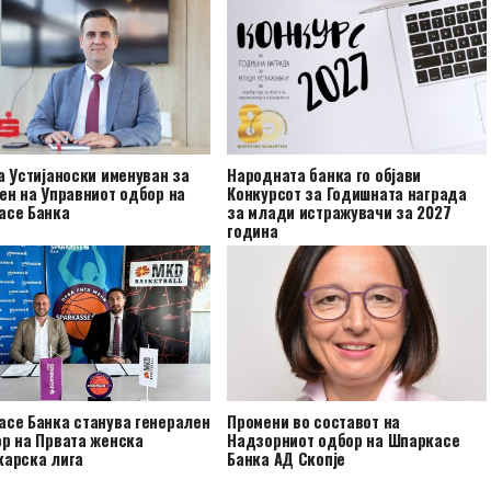
а Устијаноски именуван за
Народната банка го објави
ен на Управниот одбор на
Конкурсот за Годишната награда
асе Банка
за млади истражувачи за 2027
година
се Банка станува генерален
Промени во составот на
р на Првата женска
Надзорниот одбор на Шпаркасе
карска лига
Банка АД Скопје