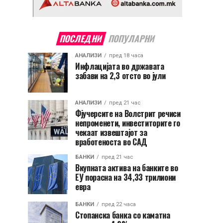
ПОСЛЕДНИ
ПОПУЛАРНИ
АНАЛИЗИ
пред 18 часа
Инфлацијата во државата
забави на 2,3 отсто во јули
АНАЛИЗИ
пред 21 час
Фјучерсите на Волстрит речиси
непроменети, инвеститорите го
чекаат извештајот за
вработеноста во САД
БАНКИ
пред 21 час
Вкупната актива на банките во
ЕУ порасна на 34,33 трилиони
евра
БАНКИ
пред 22 часа
Стопанска банка со каматна