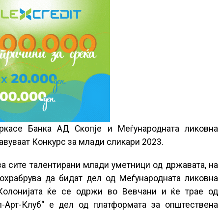
ркасе Банка АД Скопје и Меѓународната ликовна
авуваат Конкурс за млади сликари 2023.
за сите талентирани млади уметници од државата, на
 охрабрува да бидат дел од Меѓународната ликовна
 Колонијата ќе се одржи во Вевчани и ќе трае од
Шп-Арт-Клуб“ е дел од платформата за општествена