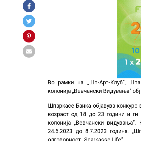
Во рамки на „Шп-Арт-Клуб“, Шпа
колонија „Вевчански Видувања“ обј
Шпаркасе Банка објавува конкурс 
возраст од 18 до 23 години и ги
колонија „Вевчански видувања“.
24.6.2023 до 8.7.2023 година. „
одговорност „Sparkasse Life“.