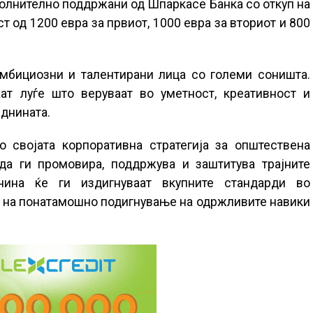
полнително поддржани од Шпаркасе Банка со откуп на
т од 1200 евра за првиот, 1000 евра за вториот и 800
амбициозни и талентирани лица со големи соништа.
ат луѓе што веруваат во уметност, креативност и
иднината.
 својата корпоративна стратегија за општествена
да ги промовира, поддржува и заштитува трајните
нина ќе ги издигнуваат вкупните стандарди во
ка на понатамошно подигнување на одржливите навики