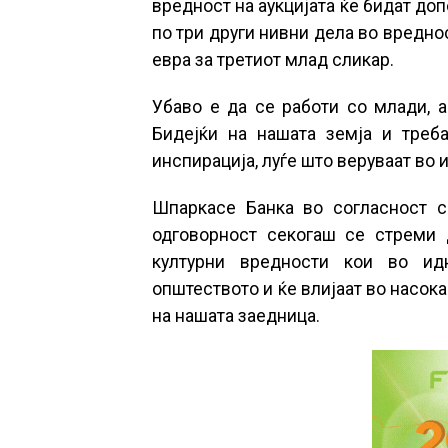
вредност на аукцијата ќе бидат до
по три други нивни дела во вреднос
евра за третиот млад сликар.
Убаво е да се работи со млади, 
Бидејќи на нашата земја и треба
инспирација, луѓе што веруваат во 
Шпаркасе Банка во согласност со
одговорност секогаш се стреми 
културни вредности кои во ид
општеството и ќе влијаат во насо
на нашата заедница.