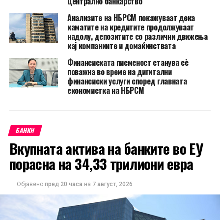
централно банкарство
Анализите на НБРСМ покажуваат дека
каматите на кредитите продолжуваат
надолу, депозитите со различни движења
кај компаниите и домаќинствата
Финансиската писменост станува сè
поважна во време на дигитални
финансиски услуги според главната
економистка на НБРСМ
БАНКИ
Вкупната актива на банките во ЕУ
порасна на 34,33 трилиони евра
Објавено
пред 20 часа
на
7 август, 2026