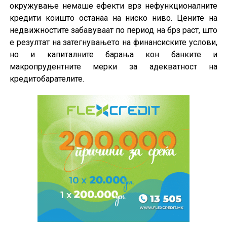
окружување немаше ефекти врз нефункционалните
кредити коишто останаа на ниско ниво. Цените на
недвижностите забавуваат по период на брз раст, што
е резултат на затегнувањето на финансиските услови,
но и капиталните барања кон банките и
макропрудентните мерки за адекватност на
кредитобарателите.