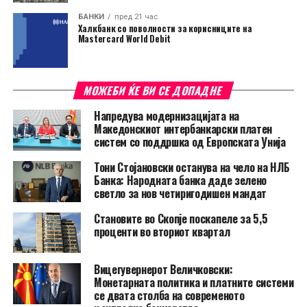
БАНКИ
пред 21 час
Халкбанк со поволности за корисниците на
Mastercard World Debit
МОЖЕБИ ЌЕ ВИ СЕ ДОПАДНЕ
Напредува модернизацијата на
Македонскиот интербанкарски платен
систем со поддршка од Европската Унија
Тони Стојановски останува на чело на НЛБ
Банка: Народната банка даде зелено
светло за нов четиригодишен мандат
Становите во Скопје поскапеле за 5,5
проценти во вториот квартал
Вицегувернерот Величковски:
Монетарната политика и платните системи
се двата столба на современото