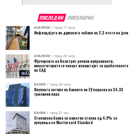
ПОСЛЕДНИ
ПОПУЛАРНИ
АНАЛИЗИ
пред 17 часа
Инфлацијата во државата забави на 2,3 отсто во јули
АНАЛИЗИ
пред 20 часа
Фјучерсите на Волстрит речиси непроменети,
инвеститорите го чекаат извештајот за вработеноста
во САД
БАНКИ
пред 20 часа
Вкупната актива на банките во ЕУ порасна на 34,33
трилиони евра
БАНКИ
пред 21 час
Стопанска банка со каматна стапка од 4,9% за
купувања со Mastercard Standard