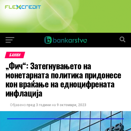
БАНКИ
„Фич“: Затегнувањето на
монетарната политика придонесе
кон враќање на едноцифрената
инфлација
Објавено
пред 3 години
на
9 октомври, 2023