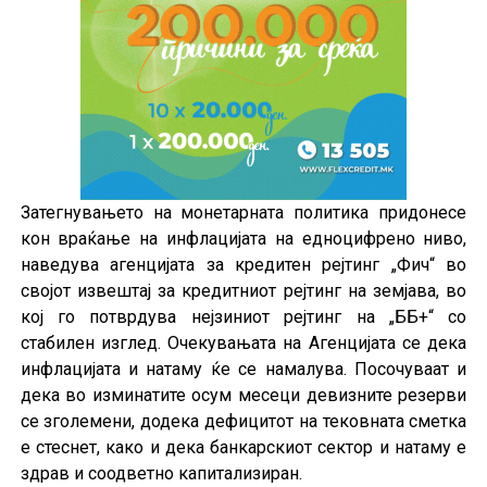
Затегнувањето на монетарната политика придонесе
кон враќање на инфлацијата на едноцифрено ниво,
наведува агенцијата за кредитен рејтинг „Фич“ во
својот извештај за кредитниот рејтинг на земјава, во
кој го потврдува нејзиниот рејтинг на „ББ+“ со
стабилен изглед. Очекувањата на Агенцијата се дека
инфлацијата и натаму ќе се намалува. Посочуваат и
дека во изминатите осум месеци девизните резерви
се зголемени, додека дефицитот на тековната сметка
е стеснет, како и дека банкарскиот сектор и натаму е
здрав и соодветно капитализиран.