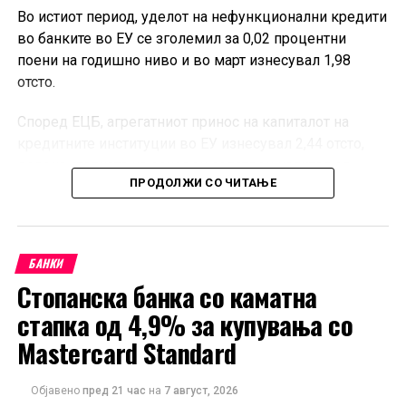
Во истиот период, уделот на нефункционални кредити
во банките во ЕУ се зголемил за 0,02 процентни
поени на годишно ниво и во март изнесувал 1,98
отсто.
Според ЕЦБ, агрегатниот принос на капиталот на
кредитните институции во ЕУ изнесувал 2,44 отсто,
додека стапката на основен сопствен капитал од
ПРОДОЛЖИ СО ЧИТАЊЕ
највисок квалитет, односно CET1, била 16,27 отсто.
Објавените квартални податоци опфаќаат 335
банкарски групации и 2.284 самостојни кредитни
БАНКИ
институции, како и подружници и филијали под
Стопанска банка со каматна
контрола на субјекти надвор од ЕУ кои работат на
европскиот пазар. Според ЕЦБ, податоците покриваат
стапка од 4,9% за купувања со
речиси 100 отсто од билансот на банкарскиот сектор
Mastercard Standard
во Европската Унија.
Објавено
пред 21 час
на
7 август, 2026
Базата содржи показатели за профитабилноста и