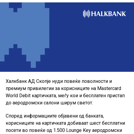
Понудата е наменета за корисниците кои сакаат да ги
користат можностите на кредитната картичка за
своите секојдневни и летни купувања, со промотивна
каматна стапка до крајот на годината.
Халкбанк АД Скопје нуди повеќе поволности и
премиум привилегии за корисниците на Mastercard
World Debit картичката, меѓу кои и бесплатен пристап
до аеродромски салони ширум светот.
Според информациите објавени од банката,
корисниците на картичката добиваат шест бесплатни
посети во повеќе од 1.500 Lounge Key аеродромски