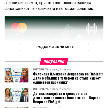
салони низ светот, при што поволноста важи за
сопственикот на картичката и неговиот сопатник.
ПРОДОЛЖИ СО ЧИТАЊЕ
ПОПУЛАРНО
ИНТЕРВЈУА
пред 2 месеци
Филомена Пљакоска Аспровска во FinSight:
Дали мобилниот телефон ќе стане нашиот
единствен паричник?
ИНТЕРВЈУА
пред 2 месеци
Дигитализацијата и довербата се
двигатели на новото банкарство – Беркан
Имери во FinSight