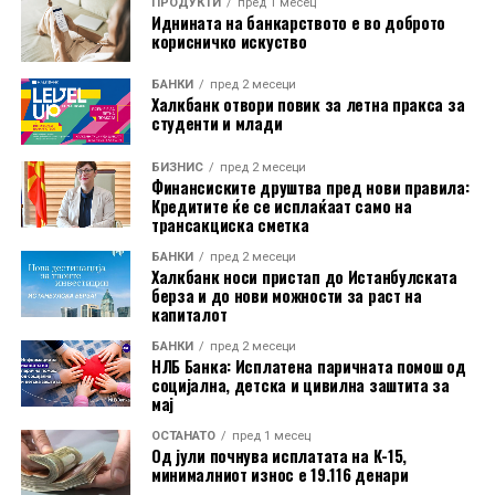
ПРОДУКТИ
пред 1 месец
Иднината на банкарството е во доброто
корисничко искуство
БАНКИ
пред 2 месеци
Халкбанк отвори повик за летна пракса за
студенти и млади
Во пакетот е вклучена и асистенција на пат за Европа
БИЗНИС
пред 2 месеци
преку Халк Осигурување.
Финансиските друштва пред нови правила:
Кредитите ќе се исплаќаат само на
трансакциска сметка
Дополнително, корисниците имаат бесплатно
БАНКИ
пред 2 месеци
електронско и мобилно банкарство, бесплатно СМС
Халкбанк носи пристап до Истанбулската
информирање, како и можност за повлекување
берза и до нови можности за раст на
капиталот
готовина без надомест од сите банкомати во земјата.
БАНКИ
пред 2 месеци
Со овие поволности, Mastercard World Debit е
НЛБ Банка: Исплатена паричната помош од
социјална, детска и цивилна заштита за
насочена кон корисници кои бараат дополнителни
мај
услуги при патување, но и поедноставно секојдневно
ОСТАНАТО
пред 1 месец
банкарско работење.
Од јули почнува исплатата на К-15,
минималниот износ е 19.116 денари