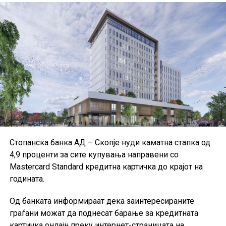
ефикасноста на банките, структурата на билансите,
ликвидноста и финансирањето, квалитетот на
активата, капиталната адекватност и солвентноста.
ЕЦБ посочува дека повеќето институции ги
применуваат Меѓународните стандарди за
финансиско известување и техничките стандарди на
Европската банкарска управа, иако дел од малите и
средните институции користат национални
сметководствени стандарди.
Поради недостапност на податоците за Данска за
Стопанска банка АД – Скопје нуди каматна стапка од
првиот квартал од 2026 година, при пресметката на
4,9 проценти за сите купувања направени со
агрегатните податоци за ЕУ биле користени
Mastercard Standard кредитна картичка до крајот на
податоците од четвртиот квартал од 2025 година, а кај
годината.
одредени показатели и податоци од првиот квартал
од 2025 година.
Од банката информираат дека заинтересираните
граѓани можат да поднесат барање за кредитната
картичка онлајн преку интернет-страницата на