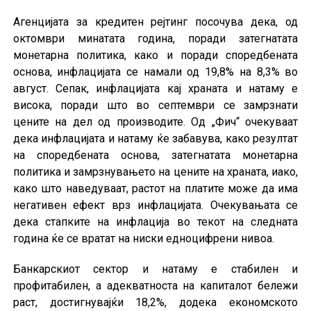
Агенцијата за кредитен рејтинг посочува дека, од
октомври минатата година, поради затегнатата
монетарна политика, како и поради споредбената
основа, инфлацијата се намали од 19,8% на 8,3% во
август. Сепак, инфлацијата кај храната и натаму е
висока, поради што во септември се замрзнати
цените на дел од производите. Од „Фич“ очекуваат
дека инфлацијата и натаму ќе забавува, како резултат
на споредбената основа, затегнатата монетарна
политика и замрзнувањето на цените на храната, иако,
како што наведуваат, растот на платите може да има
негативен ефект врз инфлацијата. Очекувањата се
дека стапките на инфлација во текот на следната
година ќе се вратат на ниски едноцифрени нивоа.
Банкарскиот сектор и натаму е стабилен и
профитабилен, а адекватноста на капиталот бележи
раст, достигнувајќи 18,2%, додека економското