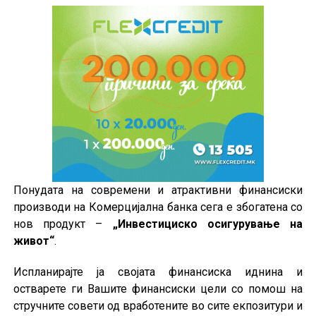
Понудата на современи и атрактивни финансиски
производи на Комерцијална банка сега е збогатена со
нов продукт –
„Инвестициско осигурување на
живот“
.
Испланирајте ја својата финансиска иднина и
остварете ги Вашите финансиски цели со помош на
стручните совети од вработените во сите екпозитури и