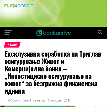
БАНКИ
Ексклузивна соработка на Триглав
осигурување Живот и
Комерцијална банка –
„Инвестициско осигурување на
живот“ за безгрижна финансиска
иднина
Објавено
пред 3 години
на
13 ноември, 2023