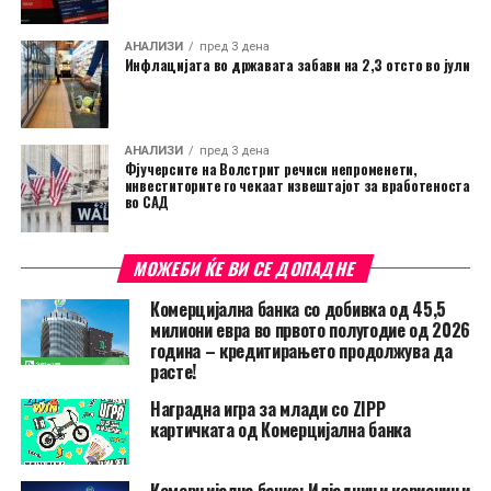
АНАЛИЗИ
пред 3 дена
Инфлацијата во државата забави на 2,3 отсто во јули
АНАЛИЗИ
пред 3 дена
Фјучерсите на Волстрит речиси непроменети,
инвеститорите го чекаат извештајот за вработеноста
во САД
МОЖЕБИ ЌЕ ВИ СЕ ДОПАДНЕ
Комерцијална банка со добивка од 45,5
милиони евра во првото полугодие од 2026
година – кредитирањето продолжува да
расте!
Наградна игра за млади со ZIPP
картичката од Комерцијална банка
Комерцијална банка: Илјадници корисници