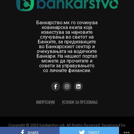
Банкарство.мк го сочинува
новинарска екипа која
известува за најновите
случувања во светот на
Банките, за предизвиците
во Банкарскиот сектор и
очекувањата на водечките
Банкари. На нашиот портал
можете да прочитате и
совети за управувањето
со личните финансии.
ИМПРЕСИУМ
УСЛОВИ ЗА ПРЕЗЕМАЊЕ
Copyright © 2023 bankarstvo.mk. All Rights Reserved. Developed by
Digital Orange
SHARE
TWEET