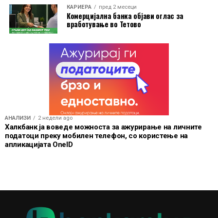
услуги при патување, но и поедноставно секојдневно
КАРИЕРА
пред 2 месеци
Комерцијална банка објави оглас за
банкарско работење.
вработување во Тетово
АНАЛИЗИ
2 недели ago
Халкбанк ја воведе можноста за ажурирање на личните
податоци преку мобилен телефон, со користење на
апликацијата OneID