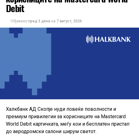
Debit
Објавено
пред 3 дена
на
7 август, 2026
Понудата е наменета за корисниците кои сакаат да ги
користат можностите на кредитната картичка за
своите секојдневни и летни купувања, со промотивна
каматна стапка до крајот на годината.
Халкбанк АД Скопје нуди повеќе поволности и
премиум привилегии за корисниците на Mastercard
World Debit картичката, меѓу кои и бесплатен пристап
до аеродромски салони ширум светот.