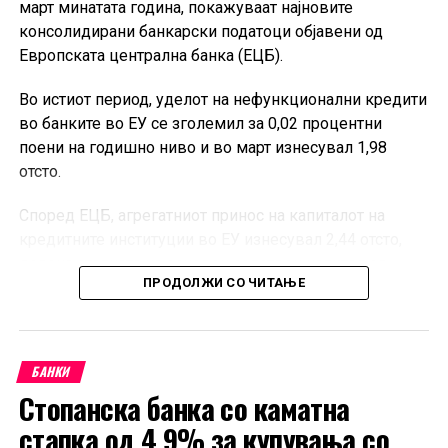
март минатата година, покажуваат најновите
консолидирани банкарски податоци објавени од
Европската централна банка (ЕЦБ).
Во истиот период, уделот на нефункционални кредити
во банките во ЕУ се зголемил за 0,02 процентни
поени на годишно ниво и во март изнесувал 1,98
отсто.
Според ЕЦБ, агрегатниот принос на капиталот на
кредитните институции во ЕУ изнесувал 2,44 отсто,
додека стапката на основен сопствен капитал од
ПРОДОЛЖИ СО ЧИТАЊЕ
највисок квалитет, односно CET1, била 16,27 отсто.
Објавените квартални податоци опфаќаат 335
банкарски групации и 2.284 самостојни кредитни
БАНКИ
институции, како и подружници и филијали под
Стопанска банка со каматна
контрола на субјекти надвор од ЕУ кои работат на
европскиот пазар. Според ЕЦБ, податоците покриваат
стапка од 4,9% за купувања со