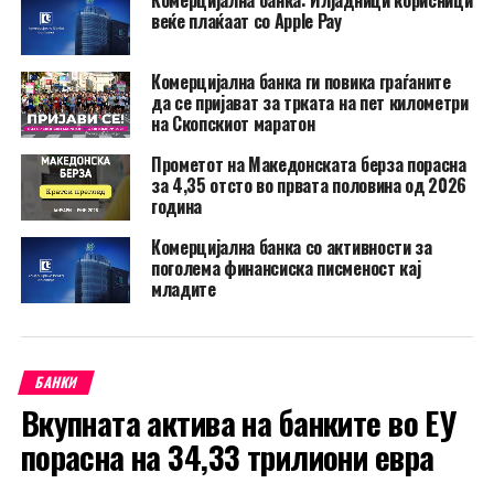
веќе плаќаат со Apple Pay
Комерцијална банка ги повика граѓаните
да се пријават за трката на пет километри
на Скопскиот маратон
Прометот на Македонската берза порасна
за 4,35 отсто во првата половина од 2026
година
Комерцијална банка со активности за
поголема финансиска писменост кај
младите
БАНКИ
Вкупната актива на банките во ЕУ
порасна на 34,33 трилиони евра