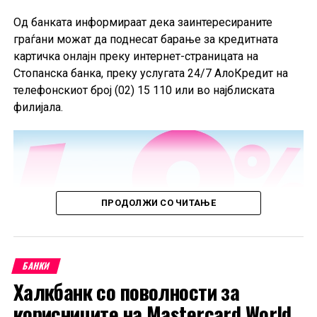
од 2025 година.
Од банката информираат дека заинтересираните
граѓани можат да поднесат барање за кредитната
картичка онлајн преку интернет-страницата на
Стопанска банка, преку услугата 24/7 АлоКредит на
телефонскиот број (02) 15 110 или во најблиската
филијала.
ПРОДОЛЖИ СО ЧИТАЊЕ
БАНКИ
Халкбанк со поволности за
корисниците на Mastercard World