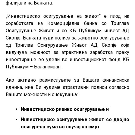
филијали на Банката.
„Инвестициско осигурување на живот“ е плод на
соработката на Комерцијална банка со Триглав
Осигурување Живот и со КБ Публикум инвест АД
Скопје. Банката нуди полиса за животно осигурување
од Триглав Осигурување Живот АД Скопје која
вклучува можност за атрактивна заработка преку
инвестирање во удели во инвестицискиот фонд КБ
Публикум – Балансиран.
Ако активно размислувате за Вашата финансиска
иднина, ние Ви нудиме атрактивни полиси согласно
Вашите можности и очекувања:
Инвестициско ризико осигурување и
Инвестициско осигурување живот со двојно
осигурена сума во случај на смрт