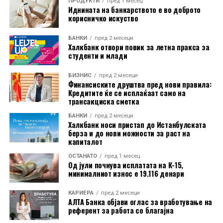
ПРОДУКТИ
пред 1 месец
Иднината на банкарството е во доброто
корисничко искуство
БАНКИ
пред 2 месеци
Халкбанк отвори повик за летна пракса за
студенти и млади
БИЗНИС
пред 2 месеци
Финансиските друштва пред нови правила:
Кредитите ќе се исплаќаат само на
трансакциска сметка
Во пакетот е вклучена и асистенција на пат за Европа
БАНКИ
пред 2 месеци
преку Халк Осигурување.
Халкбанк носи пристап до Истанбулската
берза и до нови можности за раст на
капиталот
Дополнително, корисниците имаат бесплатно
ОСТАНАТО
пред 1 месец
електронско и мобилно банкарство, бесплатно СМС
Од јули почнува исплатата на К-15,
информирање, како и можност за повлекување
минималниот износ е 19.116 денари
готовина без надомест од сите банкомати во земјата.
КАРИЕРА
пред 2 месеци
АЛТА Банка објави оглас за вработување на
Со овие поволности, Mastercard World Debit е
референт за работа со благајна
насочена кон корисници кои бараат дополнителни