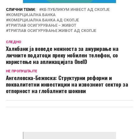
СЛИЧНИ ТЕМИ:
КБ ПУБЛИКУМ ИНВЕСТ АД СКОПЈЕ
КОМЕРЦИЈАЛНА БАНКА
КОМЕРЦИЈАЛНА БАНКА АД СКОПЈЕ
ТРИГЛАВ ОСИГУРУВАЊЕ – ЖИВОТ
ТРИГЛАВ ОСИГУРУВАЊЕ ЖИВОТ АД СКОПЈЕ
СЛЕДНО
Халкбанк ја воведе можноста за ажурирање на
личните податоци преку мобилен телефон, со
користење на апликацијата OneID
НЕ ПРОПУШТАЈТЕ
Ангеловска-Бежоска: Структурни реформи и
поквалитетни инвестиции на извозниот сектор за
отпорност на глобалните шокови