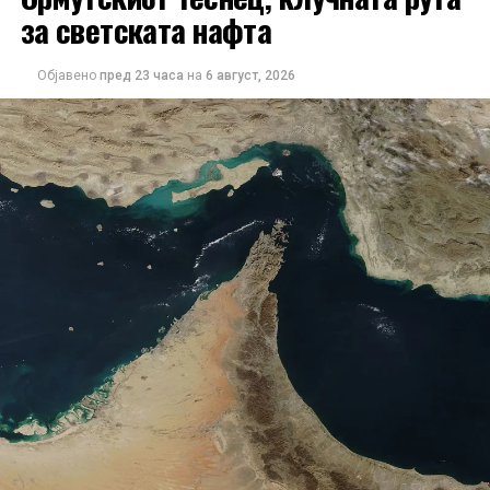
патничките автомобили.
за светската нафта
Најзначајни трговски партнери на Северна Македонија
Објавено
пред 23 часа
на
6 август, 2026
во првото полугодие биле Германија, Велика
Британија и Кина.