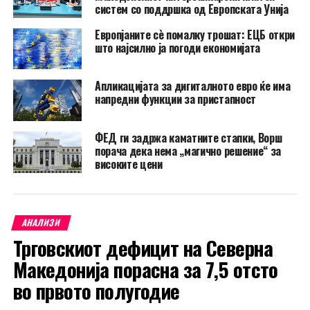
систем со поддршка од Европската Унија
Европјаните сè помалку трошат: ЕЦБ откри
што најсилно ја погоди економијата
Апликацијата за дигиталното евро ќе има
напредни функции за пристапност
ФЕД ги задржа каматните стапки, Ворш
порача дека нема „магично решение“ за
високите цени
АНАЛИЗИ
Трговскиот дефицит на Северна
Македонија порасна за 7,5 отсто
во првото полугодие