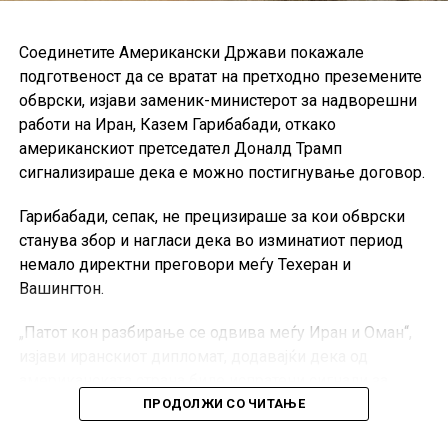
Соединетите Американски Држави покажале
подготвеност да се вратат на претходно преземените
обврски, изјави заменик-министерот за надворешни
работи на Иран, Казем Гарибабади, откако
американскиот претседател Доналд Трамп
сигнализираше дека е можно постигнување договор.
Гарибабади, сепак, не прецизираше за кои обврски
станува збор и нагласи дека во изминатиот период
немало директни преговори меѓу Техеран и
Вашингтон.
„Патот кон разбирање се одвива меѓу Иран и Оман“,
изјави иранскиот дипломат, додавајќи дека од
американската страна биле испратени сигнали за
враќање кон претходните договори.
ПРОДОЛЖИ СО ЧИТАЊЕ