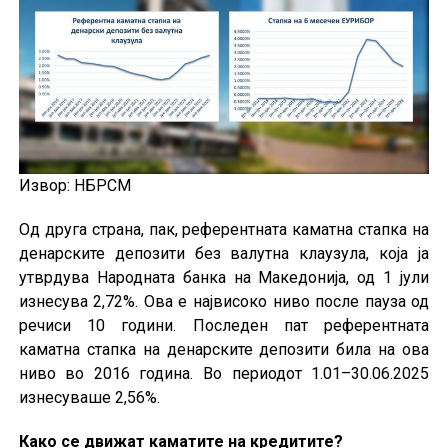
Извор: НБРСМ
Од друга страна, пак, референтната каматна стапка на
денарските депозити без валутна клаузула, која ја
утврдува Народната банка на Македонија, од 1 јули
изнесува 2,72%. Ова е највисоко ниво после пауза од
речиси 10 години. Последен пат референтната
каматна стапка на денарските депозити била на ова
ниво во 2016 година. Во периодот 1.01–30.06.2025
изнесуваше 2,56%.
Како се движат каматите на кредитите?