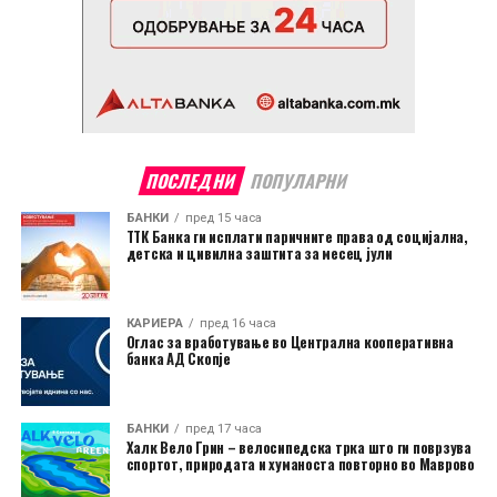
ПОСЛЕДНИ
ПОПУЛАРНИ
БАНКИ
пред 15 часа
ТТК Банка ги исплати паричните права од социјална,
детска и цивилна заштита за месец јули
КАРИЕРА
пред 16 часа
Оглас за вработување во Централна кооперативна
банка АД Скопје
БАНКИ
пред 17 часа
Халк Вело Грин – велосипедска трка што ги поврзува
спортот, природата и хуманоста повторно во Маврово