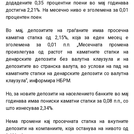
додадените 0,35 процентни поени во мај годинава
достигна 2,21%. На месечно ниво е зголемена за 0,01
процентен поен.
Во мај, депозитите на граѓаните имаа просечна
каматна стапка од 2,15%, која за еден месец е
зголемена за 0,01 п.п. „Месечната промена
произлегува од растот на каматните стапки на
денарските депозити без валутна клаузула и на
депозитите во странска валута, во услови на пад на
каматните стапки на денарските депозити со валутна
клаузула“, информира НБРМ.
Но, за новите депозити на населението банките во мај
годинава имаа пониски каматни стапки за 0,08 п.п., со
што изнесуваа 2,34%.
Нема промени кај просечната стапка на вкупните
депозити на компаниите, која останува на нивото од