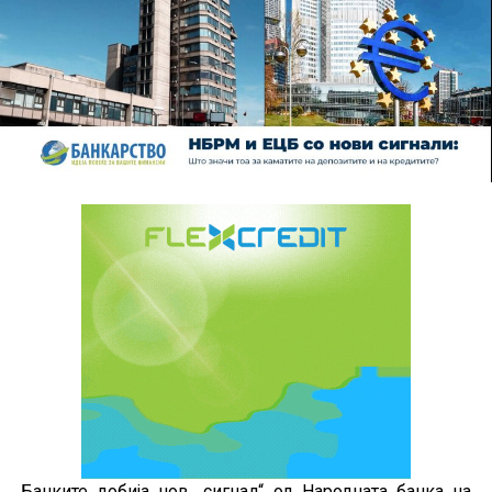
Банките добија нов „сигнал“ од Народната банка на