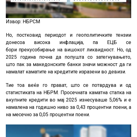
Извор: НБРСМ
Но, постковид периодот и геополитичките тензии
донесоа висока инфлација, па ЕЦБ се
бори прекусобирање на вишокот ликвидност. Но, од
2025 година почна да попушта со затегнувањето,
што пак за македонските банки значи можност да ги
намалат каматите на кредитите изразени во девизи.
Тие тоа веќе го прават, што се потврдува и од
статистиката на НБРМ. Просечната каматна стапка на
вкупните кредити во мај 2025 изнесуваше 5,06% и е
намалена на годишно ниво за 0,43 процентни поени, а
на месечно за 0,05 процентни поени.