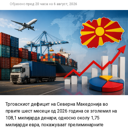
Објавено
пред 20 часа
на
6 август, 2026
Трговскиот дефицит на Северна Македонија во
првите шест месеци од 2026 година се зголемил на
108,1 милијарда денари, односно околу 1,75
милијарди евра, покажуваат прелиминарните