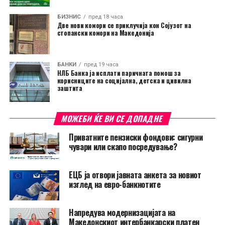
БИЗНИС
пред 18 часа
Две нови комори се приклучија кон Сојузот на
стопански комори на Македонија
БАНКИ
пред 19 часа
НЛБ Банка ја исплати паричната помош за
корисниците на социјална, детска и цивилна
заштита
МОЖЕБИ ЌЕ ВИ СЕ ДОПАДНЕ
Приватните пензиски фондови: сигурни
чувари или скапо посредување?
ЕЦБ ја отвори јавната анкета за новиот
изглед на евро-банкнотите
Напредува модернизацијата на
Македонскиот интербанкарски платен