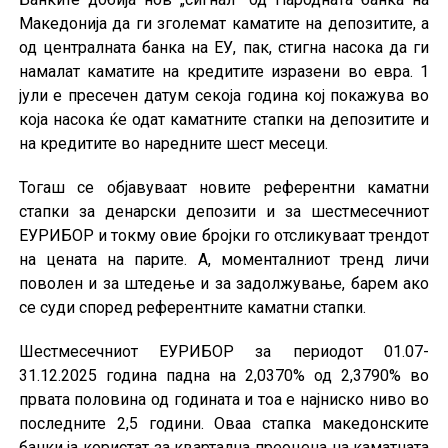
Македонија да ги зголемат каматите на депозитите, а
од централната банка на ЕУ, пак, стигна насока да ги
намалат каматите на кредитите изразени во евра. 1
јули е пресечен датум секоја година кој покажува во
која насока ќе одат каматните стапки на депозитите и
на кредитите во наредните шест месеци.
Тогаш се објавуваат новите референтни каматни
стапки за денарски депозити и за шестмесечниот
ЕУРИБОР и токму овие бројки го отсликуваат трендот
на цената на парите. А, моменталниот тренд личи
поволен и за штедење и за задолжување, барем ако
се суди според референтните каматни стапки.
Шестмесечниот ЕУРИБОР за периодот 01.07-
31.12.2025 година падна на 2,0370% од 2,3790% во
првата половина од годината и тоа е најниско ниво во
последните 2,5 години. Оваа стапка македонските
банки ја користат за квартална преоцена на каматната