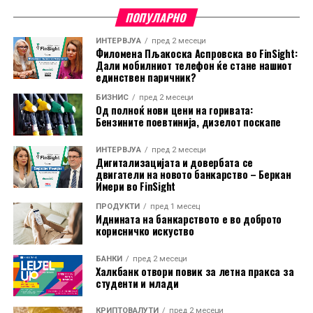
ПОПУЛАРНО
Технолошките акции во последните трговски сесии
се соочуваат со изразени осцилации, особено на
ИНТЕРВЈУА
пред 2 месеци
Филомена Пљакоска Аспровска во FinSight:
јужнокорејскиот пазар, каде што доминираат
Дали мобилниот телефон ќе стане нашиот
компаниите од полупроводничкиот сектор.
единствен паричник?
БИЗНИС
пред 2 месеци
Сепак, аналитичарите на J.P. Morgan оценуваат дека
Од полноќ нови цени на горивата:
падот на азиските технолошки акции не го нарушил
Бензините поевтинија, дизелот поскапе
инвестицискиот циклус поврзан со вештачката
ИНТЕРВЈУА
пред 2 месеци
интелигенција. Според банката, не постојат
Дигитализацијата и довербата се
фундаментални показатели што би укажале на
двигатели на новото банкарство – Беркан
Имери во FinSight
значително слабеење на секторот во следните шест
до 12 месеци.
ПРОДУКТИ
пред 1 месец
Иднината на банкарството е во доброто
корисничко искуство
S&P Global, исто така, оцени дека глобалниот
економски раст е поттикнат од инвестициите во
БАНКИ
пред 2 месеци
вештачка интелигенција и одбраната. Производството
Халкбанк отвори повик за летна пракса за
студенти и млади
на технолошка опрема во јули пораснало со најбрзо
темпо од мај 2021 година, додека технолошкиот
КРИПТОВАЛУТИ
пред 2 месеци