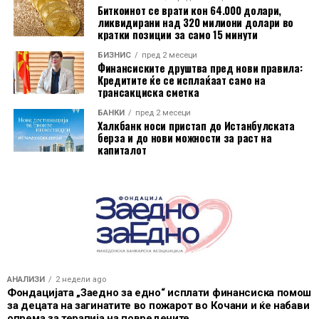
сектор го забележал најсилниот раст во последните
Биткоинот се врати кон 64.000 долари,
ликвидирани над 320 милиони долари во
десет месеци.
кратки позиции за само 15 минути
Извор:
CNBC
БИЗНИС
пред 2 месеци
Финансиските друштва пред нови правила:
Кредитите ќе се исплаќаат само на
трансакциска сметка
БАНКИ
пред 2 месеци
Халкбанк носи пристап до Истанбулската
берза и до нови можности за раст на
капиталот
АНАЛИЗИ
2 недели ago
Фондацијата „Заедно за едно“ исплати финансиска помош
за децата на загинатите во пожарот во Кочани и ќе набави
опрема за терапија на повредените