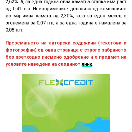
2,62%. А, за една година оваа каматна стапка има раст
од 0,41 п.п. Новопримените депозити од компаниите
во мај имаа камата од 2,30%, која за еден месец е
зголемена за 0,07 п.п, а за една година е намалена за
0,08 п.п.
Преземањето на авторски содржини (текстови и
фотографии) од оваа страница е строго забрането
без претходно писмено одобрение и е предмет на
условите наведени на следниот
линк
.