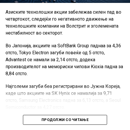
Азиските технолошки акции забележаа силен пад во
четвртокот, следејќи го негативното движење на
технолошките компании на Волстрит и зголемената
нестабилност во секторот.
Во Јапонија, акциите на SoftBank Group паднаа за 4,36
отсто, Tokyo Electron загуби повеќе од 5 отсто,
Advantest се намали за 2,14 отсто, додека
производителот на мемориски чипови Kioxia падна за
8,84 отсто.
Најголеми загуби беа регистрирани во Јужна Кореја,
каде што акциите на SK Hynix се намалија за 9,71
отсто, Samsung Electronics падна за 6,13 отсто, а Seoul
Semiconductor за 4,27 отсто.
Тајвански TSMC, најголемиот светски производител на
ПРОДОЛЖИ СО ЧИТАЊЕ
чипови по нарачка, забележа пад од 1,46 отсто.