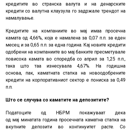
кредитите во странска валута и на денарските
кредити со валутна клаузула го задржале трендот на
намалување.
Кредитите на компаниите во мај имаа просечна
камата од 4,66%, која е намалена за 0,07 п.п. за еден
месец и за 0,65 п.п. за една година. Кај новите кредити
одобрени на компаниите во мај банките пресметувале
повисока камата во споредба со април за 1,25 п.п.,
така што таа изнесувала 4,67%. На годишна
основа, пак, каматната стапка на новоодобрените
кредити на корпоративниот сектор е пониска за 0,49
п.п.
Што се случува со каматите на депозитите?
Податоците од НБРМ покажуваат дека
од мај минатата година просечната каматна стапка на
вкупните депозити во континуитет расте. Со