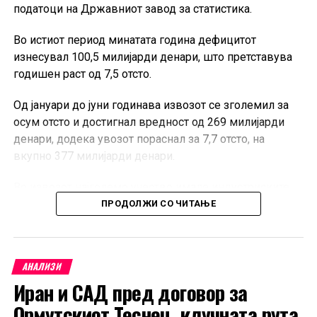
податоци на Државниот завод за статистика.
Во истиот период минатата година дефицитот
изнесувал 100,5 милијарди денари, што претставува
годишен раст од 7,5 отсто.
Од јануари до јуни годинава извозот се зголемил за
осум отсто и достигнал вредност од 269 милијарди
денари, додека увозот пораснал за 7,7 отсто, на
вкупно 377 милијарди денари.
Во извозот најголемо учество имале индустриските
производи со повисока вредност, меѓу кои
ПРОДОЛЖИ СО ЧИТАЊЕ
катализатори со благородни метали, сетови на
проводници за возила и специјализирани делови за
седишта.
АНАЛИЗИ
Иран и САД пред договор за
Најзастапени во увозот биле необработените метали
од платинската група, преработените нафтени масла и
Ормутскиот Теснец, клучната рута