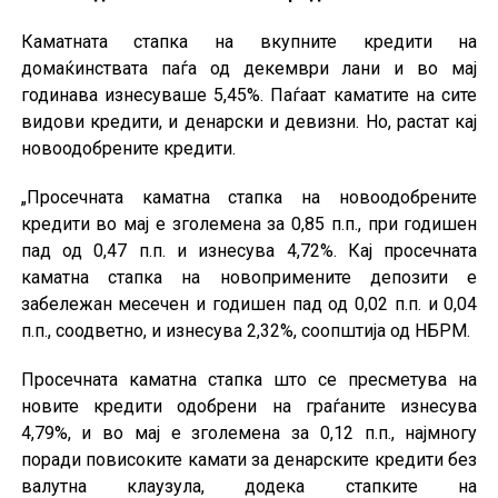
Каматната стапка на вкупните кредити на
домаќинствата паѓа од декември лани и во мај
годинава изнесуваше 5,45%. Паѓаат каматите на сите
видови кредити, и денарски и девизни. Но, растат кај
новоодобрените кредити.
„Просечната каматна стапка на новоодобрените
кредити во мај е зголемена за 0,85 п.п., при годишен
пад од 0,47 п.п. и изнесува 4,72%. Кај просечната
каматна стапка на новопримените депозити е
забележан месечен и годишен пад од 0,02 п.п. и 0,04
п.п., соодветно, и изнесува 2,32%, соопштија од НБРМ.
Просечната каматна стапка што се пресметува на
новите кредити одобрени на граѓаните изнесува
4,79%, и во мај е зголемена за 0,12 п.п., најмногу
поради повисоките камати за денарските кредити без
валутна клаузула, додека стапките на