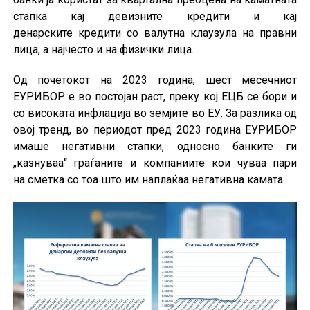
стапка кај девизните кредити и кај
денарските кредити со валутна клаузула на правни
лица, а најчесто и на физички лица.
Од почетокот на 2023 година, шест месечниот
ЕУРИБОР е во постојан раст, преку кој ЕЦБ се бори и
со високата инфлација во земјите во ЕУ. За разлика од
овој тренд, во периодот пред 2023 година ЕУРИБОР
имаше негативни стапки, односно банките ги
„казнуваа“ граѓаните и компаниите кои чуваа пари
на сметка со тоа што им наплаќаа негативна камата.