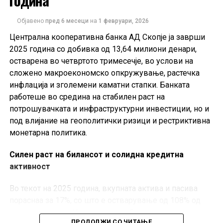
година
Објавено
пред 6 месеци
на
1 февруари, 2026
Централна кооперативна банка АД Скопје ја заврши
2025 година со добивка од 13,64 милиони денари,
остварена во четвртото тримесечје, во услови на
сложено макроекономско опкружување, растечка
инфлација и зголемени каматни стапки. Банката
работеше во средина на стабилен раст на
потрошувачката и инфраструктурни инвестиции, но и
Од НЛБ Фондови нагласуваат дека прашалникот има
под влијание на геополитички ризици и рестриктивна
исклучиво информативна намена и не претставува
монетарна политика.
инвестициски совет. Како што посочуваат, одлуките
за вложување треба да се носат по внимателно
Силен раст на билансот и солидна кредитна
разгледување на ризиците и карактеристиките на
активност
фондовите.
Во текот на 2025 година, вкупната актива и пасива
пораснаа за 17%, со што е остварување од 108% од
деловниот план. Кредитите и побарувањата од
ПРОДОЛЖИ СО ЧИТАЊЕ