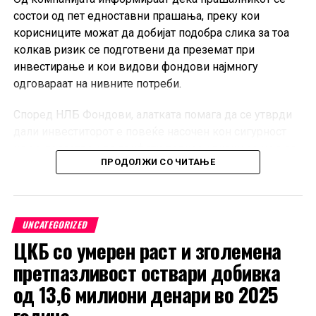
состои од пет едноставни прашања, преку кои
корисниците можат да добијат подобра слика за тоа
колкав ризик се подготвени да преземат при
инвестирање и кои видови фондови најмногу
одговараат на нивните потреби.
Според НЛБ Фондови, алатката помага да се утврди
дали инвеститорот е повеќе насочен кон сигурност
или е подготвен да прифати повисок ризик со цел да
ПРОДОЛЖИ СО ЧИТАЊЕ
оствари потенцијално поголем принос. Дополнително,
корисниците добиваат насоки за тоа дали за нив се
посоодветни акциски, комбинирани, обврзнички или
парични фондови.
UNCATEGORIZED
ЦКБ со умерен раст и зголемена
По завршувањето на прашалникот, достапен е и
персонализиран PDF извештај со препорачан
претпазливост оствари добивка
инвестициски сооднос.
од 13,6 милиони денари во 2025