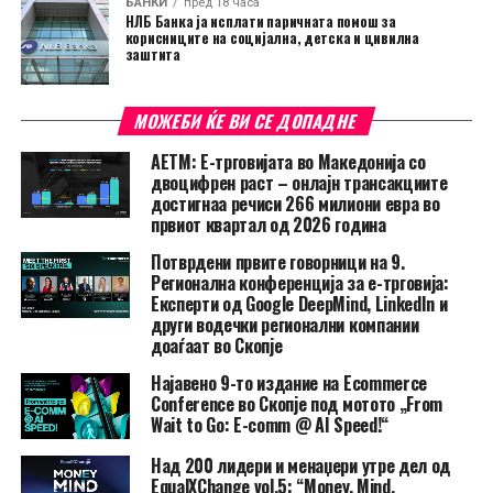
БАНКИ
пред 18 часа
НЛБ Банка ја исплати паричната помош за
корисниците на социјална, детска и цивилна
заштита
МОЖЕБИ ЌЕ ВИ СЕ ДОПАДНЕ
АЕТМ: Е-трговијата во Македонија со
двоцифрен раст – онлајн трансакциите
достигнаа речиси 266 милиони евра во
првиот квартал од 2026 година
Потврдени првите говорници на 9.
Регионална конференција за е-трговија:
Експерти од Google DeepMind, LinkedIn и
други водечки регионални компании
доаѓаат во Скопје
Најавено 9-то издание на Ecommerce
Conference во Скопје под мотото „From
Wait to Go: E-comm @ AI Speed!“
Над 200 лидери и менаџери утре дел од
EqualXChange vol.5: “Money. Mind.