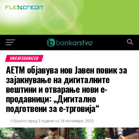
UNCATEGORIZED
АЕТМ објавува нов Jавен повик за
зајакнување на дигиталните
вештини и отварање нови е-
продавници: „Дигитално
подготвени за е-трговија“
Објавено
пред 3 години
на
18 октомври, 2023