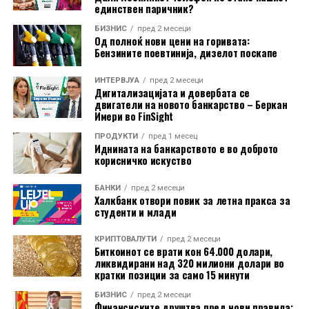
резултат.
единствен паричник?
БИЗНИС
пред 2 месеци
Без дивиденда и фокус на стабилност
„Флексибилноста и зголемената достапност на
Од полноќ нови цени на горивата:
Бензините поевтинија, дизелот поскапе
нашите производи и услуги се императив за новите
ЦКБ во 2025 година не исплати дивиденда,
функционалности кои ги развиваме и планираме за
задржувајќи конзервативна политика на капитал и
ИНТЕРВЈУА
пред 2 месеци
претстојниот период“
– истакнуваат од Стопанска
Дигитализацијата и довербата се
ликвидност. Во делот на задолжувањата, Банката
двигатели на новото банкарство – Беркан
банка АД – Скопје.
користела кредитна линија од Развојната банка на СМ
Имери во FinSight
во износ од 27,5 милиони денари.
Повеќе информации за сервисот можете да најдете
ПРОДУКТИ
пред 1 месец
Иднината на банкарството е во доброто
на следниот
линк
. Банката подготви и
видео
корисничко искуство
Очекувања: претпазлив оптимизам и фокус на
упатство
за користење на оваа нова услуга.
квалитет
БАНКИ
пред 2 месеци
Халкбанк отвори повик за летна пракса за
За наредниот период, ЦКБ очекува постепена
студенти и млади
стабилизација на макроекономските услови и
внимателно олеснување на монетарната политика.
КРИПТОВАЛУТИ
пред 2 месеци
Биткоинот се врати кон 64.000 долари,
Банката најавува задржување на високата
ликвидирани над 320 милиони долари во
претпазливост при кредитирањето, фокус на
кратки позиции за само 15 минути
квалитетот на портфолиото, модернизација на
БИЗНИС
пред 2 месеци
Финансиските друштва пред нови правила:
технолошката платформа и зајакнување на