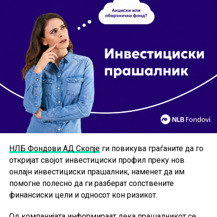
НЛБ Фондови АД Скопје
ги повикува граѓаните да го
откријат својот инвестициски профил преку нов
онлајн инвестициски прашалник, наменет да им
помогне полесно да ги разберат сопствените
финансиски цели и односот кон ризикот.
Од компанијата информираат дека прашалникот се