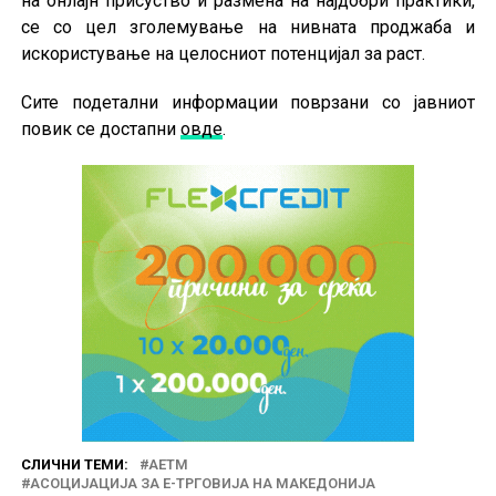
на онлајн присуство и размена на најдобри практики,
се со цел зголемување на нивната проджаба и
искористување на целосниот потенцијал за раст.
Сите подетални информации поврзани со јавниот
повик се достапни
овде
.
СЛИЧНИ ТЕМИ:
АЕТМ
АСОЦИЈАЦИЈА ЗА Е-ТРГОВИЈА НА МАКЕДОНИЈА