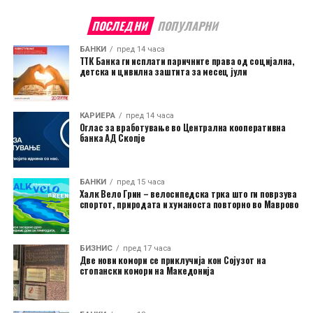
ПОСЛЕДНИ
ПОПУЛАРНИ
БАНКИ
пред 14 часа
ТТК Банка ги исплати паричните права од социјална,
детска и цивилна заштита за месец јули
КАРИЕРА
пред 14 часа
Оглас за вработување во Централна кооперативна
банка АД Скопје
БАНКИ
пред 15 часа
Халк Вело Грин – велосипедска трка што ги поврзува
спортот, природата и хуманоста повторно во Маврово
БИЗНИС
пред 17 часа
Две нови комори се приклучија кон Сојузот на
стопански комори на Македонија