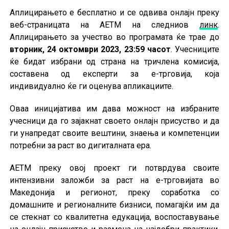
Аплицирањето е бесплатно и се одвива онлајн преку
веб-страницата на АЕТМ на следниов
линк
.
Аплицирањето за учество во програмата ќе трае до
вторник, 24 октомври 2023, 23:59 часот
. Учесниците
ќе бидат избрани од страна на тричлена комисија,
составена од експерти за е-трговија, која
индивидуално ќе ги оценува апликациите.
Оваа иницијатива им дава можност на избраните
учесници да го зајакнат своето онлајн присуство и да
ги унапредат своите вештини, знаења и компетенции
потребни за раст во дигиталната ера.
АЕТМ преку овој проект ги потврдува своите
интензивни заложби за раст на е-трговијата во
Македонија и регионот, преку соработка со
домашните и регионалните бизниси, помагајќи им да
се стекнат со квалитетна едукација, воспоставување