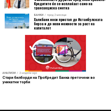
Кредитите ќе се исплаќаат само на
клиентското искуство.
трансакциска сметка
БАНКИ
пред 2 месеци
Халкбанк носи пристап до Истанбулската
берза и до нови можности за раст на
капиталот
АНАЛИЗИ
2 недели ago
Стари билборди на ПроКредит Банка преточени во
уникатни торби