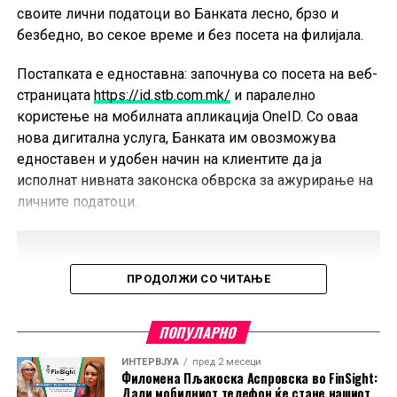
но остануваат 6% под планот, додека нето-приходите
своите лични податоци во Банката лесно, брзо и
од провизии се зголемени симболично за 1%.
безбедно, во секое време и без посета на филијала.
Трошоците за вработени се повисоки за 12%, во
линија со планираното, а останатите оперативни
Постапката е едноставна: започнува со посета на веб-
расходи се зголемени за 8%.
страницата
https://id.stb.com.mk/
и паралелно
користење на мобилната апликација OneID. Со оваа
Значителен раст е забележан кај расходите за
нова дигитална услуга, Банката им овозможува
амортизација (+69%), како резултат на примената на
едноставен и удобен начин на клиентите да ја
МСФИ 16, што влијаеше и врз растот на
исполнат нивната законска обврска за ажурирање на
недвижностите и опремата од 25% на годишно ниво.
личните податоци.
Зголемени резервации и судски ефект
Во текот на 2025 година, Банката издвои 10,67
ПРОДОЛЖИ СО ЧИТАЊЕ
милиони денари нето резервации за кредитен ризик,
што претставува зголемување од 5,21 милиони
ПОПУЛАРНО
денари во однос на претходната година.
Дополнително, еден судски спор имал материјално
ИНТЕРВЈУА
пред 2 месеци
Филомена Пљакоска Аспровска во FinSight:
значајно негативно влијание врз финансискиот
Дали мобилниот телефон ќе стане нашиот