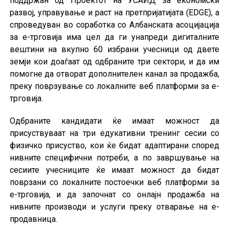
поддржан од Проектот на УСАИД за економски
развој, управување и раст на претпријатијата (EDGE), а
спроведуван во соработка со Албанската асоцијација
за е-трговија има цел да ги унапреди дигиталните
вештини на вкупно 60 избрани учесници од двете
земји кои доаѓаат од одбраните три сектори, и да им
помогне да отворат дополнителен канал за продажба,
преку поврзување со локалните веб платформи за е-
трговија.
Одбраните кандидати ќе имаат можност да
присуствуваат на три едукативни тренинг сесии со
физичко присуство, кои ќе бидат адаптирани според
нивните специфични потреби, а по завршување на
сесиите учесниците ќе имаат можност да бидат
поврзани со локалните постоечки веб платформи за
е-трговија, и да започнат со онлајн продажба на
нивните производи и услуги преку отварање на е-
продавница.