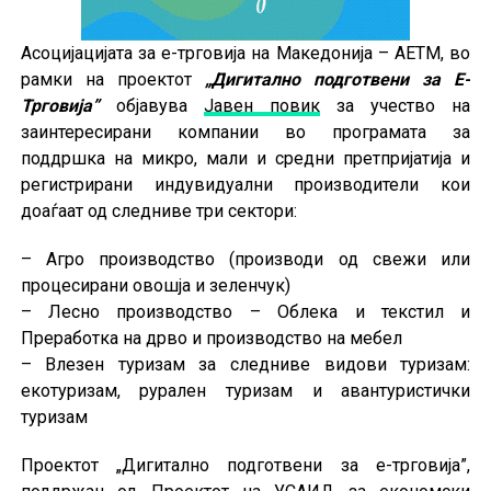
Асоцијацијата за е-трговија на Македонија – AETM, во
рамки на проектот
„Дигитално подготвени за Е-
Трговија”
објавува
Јавен повик
за учество на
заинтересирани компании во програмата за
поддршка на микро, мали и средни претпријатија и
регистрирани индувидуални производители кои
доаѓаат од следниве три сектори:
– Агро производство (производи од свежи или
процесирани овошја и зеленчук)
– Лесно производство – Облека и текстил и
Преработка на дрво и производство на мебел
– Влезен туризам за следниве видови туризам:
екотуризам, рурален туризам и авантуристички
туризам
Проектот „Дигитално подготвени за е-трговија”,