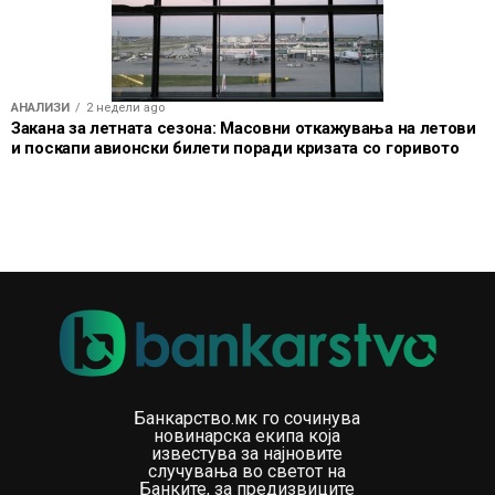
АНАЛИЗИ
2 недели ago
Закана за летната сезона: Масовни откажувања на летови
и поскапи авионски билети поради кризата со горивото
Банкарство.мк го сочинува
новинарска екипа која
известува за најновите
случувања во светот на
Банките, за предизвиците