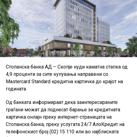
ЕЦБ посочува дека повеќето институции ги
применуваат Меѓународните стандарди за
финансиско известување и техничките стандарди на
Европската банкарска управа, иако дел од малите и
средните институции користат национални
сметководствени стандарди.
Поради недостапност на податоците за Данска за
Стопанска банка АД – Скопје нуди каматна стапка од
првиот квартал од 2026 година, при пресметката на
4,9 проценти за сите купувања направени со
агрегатните податоци за ЕУ биле користени
Mastercard Standard кредитна картичка до крајот на
податоците од четвртиот квартал од 2025 година, а кај
годината.
одредени показатели и податоци од првиот квартал
од 2025 година.
Од банката информираат дека заинтересираните
граѓани можат да поднесат барање за кредитната
картичка онлајн преку интернет-страницата на
Стопанска банка, преку услугата 24/7 АлоКредит на
телефонскиот број (02) 15 110 или во најблиската