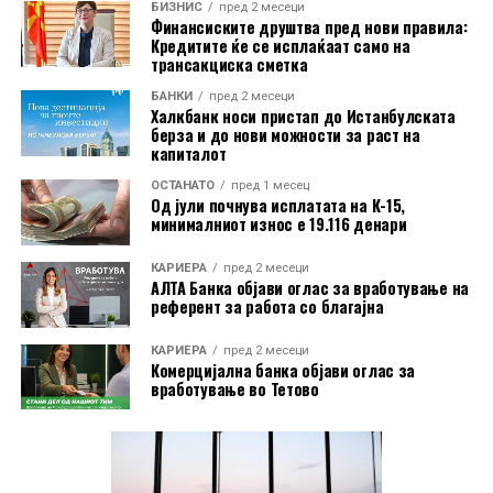
БИЗНИС
пред 2 месеци
Финансиските друштва пред нови правила:
Кредитите ќе се исплаќаат само на
трансакциска сметка
Во пакетот е вклучена и асистенција на пат за Европа
БАНКИ
пред 2 месеци
преку Халк Осигурување.
Халкбанк носи пристап до Истанбулската
берза и до нови можности за раст на
капиталот
Дополнително, корисниците имаат бесплатно
ОСТАНАТО
пред 1 месец
електронско и мобилно банкарство, бесплатно СМС
Од јули почнува исплатата на К-15,
информирање, како и можност за повлекување
минималниот износ е 19.116 денари
готовина без надомест од сите банкомати во земјата.
КАРИЕРА
пред 2 месеци
АЛТА Банка објави оглас за вработување на
Со овие поволности, Mastercard World Debit е
референт за работа со благајна
насочена кон корисници кои бараат дополнителни
услуги при патување, но и поедноставно секојдневно
КАРИЕРА
пред 2 месеци
Комерцијална банка објави оглас за
банкарско работење.
вработување во Тетово