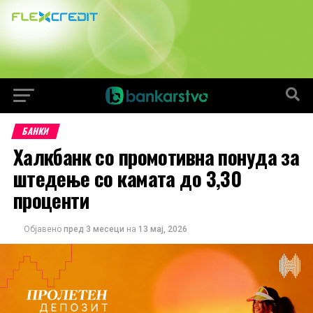
БАНКИ
Халкбанк со промотивна понуда за
штедење со камата до 3,30
проценти
Објавено
пред 3 месеци
на
13 мај, 2026