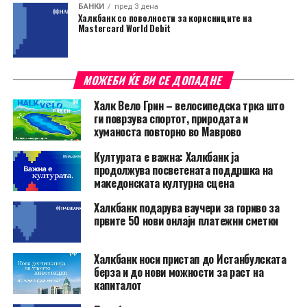
БАНКИ
пред 3 дена
Халкбанк со поволности за корисниците на
Mastercard World Debit
МОЖЕБИ ЌЕ ВИ СЕ ДОПАДНЕ
Халк Вело Грин – велосипедска трка што
ги поврзува спортот, природата и
хуманоста повторно во Маврово
Културата е важна: Халкбанк ја
продолжува посветената поддршка на
македонската културна сцена
Халкбанк подарува ваучери за гориво за
првите 50 нови онлајн платежни сметки
Халкбанк носи пристап до Истанбулската
берза и до нови можности за раст на
капиталот