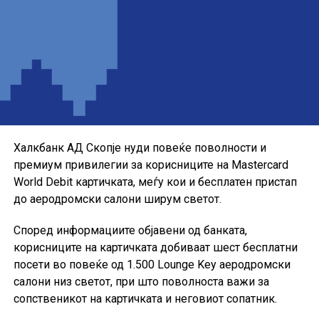
Понудата е наменета за корисниците кои сакаат да ги
користат можностите на кредитната картичка за
своите секојдневни и летни купувања, со промотивна
каматна стапка до крајот на годината.
Халкбанк АД Скопје нуди повеќе поволности и
премиум привилегии за корисниците на Mastercard
World Debit картичката, меѓу кои и бесплатен пристап
до аеродромски салони ширум светот.
Според информациите објавени од банката,
корисниците на картичката добиваат шест бесплатни
посети во повеќе од 1.500 Lounge Key аеродромски
салони низ светот, при што поволноста важи за
сопственикот на картичката и неговиот сопатник.