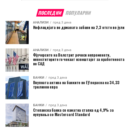
ПОСЛЕДНИ
ПОПУЛАРНИ
АНАЛИЗИ
пред 3 дена
Инфлацијата во државата забави на 2,3 отсто во јули
АНАЛИЗИ
пред 3 дена
Фјучерсите на Волстрит речиси непроменети,
инвеститорите го чекаат извештајот за вработеноста
во САД
БАНКИ
пред 3 дена
Вкупната актива на банките во ЕУ порасна на 34,33
трилиони евра
БАНКИ
пред 3 дена
Стопанска банка со каматна стапка од 4,9% за
купувања со Mastercard Standard