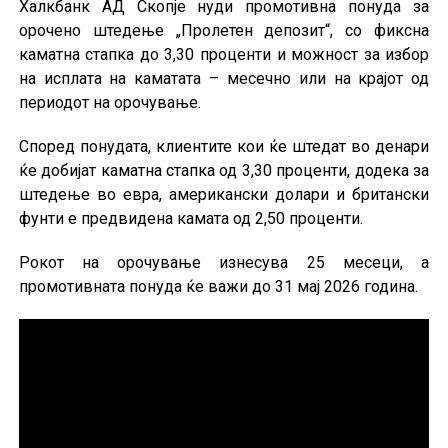
Халкбанк АД Скопје нуди промотивна понуда за
орочено штедење „Пролетен депозит“, со фиксна
каматна стапка до 3,30 проценти и можност за избор
на исплата на каматата – месечно или на крајот од
периодот на орочување.
Според понудата, клиентите кои ќе штедат во денари
ќе добијат каматна стапка од 3,30 проценти, додека за
штедење во евра, американски долари и британски
фунти е предвидена камата од 2,50 проценти.
Рокот на орочување изнесува 25 месеци, а
промотивната понуда ќе важи до 31 мај 2026 година.