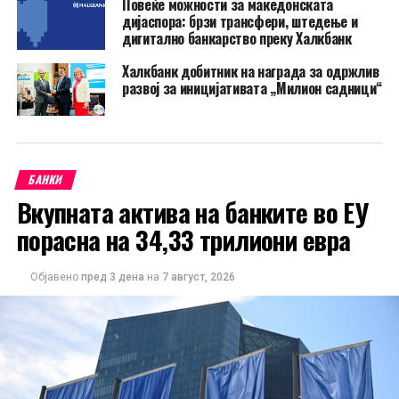
Повеќе можности за македонската
дијаспора: брзи трансфери, штедење и
дигитално банкарство преку Халкбанк
Халкбанк добитник на награда за одржлив
развој за иницијативата „Милион садници“
БАНКИ
Вкупната актива на банките во ЕУ
порасна на 34,33 трилиони евра
Објавено
пред 3 дена
на
7 август, 2026