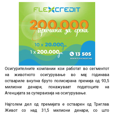
Осигурителните компании кои работат во сегментот
на животното осигурување во мај годинава
оствариле вкупна бруто полисирана премија од 93,5
милиони денари, покажуваат податоците на
Агенцијата за супервизија на осигурување.
Најголем дел од премијата е остварен од Триглав
Живот со над 31,5 милиони денари, со што