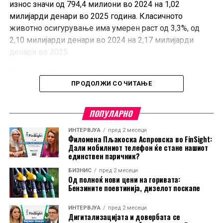
износ значи од 794,4 милиони во 2024 на 1,02
милијарди денари во 2025 година. Класичното
животно осигурување има умерен раст од 3,3%, од
2,10 милијарди денари во 2024 на 2,17 милијарди
денари во 2025.
Табела 1 – Рангирање според пазарен удел и премија
ПРОДОЛЖИ СО ЧИТАЊЕ
Компанија
Вкупна
Пазарен удел
полисирана
ПОПУЛАРНО
премија
ИНТЕРВЈУА
пред 2 месеци
КРОАЦИЈА
937,9 млн. ден.
29,4%
Филомена Пљакоска Аспровска во FinSight:
Дали мобилниот телефон ќе стане нашиот
Осигурување –
единствен паричник?
Живот
БИЗНИС
пред 2 месеци
Триглав
666,6 млн. ден.
20,9%
Од полноќ нови цени на горивата:
Осигурување
Бензините поевтинија, дизелот поскапе
Живот
ИНТЕРВЈУА
пред 2 месеци
ВИНЕР ЛАЈФ
642,5 млн. ден.
20,14%
Дигитализацијата и довербата се