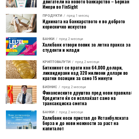
двигатели на новото банкарство – Беркан
(VIG)
Имери во FinSight
ГРАВЕ
537,8 млн. ден.
16,86%
ПРОДУКТИ
пред 1 месец
Иднината на банкарството е во доброто
СИГАЛ ЛАЈФ
358,8 млн. ден.
11,25%
корисничко искуство
ПРВА ЖИВОТ
46,3 млн. ден.
1,45%
БАНКИ
пред 2 месеци
Халкбанк отвори повик за летна пракса за
(податоците се од Агенција за супервизија на
студенти и млади
осигурување)
КРИПТОВАЛУТИ
пред 2 месеци
Биткоинот се врати кон 64.000 долари,
Трите водечки компании Кроација Живот, Триглав
ликвидирани над 320 милиони долари во
Живот и Винер лајф заедно држат 70,4% од пазарот,
кратки позиции за само 15 минути
што е малку повеќе од 69,1% во 2024, што значи дека
БИЗНИС
пред 2 месеци
пазарот останува концентриран. Во однос на вкупната
Финансиските друштва пред нови правила:
полисирана премија, најбрзо расте Прва Живот (129%),
Кредитите ќе се исплаќаат само на
трансакциска сметка
но врз основа на ниска база. Следуваат Кроација
Живот со раст од 13,7%, Сигал лајф (13,1%), Триглав
БАНКИ
пред 2 месеци
Халкбанк носи пристап до Истанбулската
Живот (12,6%), Винер лајф (10,0%) и Граве (-3,2%). Во
берза и до нови можности за раст на
однос, пак, на пазарниот удел најмногу го зголемиле
капиталот
Кроација Живот (0,89 п.п.), Прва Живот (0,75 п.п.) и