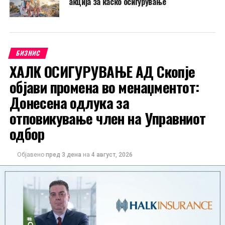
акција за каско осигурување
БИЗНИС
ХАЛК ОСИГУРУВАЊЕ АД Скопје
објави промена во менаџментот:
Донесена одлука за
отповикување член на Управниот
одбор
Објавено
пред 3 дена
на
4 август, 2026