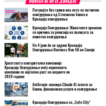
МОЖЕБИ ЌЕ ВИ СЕ ДОПАДНЕ
Патувајте без грижи ова лето со патничко
осигурување од Стопанска банка и
Кроација осигурување
Кроација Осигурување: Животните промени
се причина за ревизија на полисата за
животно осигурување
На 4 јуни ќе се одржи Кроација
Осигурување Business Run 5K во Скопје
Хрватската осигурителна компанија
Кроација Осигурување меѓу европските
компании со најголем раст на акциите во
2026 година
Anthropic лансира Claude AI агенти за
банки, финансиски услуги и осигурување
Кроација Осигурување со „Safe City“