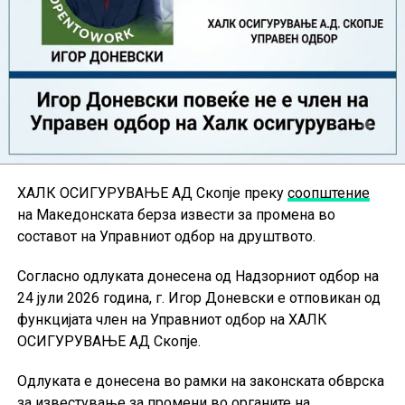
ХАЛК ОСИГУРУВАЊЕ АД Скопје преку
соопштение
на Македонската берза извести за промена во
составот на Управниот одбор на друштвото.
Согласно одлуката донесена од Надзорниот одбор на
24 јули 2026 година, г. Игор Доневски е отповикан од
функцијата член на Управниот одбор на ХАЛК
ОСИГУРУВАЊЕ АД Скопје.
Одлуката е донесена во рамки на законската обврска
за известување за промени во органите на