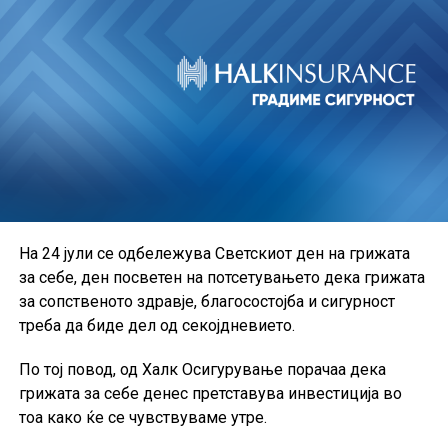
На 24 јули се одбележува Светскиот ден на грижата
за себе, ден посветен на потсетувањето дека грижата
за сопственото здравје, благосостојба и сигурност
треба да биде дел од секојдневието.
По тој повод, од Халк Осигурување порачаа дека
грижата за себе денес претставува инвестиција во
тоа како ќе се чувствуваме утре.