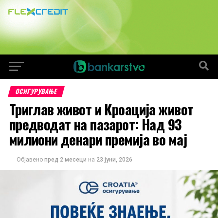
ОСИГУРУВАЊЕ
Триглав живот и Кроација живот
предводат на пазарот: Над 93
милиони денари премија во мај
Објавено
пред 2 месеци
на
23 јуни, 2026