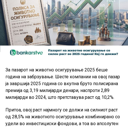
За пазарот на животно осигурување 2025 беше
година на забрзување. Шесте компании на овој пазар
ја завршија 2025 година со вкупна бруто полисирана
премија од 3,19 милијарди денари, наспроти 2,89
милијарди во 2024, што претставува раст од 10,2%.
Притоа, овој раст најмногу се должи на силниот раст
oд 28,5% на животното осигурување комбинирано со
удели во инвестициски фондови, а тоа во апсолутен