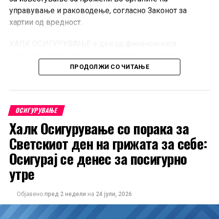
управување и раководење, согласно Законот за
хартии од вредност.
ХАЛК ОСИГУРУВАЊЕ е дел од финансиската
групација ХАЛК, која преку своите активности на
македонскиот пазар нуди услуги од областа на
ПРОДОЛЖИ СО ЧИТАЊЕ
неживотно осигурување.
Фото: AI
ОСИГУРУВАЊЕ
Халк Осигурување со порака за
Светскиот ден на грижата за себе:
Осигурај се денес за посигурно
утре
Објавено
пред 2 недели
на
24 јули, 2026