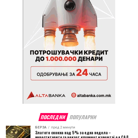
ПОСЛЕДНИ
ПОПУЛАРНИ
БЕРЗА
пред 2 минути
Златото скокна над 5% за една недела –
инвеститорите го чекаат клучниот извештај од САД