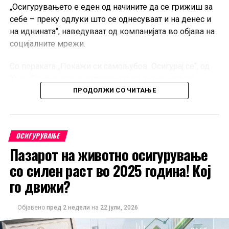
„Осигурувањето е еден од начините да се грижиш за
себе – преку одлуки што се однесуваат и на денес и
на иднината“, наведуваат од компанијата во објава на
социјалните мрежи.
Со пораката „Покажи си самољубов. Осигурај се“, од
Халк Осигурување потсетуваат на значењето на
навремената грижа и носењето одлуки кои
ПРОДОЛЖИ СО ЧИТАЊЕ
придонесуваат за поголема лична сигурност.
ОСИГУРУВАЊЕ
Пазарот на животно осигурување
со силен раст во 2025 година! Кој
го движи?
Објавено
пред 2 недели
на
22 јули, 2026