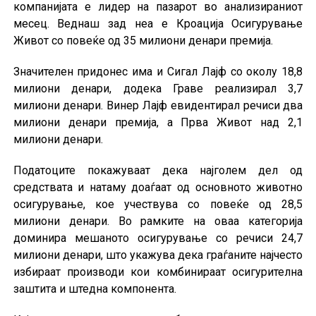
компанијата е лидер на пазарот во анализираниот
месец. Веднаш зад неа е Кроација Осигурување
Живот со повеќе од 35 милиони денари премија.
Значителен придонес има и Сигал Лајф со околу 18,8
милиони денари, додека Граве реализирал 3,7
милиони денари. Винер Лајф евидентирал речиси два
милиони денари премија, а Прва Живот над 2,1
милиони денари.
Податоците покажуваат дека најголем дел од
средствата и натаму доаѓаат од основното животно
осигурување, кое учествува со повеќе од 28,5
милиони денари. Во рамките на оваа категорија
доминира мешаното осигурување со речиси 24,7
милиони денари, што укажува дека граѓаните најчесто
избираат производи кои комбинираат осигурителна
заштита и штедна компонента.