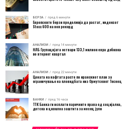
БЕРЗА
пред 6 минути
Европските берзи продолжија да растат, индексот
Stoxx 600 на нов рекорд
АНАЛИЗИ
пред 14 минути
НЛБ Групацијата оствари 133,1 милион евра добивка
во вториот квартал
АНАЛИЗИ
пред 22 минути
Цената на нафтата расте по иранскиот план за
ограничување на пловидбата низ Ормутскиот Теснец
БАНКИ
пред 16 часа
ТТК Банка ги исплати паричните права од социјална,
детска и цивилна заштита за месец јули