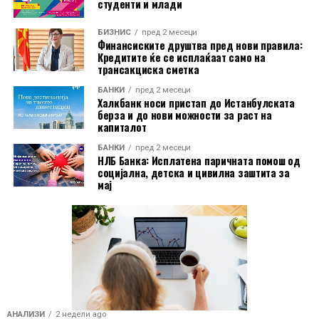
студенти и млади
надминува законските рамки.
БИЗНИС
пред 2 месеци
Финансиските друштва пред нови правила:
Кредитите ќе се исплаќаат само на
трансакциска сметка
БАНКИ
пред 2 месеци
Халкбанк носи пристап до Истанбулската
берза и до нови можности за раст на
капиталот
БАНКИ
пред 2 месеци
НЛБ Банка: Исплатена паричната помош од
социјална, детска и цивилна заштита за
мај
АНАЛИЗИ
2 недели ago