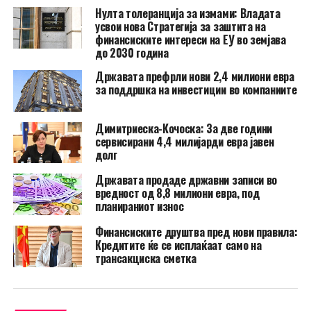
Нулта толеранција за измами: Владата
усвои нова Стратегија за заштита на
финансиските интереси на ЕУ во земјава
до 2030 година
Државата префрли нови 2,4 милиони евра
за поддршка на инвестиции во компаниите
Димитриеска-Кочоска: За две години
сервисирани 4,4 милијарди евра јавен
долг
Државата продаде државни записи во
вредност од 8,8 милиони евра, под
планираниот износ
Финансиските друштва пред нови правила:
Кредитите ќе се исплаќаат само на
трансакциска сметка