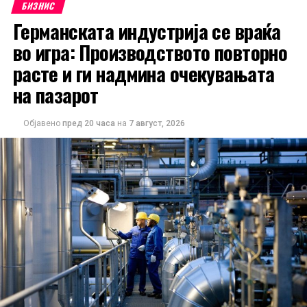
БИЗНИС
Германската индустрија се враќа
во игра: Производството повторно
расте и ги надмина очекувањата
на пазарот
Објавено
пред 20 часа
на
7 август, 2026