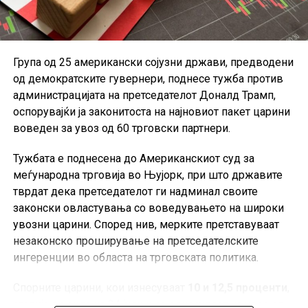
економскиот раст во еврозоната.
Група од 25 американски сојузни држави, предводени
од демократските гувернери, поднесе тужба против
администрацијата на претседателот Доналд Трамп,
оспорувајќи ја законитоста на најновиот пакет царини
воведен за увоз од 60 трговски партнери.
Тужбата е поднесена до Американскиот суд за
меѓународна трговија во Њујорк, при што државите
тврдат дека претседателот ги надминал своите
законски овластувања со воведувањето на широки
увозни царини. Според нив, мерките претставуваат
незаконско проширување на претседателските
ингеренции во областа на трговската политика.
Спорните царини, кои изнесуваат
10 и 12,5 проценти
,
стапија во сила на 24 јули и се однесуваат на увоз од