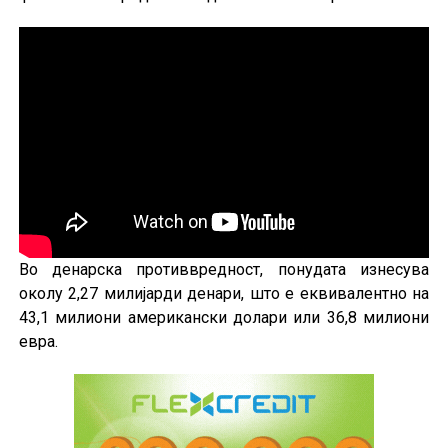
Во денарска противвредност, понудата изнесува
околу 2,27 милијарди денари, што е еквивалентно на
43,1 милиони американски долари или 36,8 милиони
евра.