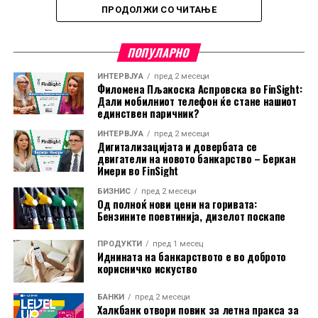
ПРОДОЛЖИ СО ЧИТАЊЕ
60 трговски партнери, меѓу кои е и Европската Унија.
Администрацијата на Трамп ги оправдува мерките со
тврдењето дека засегнатите земји не преземаат
ПОПУЛАРНО
доволно активности за спречување на увоз на
ИНТЕРВЈУА
пред 2 месеци
производи изработени со принудна работа.
Филомена Пљакоска Аспровска во FinSight:
Дали мобилниот телефон ќе стане нашиот
Ова е најновото во низата правни оспорувања на
единствен паричник?
трговската политика на Трамп. Претходно, повеќе
ИНТЕРВЈУА
пред 2 месеци
Дигитализацијата и довербата се
американски компании успеаја да издејствуваат
двигатели на новото банкарство – Беркан
судски одлуки против дел од неговите царински
Имери во FinSight
мерки, но администрацијата продолжи со
БИЗНИС
пред 2 месеци
воведување нови ограничувања.
Од полноќ нови цени на горивата:
Бензините поевтинија, дизелот поскапе
Подносителите на тужбата наведуваат дека, иако
американскиот закон дозволува воведување царини
ПРОДУКТИ
пред 1 месец
Иднината на банкарството е во доброто
во одредени случаи, историски тие биле насочени кон
корисничко искуство
конкретни земји или индустрии. Според нив,
сегашниот широк пристап, кој опфаќа речиси
БАНКИ
пред 2 месеци
Халкбанк отвори повик за летна пракса за
целокупниот американски увоз, нема преседан и ги