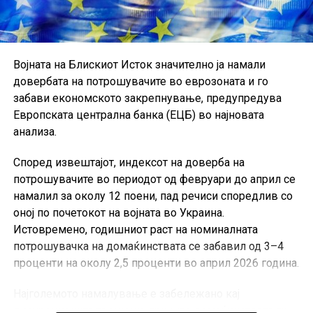
Војната на Блискиот Исток значително ја намали
довербата на потрошувачите во еврозоната и го
забави економското закрепнување, предупредува
Европската централна банка (ЕЦБ) во најновата
анализа.
Според извештајот, индексот на доверба на
потрошувачите во периодот од февруари до април се
намалил за околу 12 поени, пад речиси споредлив со
оној по почетокот на војната во Украина.
Истовремено, годишниот раст на номиналната
потрошувачка на домаќинствата се забавил од 3–4
проценти на околу 2,5 проценти во април 2026 година.
Најголемото намалување е забележано кај
дискреционите трошоци, при што домаќинствата ги