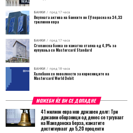
БАНКИ
пред 17 часа
Вкупната актива на банките во ЕУ порасна на 34,33
трилиони евра
БАНКИ
пред 17 часа
Стопанска банка со каматна стапка од 4,9% за
купувања со Mastercard Standard
БАНКИ
пред 18 часа
Халкбанк со поволности за корисниците на
Mastercard World Debit
МОЖЕБИ ЌЕ ВИ СЕ ДОПАДНЕ
41 милион евра нов државен долг: Три
државни обврзници од денес се тргуваат
на Македонска берза, каматите
достигнуваат до 5,20 проценти