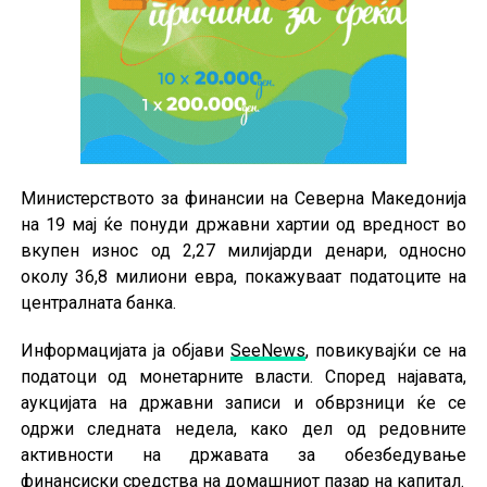
Министерството за финансии на Северна Македонија
на 19 мај ќе понуди државни хартии од вредност во
вкупен износ од 2,27 милијарди денари, односно
околу 36,8 милиони евра, покажуваат податоците на
централната банка.
Информацијата ја објави
SeeNews
, повикувајќи се на
податоци од монетарните власти. Според најавата,
аукцијата на државни записи и обврзници ќе се
одржи следната недела, како дел од редовните
активности на државата за обезбедување
финансиски средства на домашниот пазар на капитал.