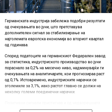
Германската индустрија забележа подобри резултати
од очекувањата во јуни, што претставува
дополнителен сигнал за стабилизирање на
најголемата европска економија во вториот квартал
од годинава.
Според податоците на германскиот Федерален завод
за статистика, индустриското производство во јуни
пораснало за 0,2% на месечно ниво, надминувајќи ги
очекувањата на аналитичарите, кои прогнозираа раст
од 0,1%. Истовремено, индустриските нарачки се
зголемиле за 3,1%, иако растот главно се должи на
неколку големи поединечни нарачки.
Позитивни сигнали пристигнаа и од надворешната
трговија. Германскиот извоз во јуни се зголемил за