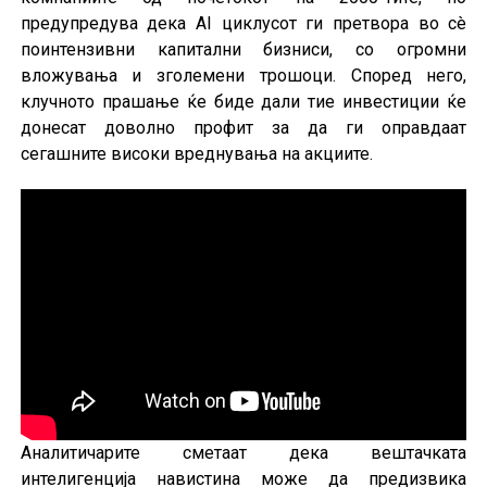
предупредува дека AI циклусот ги претвора во сè
поинтензивни капитални бизниси, со огромни
вложувања и зголемени трошоци. Според него,
клучното прашање ќе биде дали тие инвестиции ќе
донесат доволно профит за да ги оправдаат
сегашните високи вреднувања на акциите.
Аналитичарите сметаат дека вештачката
интелигенција навистина може да предизвика