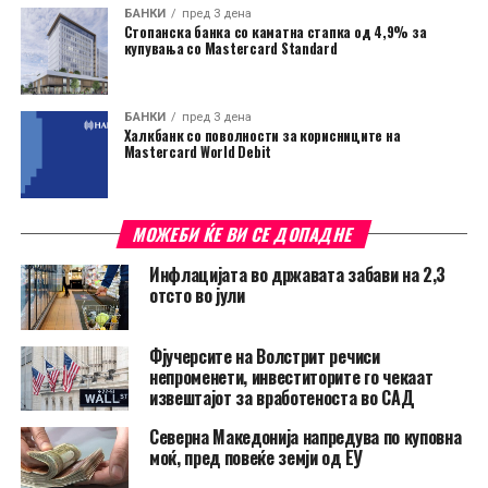
БАНКИ
пред 3 дена
Стопанска банка со каматна стапка од 4,9% за
купувања со Mastercard Standard
БАНКИ
пред 3 дена
Халкбанк со поволности за корисниците на
Mastercard World Debit
МОЖЕБИ ЌЕ ВИ СЕ ДОПАДНЕ
Инфлацијата во државата забави на 2,3
отсто во јули
Фјучерсите на Волстрит речиси
непроменети, инвеститорите го чекаат
извештајот за вработеноста во САД
Северна Македонија напредува по куповна
моќ, пред повеќе земји од ЕУ