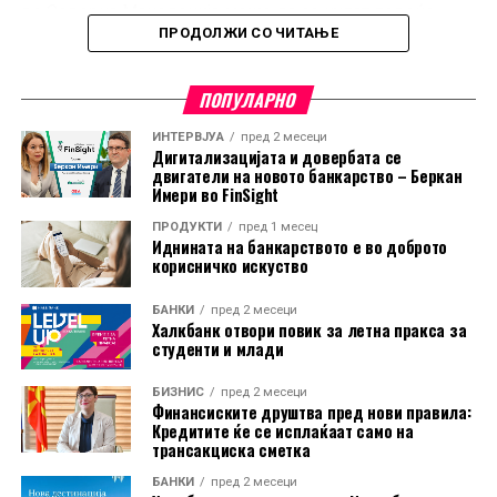
во Северна Македонија може да се купат повеќе
ПРОДОЛЖИ СО ЧИТАЊЕ
производи и услуги отколку што би можело да се
заклучи само врз основа на нејзината номинална
вредност.
ПОПУЛАРНО
Северна Македонија истовремено бележи и
ИНТЕРВЈУА
пред 2 месеци
Дигитализацијата и довербата се
најголемо зголемување на минималната плата во
двигатели на новото банкарство – Беркан
Европа во периодот од јануари до јули 2026 година.
Имери во FinSight
Минималната плата е зголемена за 6,9 проценти, што
ПРОДУКТИ
пред 1 месец
Иднината на банкарството е во доброто
е највисок раст меѓу 29 анализирани европски земји.
корисничко искуство
Во истиот период, само уште седум држави ги
БАНКИ
пред 2 месеци
зголемиле минималните плати, додека во останатите
Халкбанк отвори повик за летна пракса за
студенти и млади
тие останале непроменети, и покрај инфлациските
притисоци.
БИЗНИС
пред 2 месеци
Финансиските друштва пред нови правила:
Рангирањето според куповната моќ дава поинаква
Кредитите ќе се исплаќаат само на
трансакциска сметка
слика од онаа што ја покажуваат номиналните износи
на платите, бидејќи PPS ги зема предвид разликите
БАНКИ
пред 2 месеци