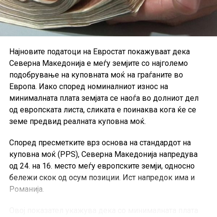
Brent порасна за 1,1 отсто на 83,40 долари.
На азиските пазари движењата беа различни.
Јапонскиот Nikkei 225 заврши со раст од 0,12 отсто,
јужнокорејскиот Kospi падна за 0,60 отсто, додека
Најновите податоци на Евростат покажуваат дека
кинескиот CSI 300 порасна за 0,93 отсто.
Северна Македонија е меѓу земјите со најголемо
подобрување на куповната моќ на граѓаните во
Во фокусот на инвеститорите денес е извештајот за
Европа. Иако според номиналниот износ на
американскиот пазар на труд. Се очекува бројот на
минималната плата земјата се наоѓа во долниот дел
новоотворени работни места надвор од
од европската листа, сликата е поинаква кога ќе се
земјоделскиот сектор во јули да порасне за околу
земе предвид реалната куповна моќ.
83.000, додека стапката на невработеност да остане
непроменета на 4,2 отсто.
Според пресметките врз основа на стандардот на
куповна моќ (PPS), Северна Македонија напредува
Инвеститорите внимателно ќе ги следат и податоците
од 24. на 16. место меѓу европските земји, односно
за растот на платите и учеството на работоспособното
бележи скок од осум позиции. Ист напредок има и
население на пазарот на труд, бидејќи тие може да
Романија.
влијаат врз очекувањата за идните потези на
американската централна банка.
Овој показател укажува дека со минималната плата