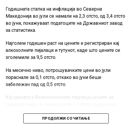
Годишната стапка на инфлација во Северна
Македонија во јули се намали на 2,3 отсто, од 3,4 отсто
во јуни, покажуваат податоците на Државниот завод
за статистика.
Најголем годишен раст на цените е регистриран кај
алкохолните пијалаци и тутунот, каде што цените се
зголемиле за 9,5 отсто.
На месечно ниво, потрошувачките цени во јули
пораснале за 0,1 отсто, откако во јуни беше
забележан пад од 0,5 отсто.
Кај храната и безалкохолните пијалаци цените на
годишно ниво се повисоки за 1,1 отсто, додека во
споредба со јуни се намалиле за 1,1 отсто.
ПРОДОЛЖИ СО ЧИТАЊЕ
Трошоците за домување, вода, електрична енергија,
гас и други горива пораснале за 3,6 отсто на годишно