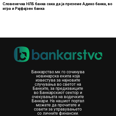
Словенечка НЛБ банка сака да ја преземе Адико банка, во
примања бележат слабеење на реалната куповна
игра и Рајфајзен банка
моќ. Токму затоа номиналната висина на минималната
плата сама по себе не дава целосна слика за
животниот стандард.
Позначајно е колку производи и услуги може реално
да се купат со тие приходи и во колкава мера растот
на платите го следи зголемувањето на трошоците за
живот.
Најновите податоци ја вбројуваат Северна Македонија
Банкарство.мк го сочинува
меѓу земјите со најголемо подобрување на куповната
новинарска екипа која
моќ во Европа во текот на 2026 година. Иако земјата
известува за најновите
случувања во светот на
и понатаму е под нивото на најразвиените европски
Банките, за предизвиците
економии според висината на минималната плата,
во Банкарскиот сектор и
очекувањата на водечките
нејзината реална вредност е повисока кога ќе се
Банкари. На нашиот портал
земат предвид разликите во цените.
можете да прочитате и
совети за управувањето
со личните финансии.