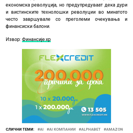
економска револуција, но предупредуваат дека дури
и вистинските технолошки револуции во минатото
често завршувале со преголеми очекувања и
финансиски балони.
Извор:
Финансије.хр
СЛИЧНИ ТЕМИ:
AI
AI КОМПАНИИ
ALPHABET
AMAZON