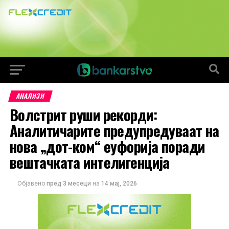
АНАЛИЗИ
Волстрит руши рекорди:
Аналитичарите предупредуваат на
нова „дот-ком“ еуфорија поради
вештачката интелигенција
Објавено
пред 3 месеци
на
14 мај, 2026