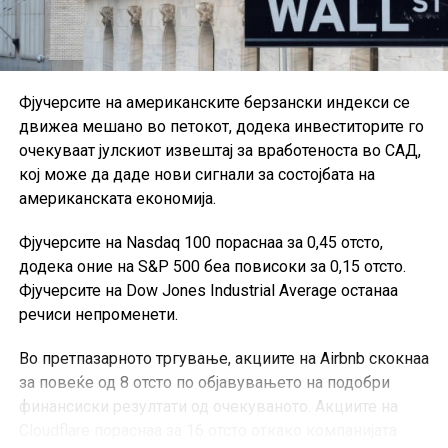
Фјучерсите на американските берзански индекси се
движеа мешано во петокот, додека инвеститорите го
очекуваат јулскиот извештај за вработеноста во САД,
кој може да даде нови сигнали за состојбата на
американската економија.
Фјучерсите на Nasdaq 100 пораснаа за 0,45 отсто,
додека оние на S&P 500 беа повисоки за 0,15 отсто.
Фјучерсите на Dow Jones Industrial Average останаа
речиси непроменети.
Во претпазарното тргување, акциите на Airbnb скокнаа
за повеќе од 8 отсто по објавувањето на подобри
финансиски резултати од очекуваното. Акциите на
Cloudflare пораснаа за 16 отсто откако компанијата