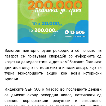
Волстрит повторно руши рекорди, а сè почесто на
пазарот се појавуваат споредби со еуфоријата од
крајот на деведесеттите и „дот-ком“ балонот. Главниот
двигател овојпат е вештачката интелигенција, која ги
турка технолошките акции кон нови историски
врвови.
Индексите S&P 500 и Nasdaq во последните денови
се движат околу рекордни нивоа, поттикнати од
силните корпоративни резултати и значително