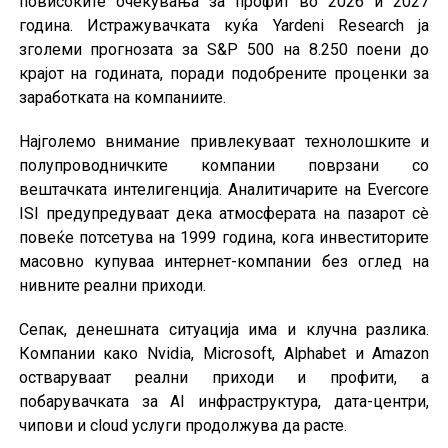
повисоките очекувања за профит во 2026 и 2027
година. Истражувачката куќа Yardeni Research ја
зголеми прогнозата за S&P 500 на 8.250 поени до
крајот на годината, поради подобрените проценки за
заработката на компаниите.
Најголемо внимание привлекуваат технолошките и
полупроводничките компании поврзани со
вештачката интелигенција. Аналитичарите на Evercore
ISI предупредуваат дека атмосферата на пазарот сè
повеќе потсетува на 1999 година, кога инвеститорите
масовно купуваа интернет-компании без оглед на
нивните реални приходи.
Сепак, денешната ситуација има и клучна разлика.
Компании како Nvidia, Microsoft, Alphabet и Amazon
остваруваат реални приходи и профити, а
побарувачката за AI инфраструктура, дата-центри,
чипови и cloud услуги продолжува да расте.