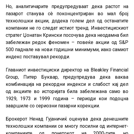
Но, аналитичарите предупредуваат дека растот на
пазарот станува сè поконцентриран во мал број
технолошки акции, додека голем дел од останатите
компании не го следат истиот тренд. Инвестицискиот
стратег Џонатан Крински посочува дека неодамна бил
забележан редок феномен – повеќе акции од S&P
500 паднале на нови годишни минимуми, иако самиот
индекс поставувал рекорди.
Главниот инвестициски директор на Bleakley Financial
Group, Питер Буквар, предупредува дека ваква
комбинација на рекордни индекси и слабост кај дел
од акциите во историјата била забележана само во
1929, 1973 и 1999 година – периоди кои подоцна
завршиле со сериозни пазарни корекции.
Брокерот Ненад Гујаничиќ оценува дека денешните
технолошки компании се многу посилни од интернет-
компаниите од почетокот на 2000-тите, но