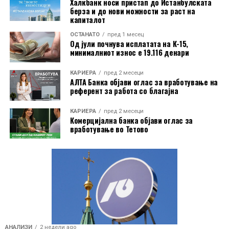
Халкбанк носи пристап до Истанбулската
во цените меѓу државите и покажува колку
берза и до нови можности за раст на
производи и услуги реално може да си дозволи
капиталот
работник со минимална плата.
ОСТАНАТО
пред 1 месец
Од јули почнува исплатата на К-15,
Според овие податоци, Северна Македонија по
минималниот износ е 19.116 денари
куповна моќ се наоѓа пред повеќе земји членки на
КАРИЕРА
пред 2 месеци
Европската Унија, меѓу кои Малта, Словачка, Унгарија
АЛТА Банка објави оглас за вработување на
и Чешка.
референт за работа со благајна
Подобрување бележат и Србија, Хрватска и Бугарија.
КАРИЕРА
пред 2 месеци
Комерцијална банка објави оглас за
Србија напредува за пет места, додека Хрватска и
вработување во Тетово
Бугарија се искачуваат за по три позиции.
На спротивната страна е Естонија, која бележи
најголем пад и се спушта од 16. на 26. место. Летонија,
Чешка и Кипар, пак, губат по четири позиции на
листата според куповната моќ.
Податоците покажуваат дека во услови на раст на
цените, земјите кои не ги приспособиле минималните
АНАЛИЗИ
2 недели ago