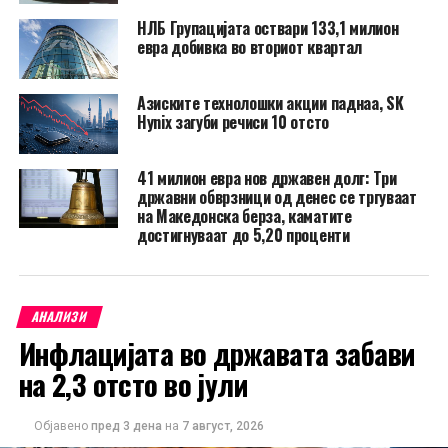
НЛБ Групацијата оствари 133,1 милион
евра добивка во вториот квартал
Азиските технолошки акции паднаа, SK
Hynix загуби речиси 10 отсто
41 милион евра нов државен долг: Три
државни обврзници од денес се тргуваат
на Македонска берза, каматите
достигнуваат до 5,20 проценти
АНАЛИЗИ
Инфлацијата во државата забави
на 2,3 отсто во јули
Објавено
пред 3 дена
на
7 август, 2026