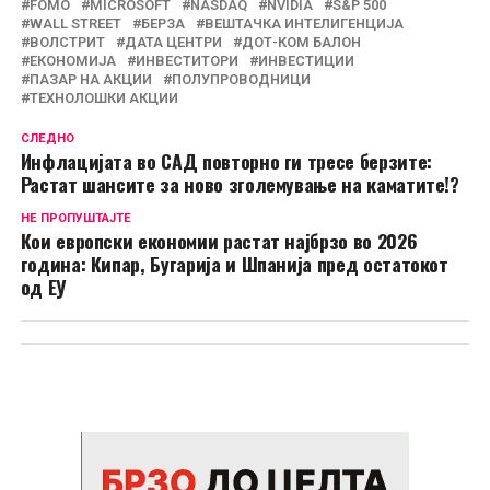
FOMO
MICROSOFT
NASDAQ
NVIDIA
S&P 500
WALL STREET
БЕРЗА
ВЕШТАЧКА ИНТЕЛИГЕНЦИЈА
ВОЛСТРИТ
ДАТА ЦЕНТРИ
ДОТ-КОМ БАЛОН
ЕКОНОМИЈА
ИНВЕСТИТОРИ
ИНВЕСТИЦИИ
ПАЗАР НА АКЦИИ
ПОЛУПРОВОДНИЦИ
ТЕХНОЛОШКИ АКЦИИ
СЛЕДНО
Инфлацијата во САД повторно ги тресе берзите:
Растат шансите за ново зголемување на каматите!?
НЕ ПРОПУШТАЈТЕ
Кои европски економии растат најбрзо во 2026
година: Кипар, Бугарија и Шпанија пред остатокот
од ЕУ