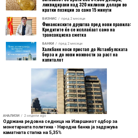
ликвидирани над 320 милиони долари во
активност и други локални извори на средства,
кратки позиции за само 15 минути
примарно домашни банки.
БИЗНИС
пред 2 месеци
Финансиските друштва пред нови правила:
„Влегувањето на пазарот на капитал e важна
Кредитите ќе се исплаќаат само на
трансакциска сметка
пресвртница во развојот на Иуте Македонија, чекор
кој има за цел да обезбеди поголема
БАНКИ
пред 2 месеци
Халкбанк носи пристап до Истанбулската
диверзификација на изворите на финансирање и
берза и до нови можности за раст на
оптимизација на трошоците за финансирање на
капиталот
друштвото. Со оваа емисија, Иуте Македонија за
првпат пристапува на домашниот пазар на капитал
преку јавна понуда на корпоративни обврзници. Овој
чекор се надоврзува на досегашниот развој на
компанијата и на континуираното унапредување на
нејзините деловни активности. Истовремено,
веруваме дека развојот на домашниот пазар на
АНАЛИЗИ
2 недели ago
капитал е значаен за проширување на
Одржана редовна седница на Извршниот одбор за
инвестициските можности и за понатамошен развој
монетарната политика - Народна банка ја задржува
на финансискиот пазар во земјата“
, вели Нина
каматната стапка на 5,35%