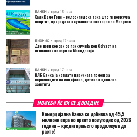
БАНКИ
пред 15 часа
Халк Вело Грин – велосипедска трка што ги поврзува
спортот, природата и хуманоста повторно во Маврово
БИЗНИС
пред 17 часа
Две нови комори се приклучија кон Сојузот на
стопански комори на Македонија
БАНКИ
пред 17 часа
НЛБ Банка ја исплати паричната помош за
корисниците на социјална, детска и цивилна
заштита
МОЖЕБИ ЌЕ ВИ СЕ ДОПАДНЕ
Комерцијална банка со добивка од 45,5
милиони евра во првото полугодие од 2026
година – кредитирањето продолжува да
расте!