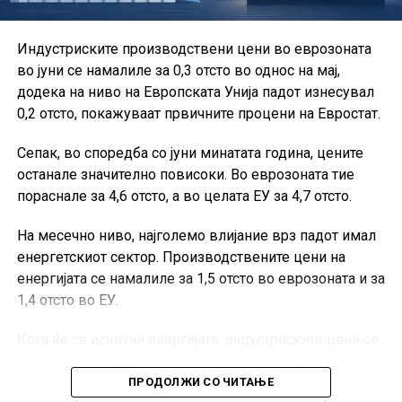
Во рамки на Сојузот активно работат и групациите за
Индустриските производствени цени во еврозоната
проекти, за игри на среќа и за стартапи.
во јуни се намалиле за 0,3 отсто во однос на мај,
Од ССКМ посочуваат дека остануваат посветени на
додека на ниво на Европската Унија падот изнесувал
создавање современ и обединет коморски систем,
0,2 отсто, покажуваат првичните процени на Евростат.
кој ќе придонесува за подобрување на деловната
Сепак, во споредба со јуни минатата година, цените
клима, развој на претприемништвото и поголема
останале значително повисоки. Во еврозоната тие
конкурентност на македонските компании.
пораснале за 4,6 отсто, а во целата ЕУ за 4,7 отсто.
На месечно ниво, најголемо влијание врз падот имал
енергетскиот сектор. Производствените цени на
енергијата се намалиле за 1,5 отсто во еврозоната и за
1,4 отсто во ЕУ.
Кога ќе се исклучи енергијата, индустриските цени се
зголемиле за 0,2 отсто во двете подрачја, што
покажува дека поевтинувањето не било присутно во
ПРОДОЛЖИ СО ЧИТАЊЕ