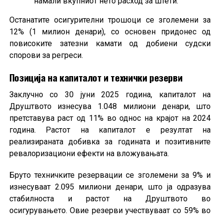
намали вкупниот нето расход за штети.
Останатите осигурителни трошоци се зголемени за
12% (1 милион денари), со основен придонес од
повисоките затезни камати од добиени судски
спорови за регреси.
Позиција на капиталот и технички резерви
Заклучно со 30 јуни 2025 година, капиталот на
Друштвото изнесува 1.048 милиони денари, што
претставува раст од 11% во однос на крајот на 2024
година. Растот на капиталот е резултат на
реализираната добивка за годината и позитивните
ревалоризациони ефекти на вложувањата.
Бруто техничките резервации се зголемени за 9% и
изнесуваат 2.095 милиони денари, што ја одразува
стабилноста и растот на Друштвото во
осигурувањето. Овие резерви учествуваат со 59% во