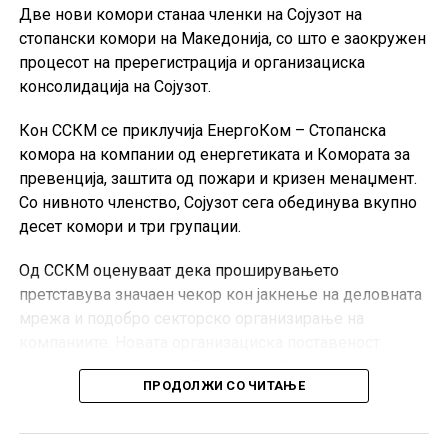
Две нови комори станаа членки на Сојузот на
стопански комори на Македонија, со што е заокружен
процесот на пререгистрација и организациска
консолидација на Сојузот.
Кон ССКМ се приклучија ЕнергоКом – Стопанска
комора на компании од енергетиката и Комората за
превенција, заштита од пожари и кризен менаџмент.
Со нивното членство, Сојузот сега обединува вкупно
десет комори и три групации.
Од ССКМ оценуваат дека проширувањето
претставува значаен чекор кон јакнење на деловната
мрежа и подобро секторско организирање на
компаниите. Новата организациска поставеност
следува по редовното Годишно собрание, одржано
ПРОДОЛЖИ СО ЧИТАЊЕ
кон крајот на јуни во Скопје.
Претседателот на ССКМ, Горан Горгиевски, изјави