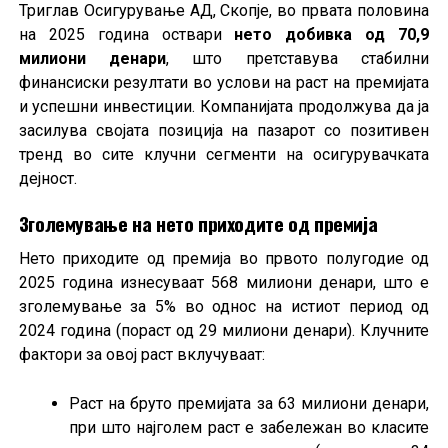
Триглав Осигурување АД, Скопје, во првата половина
на 2025 година оствари
нето добивка од 70,9
милиони денари
, што претставува стабилни
финансиски резултати во услови на раст на премијата
и успешни инвестиции. Компанијата продолжува да ја
засилува својата позиција на пазарот со позитивен
тренд во сите клучни сегменти на осигурувачката
дејност.
Зголемување на нето приходите од премија
Нето приходите од премија во првото полугодие од
2025 година изнесуваат 568 милиони денари, што е
зголемување за 5% во однос на истиот период од
2024 година (пораст од 29 милиони денари). Клучните
фактори за овој раст вклучуваат:
Раст на бруто премијата за 63 милиони денари,
при што најголем раст е забележан во класите