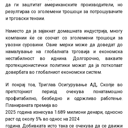
да ги заштитат американските производители, но
резултираа со зголемени трошоци за потрошувачите
и трговски тензии.
Наместо да ја зајакнат домашната индустрија, многу
компании ќе се соочат со зголемени трошоци за
увозни суровини. Овие мерки може да доведат до
намалување на глобалната трговија и економска
нестабилност во иднина. Долгорочно, ваквите
протекционистички политики можат да ја поткопаат
довербата во глобалниот економски систем.
И покрај тоа, Триглав Осигурување АД, Скопје во
претстојниот период очекува понатамошно
профитабилно, безбедно и одржливо работење.
Планираната премија во
2025 година изнесува 1.689 милиони денари, односно
раст од околу 5% во однос на 2024
година. Добивката исто така се очекува да се движи