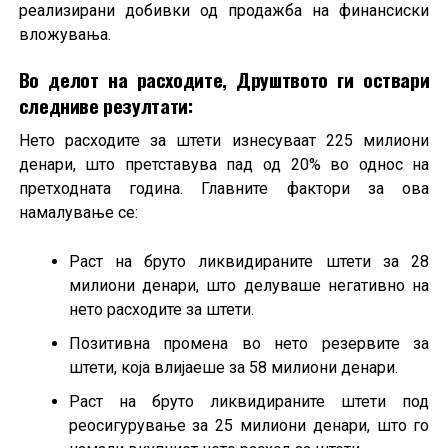
реализирани добивки од продажба на финансиски
вложувања.
Во делот на расходите, Друштвото ги оствари
следниве резултати:
Нето расходите за штети изнесуваат 225 милиони
денари, што претставува пад од 20% во однос на
претходната година. Главните фактори за ова
намалување се:
Раст на бруто ликвидираните штети за 28
милиони денари, што делуваше негативно на
нето расходите за штети.
Позитивна промена во нето резервите за
штети, која влијаеше за 58 милиони денари.
Раст на бруто ликвидираните штети под
реосигурување за 25 милиони денари, што го