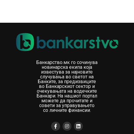
Мојсова Ќосева, Финансиски директор на Иуте
Македонија.
Покрај обезбедување нов извор на капитал за
понатамошен развој, присуството на пазарот на
капитал подразбира и уште повисоки стандарди на
транспарентност, отчетност и корпоративно
управување, што претставува дополнителна потврда
за зрелоста и стабилноста на компанијата. Влезот на
Банкарство.мк го сочинува
пазарот на капитал претставува логично продолжение
новинарска екипа која
на стратегијата за одржлив раст, оптимизација на
известува за најновите
случувања во светот на
финансиската структура и создавање уште
Банките, за предизвиците
постабилна основа за идниот развој.
во Банкарскиот сектор и
очекувањата на водечките
Банкари. На нашиот портал
Повеќе информации за јавната понуда и Проспектот
можете да прочитате и
совети за управувањето
за издавање на корпоративната обврзница се
со личните финансии.
достапни
тука.