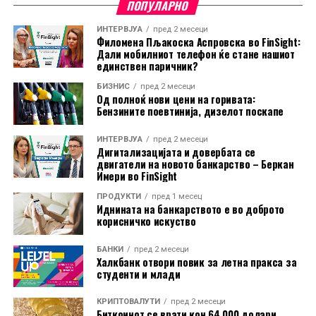
согласно условите на
Проспектот.
ПОПУЛАРНО
ИНТЕРВЈУА
пред 2 месеци
Филомена Пљакоска Аспровска во FinSight:
Дали мобилниот телефон ќе стане нашиот
единствен паричник?
БИЗНИС
пред 2 месеци
Од полноќ нови цени на горивата:
Бензините поевтинија, дизелот поскапе
ИНТЕРВЈУА
пред 2 месеци
Дигитализацијата и довербата се
двигатели на новото банкарство – Беркан
Имери во FinSight
Во изминатите години, Иуте Македонија бележи
ПРОДУКТИ
пред 1 месец
Иднината на банкарството е во доброто
континуиран раст на кредитното портфолио и
корисничко искуство
деловните активности, што природно ја наметнува
потребата од понатамошна диверзификација на
БАНКИ
пред 2 месеци
Халкбанк отвори повик за летна пракса за
изворите на финансирање. Досега, компанијата
студенти и млади
најголемиот дел од средствата ги обезбедуваше
преку поддршката од матичната компанија Иуте
КРИПТОВАЛУТИ
пред 2 месеци
Биткоинот се врати кон 64.000 долари,
Естонија, сопствените приходи од кредитната