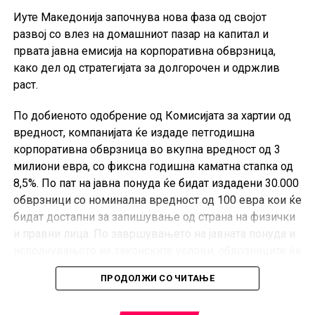
Индексот на производствените цени ги следи
Иуте Македонија започнува нова фаза од својот
промените на продажните цени на производите на
развој со влез на домашниот пазар на капитал и
домашниот пазар при излезот од производството. Тој
првата јавна емисија на корпоративна обврзница,
не ги опфаќа увозните производи и не претставува
како дел од стратегијата за долгорочен и одржлив
индекс на потрошувачките цени што директно ги
раст.
плаќаат граѓаните.
По добиеното одобрение од Комисијата за хартии од
вредност, компанијата ќе издаде петгодишна
корпоративна обврзница во вкупна вредност од 3
милиони евра, со фиксна годишна каматна стапка од
8,5%. По пат на јавна понуда ќе бидат издадени 30.000
обврзници со номинална вредност од 100 евра кои ќе
бидат достапни за запишување од страна на физички
и правни лица. По завршувањето на јавната понуда и
исполнувањето на законските услови, обврзниците ќе
бидат достапни за тргување на Македонската берза, а
ПРОДОЛЖИ СО ЧИТАЊЕ
инвеститорите ќе имаат можност да побараат реоткуп
од страна на издавачот по истекот на третата година,