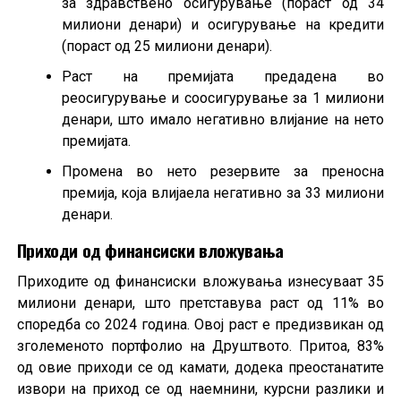
за здравствено осигурување (пораст од 34
милиони денари) и осигурување на кредити
(пораст од 25 милиони денари).
Раст на премијата предадена во
реосигурување и соосигурување за 1 милиони
денари, што имало негативно влијание на нето
премијата.
Промена во нето резервите за преносна
премија, која влијаела негативно за 33 милиони
денари.
Приходи од финансиски вложувања
Приходите од финансиски вложувања изнесуваат 35
милиони денари, што претставува раст од 11% во
споредба со 2024 година. Овој раст е предизвикан од
зголеменото портфолио на Друштвото. Притоа, 83%
од овие приходи се од камати, додека преостанатите
извори на приход се од наемнини, курсни разлики и