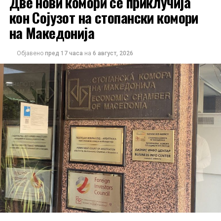
Две нови комори се приклучија
кон Сојузот на стопански комори
на Македонија
Објавено
пред 17 часа
на
6 август, 2026