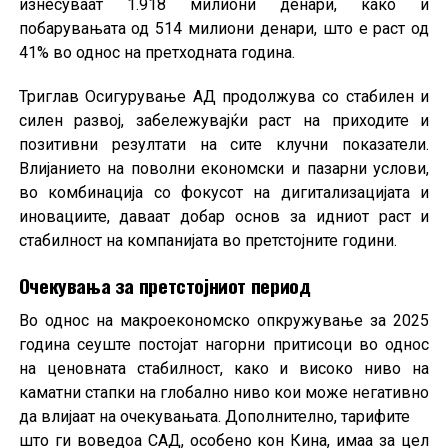
изнесуваат 1.918 милиони денари, како и
побарувањата од 514 милиони денари, што е раст од
41% во однос на претходната година.
Триглав Осигурување АД продолжува со стабилен и
силен развој, забележувајќи раст на приходите и
позитивни резултати на сите клучни показатели.
Влијанието на поволни економски и пазарни услови,
во комбинација со фокусот на дигитализацијата и
иновациите, даваат добар основ за идниот раст и
стабилност на компанијата во претстојните години.
Очекувања за претстојниот период
Во однос на макроекономско опкружување за 2025
година сеуште постојат нагорни притисоци во однос
на ценовната стабилност, како и високо ниво на
каматни стапки на глобално ниво кои може негативно
да влијаат на oчекувањата. Дополнително, тарифите
што ги воведоа САД, особено кон Кина, имаа за цел