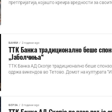
претпријатија, којашто креира вредности за своите
БАНКИ
2 години ago
ТТК Банка традиционално беше спон
„Јаболчиња“
ТТК Банка АД Скопје традиционално беше спонзор
одржа викендов во Тетово. Домот на културата “И
БЕРЗА
2 години ago
TTK Банка АД Скопје по втор пат ја 