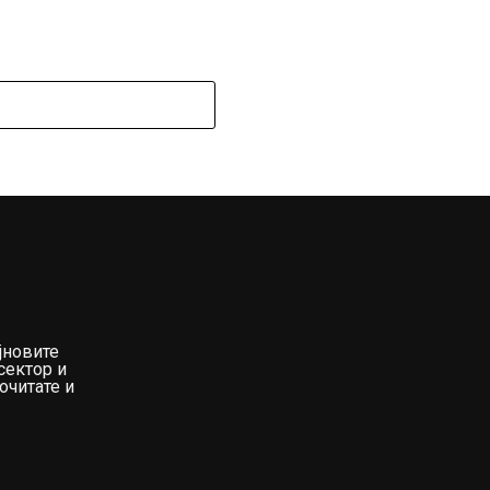
јновите
сектор и
очитате и