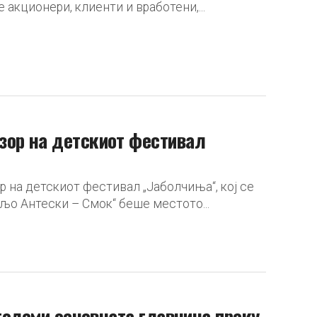
 акционери, клиенти и вработени,...
зор на детскиот фестивал
 на детскиот фестивал „Јаболчиња“, кој се
љо Антески – Смок“ беше местото...
зголеми основната главнина преку