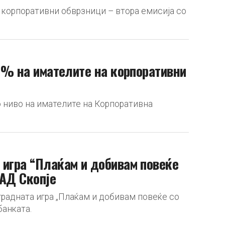
а корпоративни обврзници – втора емисија со
,7% на имателите на корпоративни
о ниво на имателите на Корпоративна
 игра “Плаќам и добивам повеќе
 АД Скопје
градната игра „Плаќам и добивам повеќе со
банката.