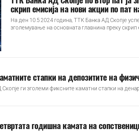
скрип емисија на нови акции по пат 
На ден 10.5.2024 година, ТТК Банка АД Скопје у
зголемување на основната главнина преку скрип ем
каматните стапки на депозитите на физи
Д Скопје ги зголеми фиксните каматни стапки на дена
четвртата годишна камата на сопствениц