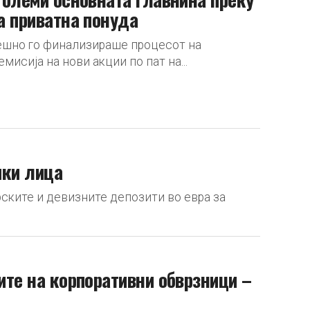
на приватна понуда
спешно го финализираше процесот на
исија на нови акции по пат на...
чки лица
рските и девизните депозити во евра за
ите на корпоративни обврзници –