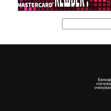
Банкар
случува
очекувањ