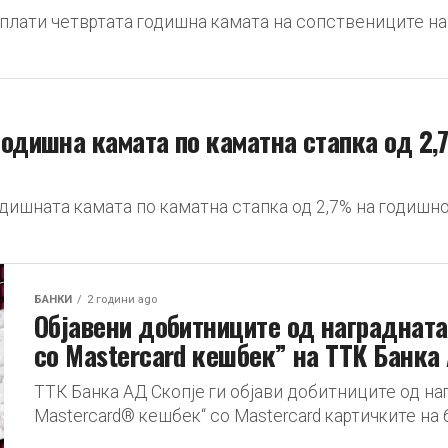
исплати четвртата годишна камата на сопствениците н
годишна камата по каматна стапка од 2
одишната камата по каматна стапка од 2,7% на годишн
БАНКИ
2 години ago
Објавени добитниците од наградната
со Mastercard кешбек” на ТТК Банка
ТТК Банка АД Скопје ги објави добитниците од на
Mastercard® кешбек“ со Mastercard картичките на 