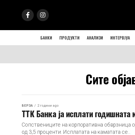
БАНКИ
ПРОДУКТИ
АНАЛИЗИ
ИНТЕРВЈУА
Сите обја
БЕРЗА
2 години ago
ТТК Банка ја исплати годишната 
Сопствениците на корпоративна обврзница од
од 3,5 проценти. Исплатата на каматата се...