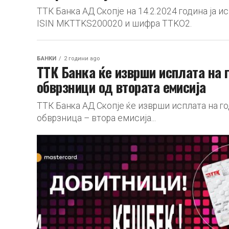
ТТК Банка АД Скопје на 14.2.2024 година ја 
ISIN MKTTKS200020 и шифра TTKO2.
БАНКИ
2 години ago
ТТК Банка ќе изврши исплата на 
обврзници од втората емисија
ТТК Банка АД Скопје ќе изврши исплата на г
обврзница – втора емисија...