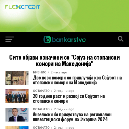
Сите објави означени со "Сојуз на стопански
комори на Македонија"
БИЗНИС
2 часа ago
Две нови комори се приклучија кон Сојузот на
стопански комори на Македонија
ОСТАНАТО
2 години ago
20 години раст и развој со Сојузот на
стопански комори
ОСТАНАТО
2 години ago
Ангелоски ќе присуствува на регионален
инвестициски форум на Јахорина 2024
ОСТАНАТО
2 години ago