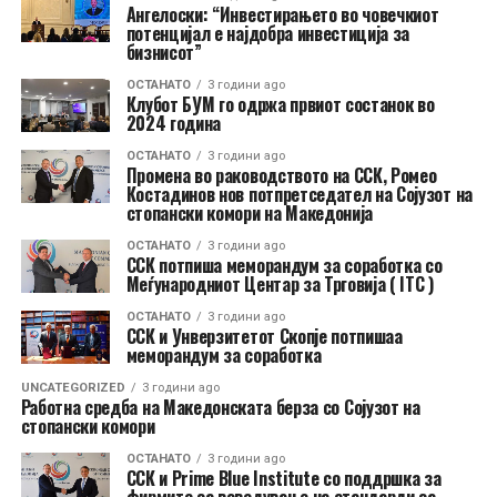
Ангелоски: “Инвестирањето во човечкиот
потенцијал е најдобра инвестиција за
бизнисот”
ОСТАНАТО
3 години ago
Клубот БУМ го одржа првиот состанок во
2024 година
ОСТАНАТО
3 години ago
Промена во раководството на ССК, Ромео
Костадинов нов потпретседател на Сојузот на
стопански комори на Македонија
ОСТАНАТО
3 години ago
ССК потпиша меморандум за соработка со
Meѓународниот Центар за Трговија ( ITC )
ОСТАНАТО
3 години ago
ССК и Унверзитетот Скопје потпишаа
меморандум за соработка
UNCATEGORIZED
3 години ago
Работна средба на Македонската берза со Сојузот на
стопански комори
ОСТАНАТО
3 години ago
ССК и Prime Blue Institute со поддршка за