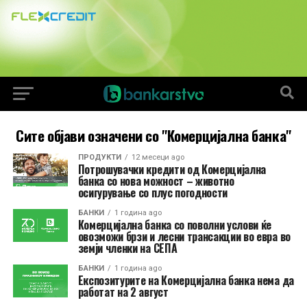
Сите објави означени со "Комерцијална банка"
ПРОДУКТИ
12 месеци ago
Потрошувачки кредити од Комерцијална
банка со нова можност – животно
осигурување со плус погодности
БАНКИ
1 година ago
Комерцијална банка со поволни услови ќе
овозможи брзи и лесни трансакции во евра во
земји членки на СЕПА
БАНКИ
1 година ago
Експозитурите на Комерцијална банка нема да
работат на 2 август