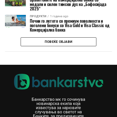
медали и силен тимски дух на „Бофосијада
2025“
ПРОДУКТИ
1 година ago
Почни го летото со премиум поволности и
поголеми бонуси со Visa Gold и Visa Classic од
Комерцијална банка
ПОВЕЌЕ ОБЈАВИ
Банкарство.мк го сочинува
новинарска екипа која
известува за најновите
случувања во светот на
Банките, за предизвиците