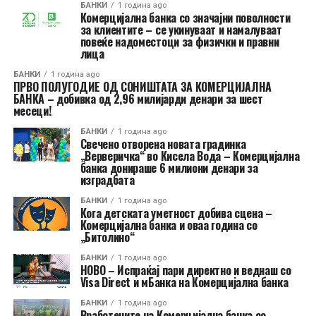
БАНКИ
1 година ago
Комерцијална банка со значајни поволности
за клиентите – се укинуваат и намалуваат
повеќе надоместоци за физички и правни
лица
БАНКИ
1 година ago
ПРВО ПОЛУГОДИЕ ОД СОНИШТАТА ЗА КОМЕРЦИЈАЛНА
БАНКА – добивка од 2,96 милијарди денари за шест
месеци!
БАНКИ
1 година ago
Свечено отворена новата градинка
„Верверичка“ во Кисела Вода – Комерцијална
банка донираше 6 милиони денари за
изградбата
БАНКИ
1 година ago
Кога детската уметност добива сцена –
Комерцијална банка и оваа година со
„Битолино“
БАНКИ
1 година ago
НОВО – Испраќај пари директно и веднаш со
Visa Direct и мБанка на Комерцијална банка
БАНКИ
1 година ago
Вработените на Комерцијална банка со