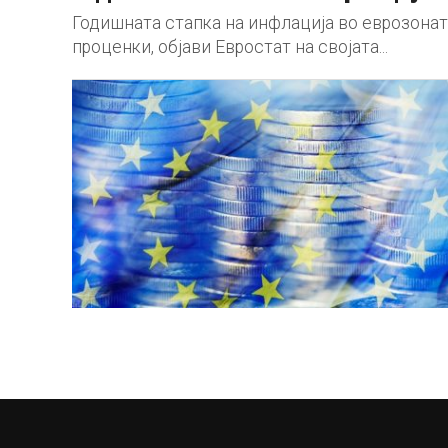
Годишната стапка на инфлација во еврозоната
проценки, објави Евростат на својата...