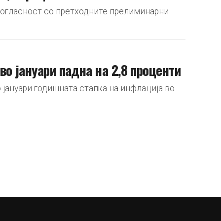
о согласност со претходните прелиминарни
о јануари падна на 2,8 проценти
 јануари годишната стапка на инфлација во