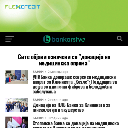
Сите објави означени со "донација на
медицинска опрема"
БАНКИ
2 месеци ago
УНИБанка донираше современ медицински
апарат за Клиниката „Козле“: Поддршка за
деца со цистична фиброза и белодробни
заболувања
БАНКИ
2 години ago
Донација на НЛБ Банка за Клиниката за
гинекологија и акушерство
БАНКИ
3 години ago
Стопанска банка со донација на медицинска