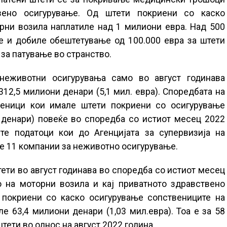
вено осигурување. Од штети покриени со каско
рни возила наплатиле над 1 милиони евра. Над 500
е и добиле обештетување од 100.000 евра за штети
за патување во странство.
неживотни осигурувања само во август годинава
312,5 милиони денари (5,1 мил. евра). Споредбата на
реници кои имале штети покриени со осигурување
 денари) повеќе во споредба со истиот месец 2022
те податоци кои до Агенцијата за супервизија на
те 11 компании за неживотно осигурување.
ети во август годинава во споредба со истиот месец
о на моторни возила и кај приватното здравствено
 покриени со каско осигурување сопствениците на
е 63,4 милиони денари (1,03 мил.евра). Тоа е за 58
тети во однос на август 2022 година.