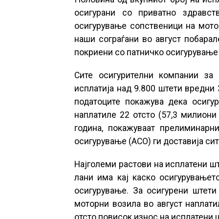
осигурани со приватно здравст
осигурување сопственици на мото
наши сограѓани во август побарал
покриени со патничко осигурување 
Сите осигурителни компании за 
исплатија над 9.800 штети вредни 
податоците покажува дека осигу
наплатиле 22 отсто (57,3 милиони
година, покажуваат прелиминарни
осигурување (АСО) ги доставија си
Најголеми растови на исплатени шт
лани има кај каско осигурувањет
осигурување. За осигурени штети
моторни возила во август наплатил
отсто повисок износ на исплатени ш