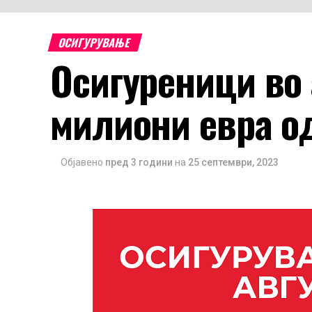
ОСИГУРУВАЊЕ
Осигуреници во 
милиони евра о
Објавено
пред 3 години
на
25 септември, 2023