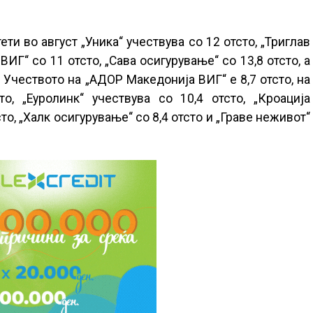
ти во август „Уника“ учествува со 12 отсто, „Триглав
ВИГ“ со 11 отсто, „Сава осигурување“ со 13,8 отсто, а
. Учеството на „АДОР Македонија ВИГ“ е 8,7 отсто, на
о, „Еуролинк“ учествува со 10,4 отсто, „Кроација
то, „Халк осигурување“ со 8,4 отсто и „Граве неживот“