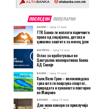
ПОСЛЕДНИ
ПОПУЛАРНИ
БАНКИ
пред 12 часа
ТТК Банка ги исплати паричните
права од социјална, детска и
цивилна заштита за месец јули
КАРИЕРА
пред 13 часа
Оглас за вработување во
Централна кооперативна банка
АД Скопје
БАНКИ
пред 14 часа
Халк Вело Грин – велосипедска
трка што ги поврзува спортот,
природата и хуманоста повторно
во Маврово
БИЗНИС
пред 15 часа
Две нови комори се приклучија