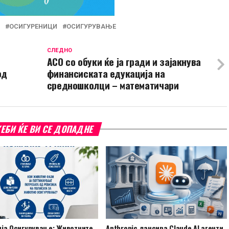
ОСИГУРЕНИЦИ
ОСИГУРУВАЊЕ
СЛЕДНО
АСО со обуки ќе ја гради и зајакнува
од
финансиската едукација на
средношколци – математичари
ЕБИ ЌЕ ВИ СЕ ДОПАДНЕ
ја Осигурување: Животните
Anthropic лансира Claude AI агенти