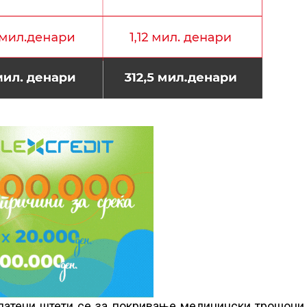
платени штети се за покривање медицински трошоци