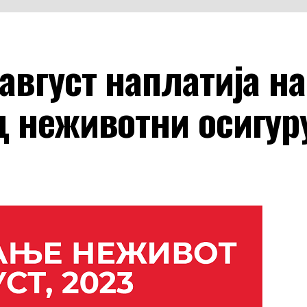
август наплатија на
д неживотни осигу