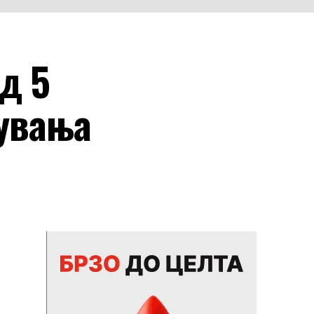
д 5
рувања