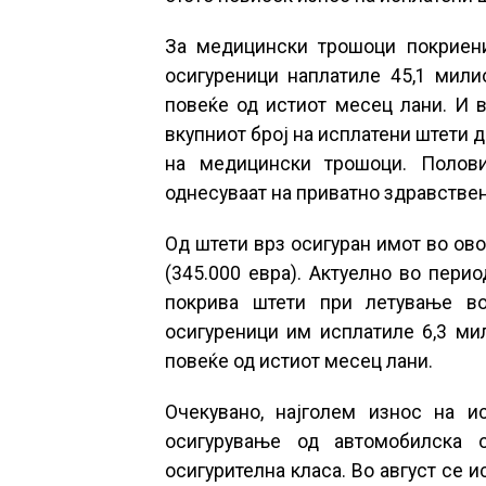
За медицински трошоци покриени
осигуреници наплатиле 45,1 милио
повеќе од истиот месец лани. И в
вкупниот број на исплатени штети 
на медицински трошоци. Полов
однесуваат на приватно здравстве
Од штети врз осигуран имот во ов
(345.000 евра). Актуелно во пери
покрива штети при летување во
осигуреници им исплатиле 6,3 мил
повеќе од истиот месец лани.
Очекувано, најголем износ на и
осигурување од автомобилска 
осигурителна класа. Во август се и