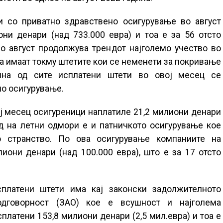
 со приватно здравствено осигурување во август
ни денари (над 733.000 евра) и тоа е за 56 отсто
о август продолжува трендот најголемо учество во
да имаат токму штетите кои се неменети за покривање
ина од сите исплатени штети во овој месец се
но осигурување.
ој месец осигуреници наплатиле 21,2 милиони денари
од на летни одмори е и патничкото осигурување кое
 странство. По ова осигурување компаниите на
иони денари (над 100.000 евра), што е за 17 отсто
сплатени штети има кај законски задолжителното
одговорност (ЗАО) кое е всушност и најголема
сплатени 153,8 милиони денари (2,5 мил.евра) и тоа е