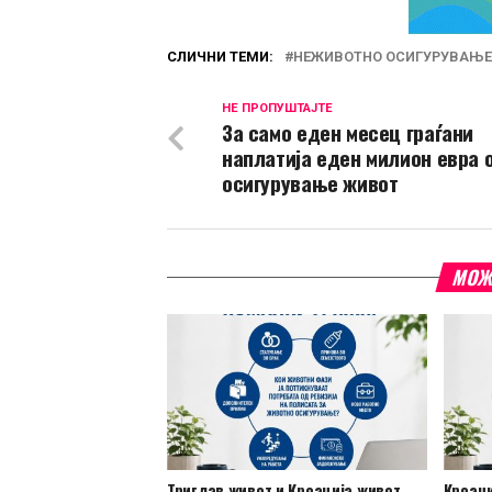
СЛИЧНИ ТЕМИ:
НЕЖИВОТНО ОСИГУРУВАЊЕ
НЕ ПРОПУШТАЈТЕ
За само еден месец граѓани
наплатија еден милион евра 
осигурување живот
МОЖ
Триглав живот и Кроација живот
Кроаци