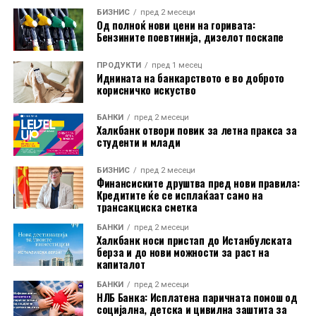
месец минатата година. Во еврозоната годишниот
БИЗНИС
пред 2 месеци
Од полноќ нови цени на горивата:
раст изнесувал 8,8 отсто.
Бензините поевтинија, дизелот поскапе
На годишно ниво, најголем раст на производствените
ПРОДУКТИ
пред 1 месец
Иднината на банкарството е во доброто
цени бил регистриран во Бугарија, од 18,2 отсто.
корисничко искуство
Следувале Романија со 14,3 отсто и Ирска со 11,4
отсто. Луксембург бил единствената земја во која
БАНКИ
пред 2 месеци
цените биле пониски од пред една година, и тоа за 3,2
Халкбанк отвори повик за летна пракса за
студенти и млади
отсто.
БИЗНИС
пред 2 месеци
Индексот на производствените цени ги следи
Финансиските друштва пред нови правила:
промените на продажните цени на производите на
Кредитите ќе се исплаќаат само на
трансакциска сметка
домашниот пазар при излезот од производството. Тој
не ги опфаќа увозните производи и не претставува
БАНКИ
пред 2 месеци
Халкбанк носи пристап до Истанбулската
индекс на потрошувачките цени што директно ги
берза и до нови можности за раст на
плаќаат граѓаните.
капиталот
БАНКИ
пред 2 месеци
НЛБ Банка: Исплатена паричната помош од
социјална, детска и цивилна заштита за