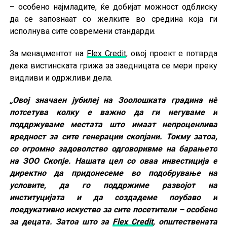
– особено најмладите, ќе добијат можност одблиску
да се запознаат со желките во средина која ги
исполнува сите современи стандарди.
За менаџментот на
Flex Credit
, овој проект е потврда
дека вистинската грижа за заедницата се мери преку
видливи и одржливи дела.
„Овој значаен јубилеј на Зоолошката градина нè
потсетува колку е важно да ги негуваме и
поддржуваме местата што имаат непроценлива
вредност за сите генерации скопјани. Токму затоа,
со огромно задоволство одговоривме на барањето
на ЗОО Скопје. Нашата цел со оваа инвестиција е
директно да придонесеме во подобрување на
условите, да го поддржиме развојот на
институцијата и да создадеме поубаво и
поедукативно искуство за сите посетители – особено
за децата. Затоа што за
Flex Credit
, општествената