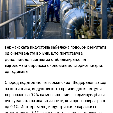
Германската индустрија забележа подобри резултати
од очекувањата во јуни, што претставува
дополнителен сигнал за стабилизирање на
најголемата европска економија во вториот квартал
од годинава.
Според податоците на германскиот Федерален завод
за статистика, индустриското производство во јуни
пораснало за 0,2% на месечно ниво, надминувајќи ги
очекувањата на аналитичарите, кои прогнозираа раст
од 0,1%. Истовремено, индустриските нарачки се
зголемиле за 3,1%, иако растот главно се должи на