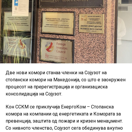
економски услови.
Две нови комори станаа членки на Сојузот на
стопански комори на Македонија, со што е заокружен
процесот на пререгистрација и организациска
консолидација на Сојузот.
Кон ССКМ се приклучија ЕнергоКом – Стопанска
комора на компании од енергетиката и Комората за
превенција, заштита од пожари и кризен менаџмент.
Со нивното членство, Сојузот сега обединува вкупно