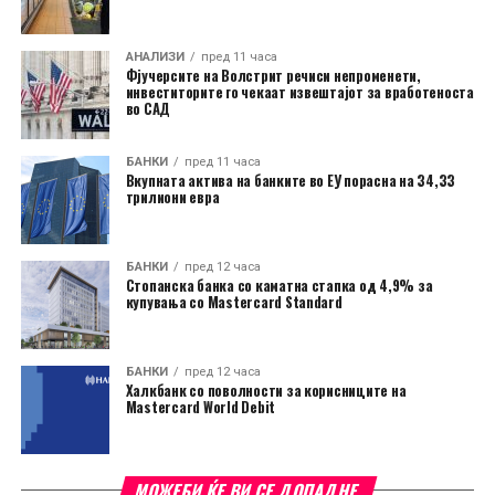
АНАЛИЗИ
пред 11 часа
Фјучерсите на Волстрит речиси непроменети,
инвеститорите го чекаат извештајот за вработеноста
во САД
БАНКИ
пред 11 часа
Вкупната актива на банките во ЕУ порасна на 34,33
трилиони евра
БАНКИ
пред 12 часа
Стопанска банка со каматна стапка од 4,9% за
купувања со Mastercard Standard
БАНКИ
пред 12 часа
Халкбанк со поволности за корисниците на
Mastercard World Debit
МОЖЕБИ ЌЕ ВИ СЕ ДОПАДНЕ