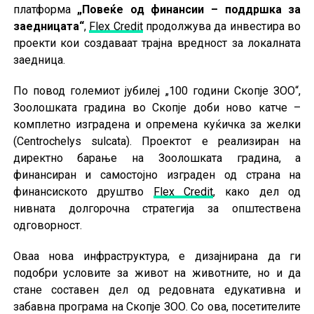
платформа
„Повеќе од финансии – поддршка за
заедницата“
,
Flex Credit
продолжува да инвестира во
проекти кои создаваат трајна вредност за локалната
заедница.
По повод големиот јубилеј „100 години Скопје ЗОО“,
Зоолошката градина во Скопје доби ново катче –
комплетно изградена и опремена куќичка за желки
(Centrochelys sulcata). Проектот е реализиран на
директно барање на Зоолошката градина, а
финансиран и самостојно изграден од страна на
финансиското друштво
Flex Credit
, како дел од
нивната долгорочна стратегија за општествена
одговорност.
Оваа нова инфраструктура, е дизајнирана да ги
подобри условите за живот на животните, но и да
стане составен дел од редовната едукативна и
забавна програма на Скопје ЗОО. Со ова, посетителите