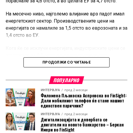
пораснале за 4,6 отсто, а во целата ЕУ за 4,7 отсто.
На месечно ниво, најголемо влијание врз падот имал
енергетскиот сектор. Производствените цени на
енергијата се намалиле за 1,5 отсто во еврозоната и за
1,4 отсто во ЕУ.
Кога ќе се исклучи енергијата, индустриските цени се
зголемиле за 0,2 отсто во двете подрачја, што
покажува дека поевтинувањето не било присутно во
ПРОДОЛЖИ СО ЧИТАЊЕ
сите индустриски категории.
ПОПУЛАРНО
Во еврозоната, цените на суровините, материјалите и
полупроизводите пораснале за 0,3 отсто, додека
ИНТЕРВЈУА
пред 2 месеци
Филомена Пљакоска Аспровска во FinSight:
капиталните и трајните потрошувачки добра
Дали мобилниот телефон ќе стане нашиот
поскапеле за по 0,2 отсто. Цените на нетрајните
единствен паричник?
потрошувачки добра останале непроменети.
ИНТЕРВЈУА
пред 2 месеци
Дигитализацијата и довербата се
И покрај месечниот пад, цените на енергијата во ЕУ во
двигатели на новото банкарство – Беркан
Имери во FinSight
јуни биле за 10 отсто повисоки во споредба со истиот