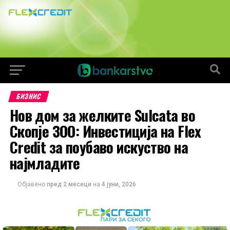
БИЗНИС
Нов дом за желките Sulcata во
Скопје ЗОО: Инвестиција на Flex
Credit за поубаво искуство на
најмладите
Објавено
пред 2 месеци
на
4 јуни, 2026