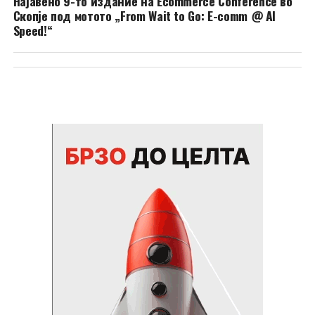
Најавено 9-то издание на Ecommerce Conference во
Скопје под мотото „From Wait to Go: E-comm @ AI
Speed!“