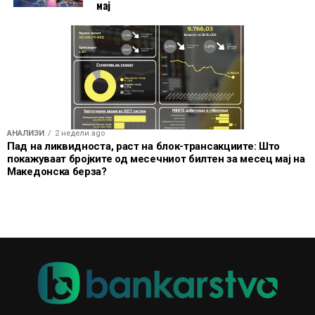
мај
АНАЛИЗИ
2 недели ago
Пад на ликвидноста, раст на блок-трансакциите: Што
покажуваат бројките од месечниот билтен за месец мај на
Македонска берза?