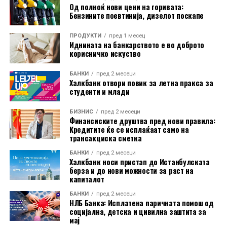
Од полноќ нови цени на горивата:
Бензините поевтинија, дизелот поскапе
ПРОДУКТИ
пред 1 месец
Иднината на банкарството е во доброто
корисничко искуство
Во пакетот е вклучена и асистенција на пат за Европа
БАНКИ
пред 2 месеци
преку Халк Осигурување.
Халкбанк отвори повик за летна пракса за
студенти и млади
Дополнително, корисниците имаат бесплатно
БИЗНИС
пред 2 месеци
електронско и мобилно банкарство, бесплатно СМС
Финансиските друштва пред нови правила:
Кредитите ќе се исплаќаат само на
информирање, како и можност за повлекување
трансакциска сметка
готовина без надомест од сите банкомати во земјата.
БАНКИ
пред 2 месеци
Халкбанк носи пристап до Истанбулската
Со овие поволности, Mastercard World Debit е
берза и до нови можности за раст на
насочена кон корисници кои бараат дополнителни
капиталот
услуги при патување, но и поедноставно секојдневно
БАНКИ
пред 2 месеци
банкарско работење.
НЛБ Банка: Исплатена паричната помош од
социјална, детска и цивилна заштита за
мај