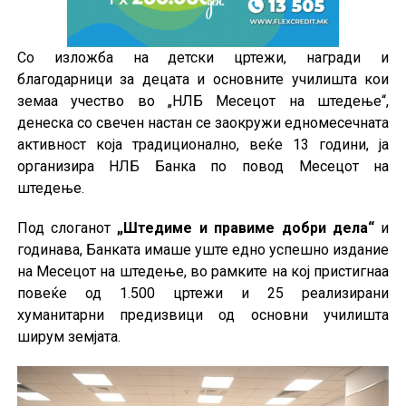
Со изложба на детски цртежи, награди и
благодарници за децата и основните училишта кои
земаа учество во „НЛБ Месецот на штедење“,
денеска со свечен настан се заокружи едномесечната
активност која традиционално, веќе 13 години, ја
организира НЛБ Банка по повод Месецот на
штедење.
Под слоганот
„Штедиме и правиме добри дела“
и
годинава, Банката имаше уште едно успешно издание
на Месецот на штедење, во рамките на кој пристигнаа
повеќе од 1.500 цртежи и 25 реализирани
хуманитарни предизвици од основни училишта
ширум земјата.