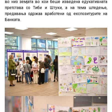
во низ земјата во кои беше изведена едукативната
претстава со Тиби и Штуки, а на тема штедење,
предавања одржаа вработени од експозитурите на
Банката.