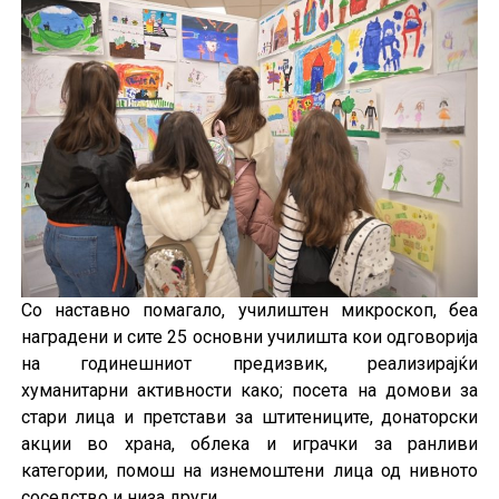
Со наставно помагало, училиштен микроскоп, беа
наградени и сите 25 основни училишта кои одговорија
на годинешниот предизвик, реализирајќи
хуманитарни активности како; посета на домови за
стари лица и претстави за штитениците, донаторски
акции во храна, облека и играчки за ранливи
категории, помош на изнемоштени лица од нивното
соседство и низа други.