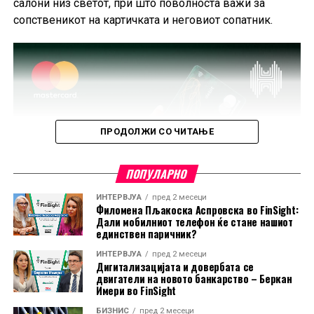
салони низ светот, при што поволноста важи за
сопственикот на картичката и неговиот сопатник.
ПРОДОЛЖИ СО ЧИТАЊЕ
ПОПУЛАРНО
ИНТЕРВЈУА
пред 2 месеци
Филомена Пљакоска Аспровска во FinSight:
Дали мобилниот телефон ќе стане нашиот
единствен паричник?
ИНТЕРВЈУА
пред 2 месеци
Дигитализацијата и довербата се
двигатели на новото банкарство – Беркан
Имери во FinSight
БИЗНИС
пред 2 месеци