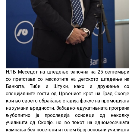
НЛБ Месецот на штедење започна на 25 септември
со претстава со маскотите на детското штедење на
Банката, Тиби и Штуки, како и дружење со
специјалните гости од Црвениот крст на Град Скопје
кои во своето обраќање ставија фокус на промоцијата
на хумани вредности. Забавно-едукативната програна
љубопитно ја проследија основци од неколку
училишта од Скопје, но во текот на едномесечната
кампања беа посетени и голем број основни училишта