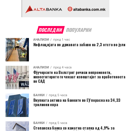
ПОСЛЕДНИ
ПОПУЛАРНИ
АНАЛИЗИ
пред 1 час
Инфлацијата во државата забави на 2,3 отсто во јули
АНАЛИЗИ
пред 4 часа
Фјучерсите на Волстрит речиси непроменети,
инвеститорите го чекаат извештајот за вработеноста
во САД
БАНКИ
пред 5 часа
Вкупната актива на банките во ЕУ порасна на 34,33
трилиони евра
БАНКИ
пред 5 часа
Стопанска банка со каматна стапка од 4,9% за