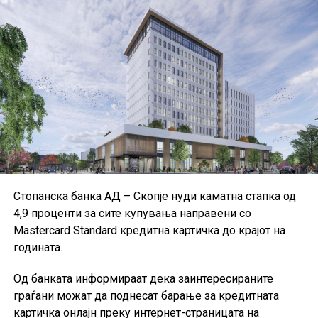
ефикасноста на банките, структурата на билансите,
ликвидноста и финансирањето, квалитетот на
активата, капиталната адекватност и солвентноста.
ЕЦБ посочува дека повеќето институции ги
применуваат Меѓународните стандарди за
финансиско известување и техничките стандарди на
Европската банкарска управа, иако дел од малите и
средните институции користат национални
сметководствени стандарди.
Поради недостапност на податоците за Данска за
Стопанска банка АД – Скопје нуди каматна стапка од
првиот квартал од 2026 година, при пресметката на
4,9 проценти за сите купувања направени со
агрегатните податоци за ЕУ биле користени
Mastercard Standard кредитна картичка до крајот на
податоците од четвртиот квартал од 2025 година, а кај
годината.
одредени показатели и податоци од првиот квартал
од 2025 година.
Од банката информираат дека заинтересираните
граѓани можат да поднесат барање за кредитната
картичка онлајн преку интернет-страницата на