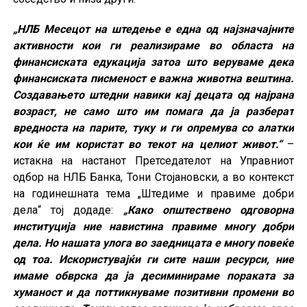
„НЛБ Месецот на штедење е една од најзначајните
активности кои ги реализираме во областа на
финансиската едукација затоа што веруваме дека
финансиската писменост е важна животна вештина.
Создавањето штедни навики кај децата од најрана
возраст, не само што им помага да ја разберат
вредноста на парите, туку и ги опремува со алатки
кои ќе им користат во текот на целиот живот.“
–
истакна на настанот Претседателот на Управниот
одбор на НЛБ Банка, Тони Стојановски, а во контекст
на годинешната тема „Штедиме и правиме добри
дела“ тој додаде:
„Како општествено одговорна
институција ние навистина правиме многу добри
дела. Но нашата улога во заедницата е многу повеќе
од тоа. Искористувајќи ги сите наши ресурси, ние
имаме обврска да ја десиминираме пораката за
хуманост и да поттикнуваме позитивни промени во