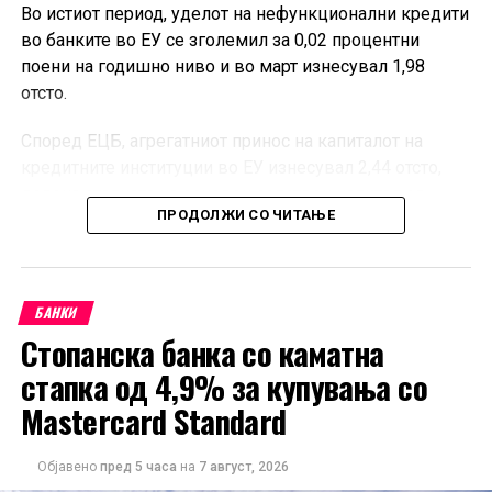
Во истиот период, уделот на нефункционални кредити
во банките во ЕУ се зголемил за 0,02 процентни
поени на годишно ниво и во март изнесувал 1,98
отсто.
Според ЕЦБ, агрегатниот принос на капиталот на
кредитните институции во ЕУ изнесувал 2,44 отсто,
додека стапката на основен сопствен капитал од
ПРОДОЛЖИ СО ЧИТАЊЕ
највисок квалитет, односно CET1, била 16,27 отсто.
Објавените квартални податоци опфаќаат 335
банкарски групации и 2.284 самостојни кредитни
БАНКИ
институции, како и подружници и филијали под
Стопанска банка со каматна
контрола на субјекти надвор од ЕУ кои работат на
европскиот пазар. Според ЕЦБ, податоците покриваат
стапка од 4,9% за купувања со
речиси 100 отсто од билансот на банкарскиот сектор
Mastercard Standard
во Европската Унија.
Објавено
пред 5 часа
на
7 август, 2026
Базата содржи показатели за профитабилноста и