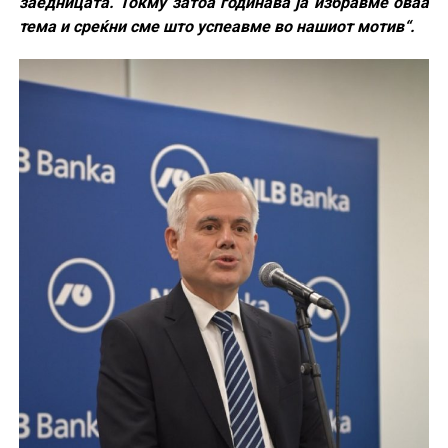
заедницата. Токму затоа годинава ја избравме оваа
тема и среќни сме што успеавме во нашиот мотив“.