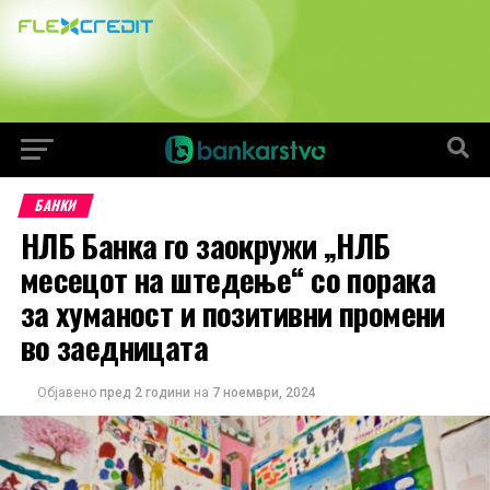
БАНКИ
НЛБ Банка го заокружи „НЛБ
месецот на штедење“ со порака
за хуманост и позитивни промени
во заедницата
Објавено
пред 2 години
на
7 ноември, 2024