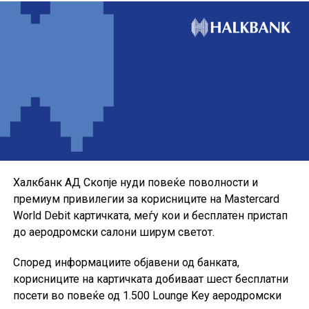
Понудата е наменета за корисниците кои сакаат да ги
користат можностите на кредитната картичка за
своите секојдневни и летни купувања, со промотивна
каматна стапка до крајот на годината.
Халкбанк АД Скопје нуди повеќе поволности и
премиум привилегии за корисниците на Mastercard
World Debit картичката, меѓу кои и бесплатен пристап
до аеродромски салони ширум светот.
Според информациите објавени од банката,
корисниците на картичката добиваат шест бесплатни
посети во повеќе од 1.500 Lounge Key аеродромски