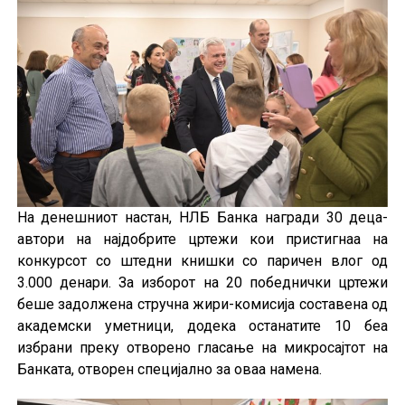
На денешниот настан, НЛБ Банка награди 30 деца-
автори на најдобрите цртежи кои пристигнаа на
конкурсот со штедни книшки со паричен влог од
3.000 денари. За изборот на 20 победнички цртежи
беше задолжена стручна жири-комисија составена од
академски уметници, додека останатите 10 беа
избрани преку отворено гласање на микросајтот на
Банката, отворен специјално за оваа намена.