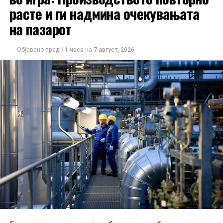
расте и ги надмина очекувањата
на пазарот
Објавено
пред 11 часа
на
7 август, 2026