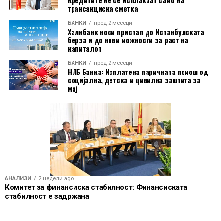
Кредитите ќе се исплаќаат само на
трансакциска сметка
БАНКИ
пред 2 месеци
Халкбанк носи пристап до Истанбулската
берза и до нови можности за раст на
капиталот
БАНКИ
пред 2 месеци
НЛБ Банка: Исплатена паричната помош од
социјална, детска и цивилна заштита за
мај
АНАЛИЗИ
2 недели ago
Комитет за финансиска стабилност: Финансиската
стабилност е задржана