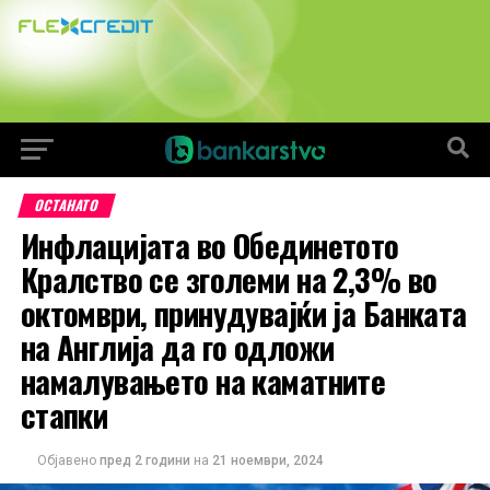
ОСТАНАТО
Инфлацијата во Обединетото
Кралство се зголеми на 2,3% во
октомври, принудувајќи ја Банката
на Англија да го одложи
намалувањето на каматните
стапки
Објавено
пред 2 години
на
21 ноември, 2024