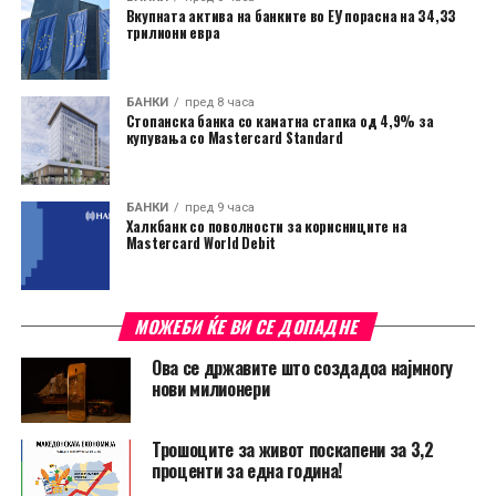
Вкупната актива на банките во ЕУ порасна на 34,33
трилиони евра
БАНКИ
пред 8 часа
Стопанска банка со каматна стапка од 4,9% за
купувања со Mastercard Standard
БАНКИ
пред 9 часа
Халкбанк со поволности за корисниците на
Mastercard World Debit
МОЖЕБИ ЌЕ ВИ СЕ ДОПАДНЕ
Ова се државите што создадоа најмногу
нови милионери
Трошоците за живот поскапени за 3,2
проценти за една година!