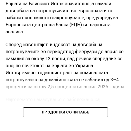
Војната на Блискиот Исток значително ја намали
довербата на потрошувачите во еврозоната и го
забави економското закрепнување, предупредува
Европската централна банка (ЕЦБ) во најновата
анализа.
Според извештајот, индексот на доверба на
потрошувачите во периодот од февруари до април се
намалил за околу 12 поени, пад речиси споредлив со
оној по почетокот на војната во Украина.
Истовремено, годишниот раст на номиналната
потрошувачка на домаќинствата се забавил од 3–4
проценти на околу 2,5 проценти во април 2026 година.
Најголемото намалување е забележано кај
дискреционите трошоци, при што домаќинствата ги
ПРОДОЛЖИ СО ЧИТАЊЕ
одложуваат купувањата на луксузна облека, обувки,
спортска опрема, патувања и рекреативни услуги.
Домаќинствата со повисоки приходи најмногу ја