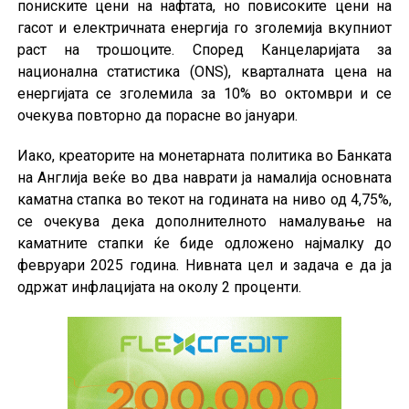
пониските цени на нафтата, но повисоките цени на
гасот и електричната енергија го зголемија вкупниот
раст на трошоците. Според Канцеларијата за
национална статистика (ONS), кварталната цена на
енергијата се зголемила за 10% во октомври и се
очекува повторно да порасне во јануари.
Иако, креаторите на монетарната политика во Банката
на Англија веќе во два наврати ја намалија основната
каматна стапка во текот на годината на ниво од 4,75%,
се очекува дека дополнителното намалување на
каматните стапки ќе биде одложено најмалку до
февруари 2025 година. Нивната цел и задача е да ја
одржат инфлацијата на околу 2 проценти.