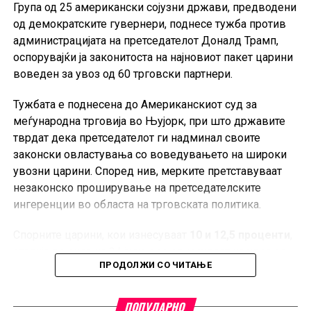
Група од 25 американски сојузни држави, предводени
од демократските гувернери, поднесе тужба против
администрацијата на претседателот Доналд Трамп,
оспорувајќи ја законитоста на најновиот пакет царини
воведен за увоз од 60 трговски партнери.
Тужбата е поднесена до Американскиот суд за
меѓународна трговија во Њујорк, при што државите
тврдат дека претседателот ги надминал своите
законски овластувања со воведувањето на широки
увозни царини. Според нив, мерките претставуваат
незаконско проширување на претседателските
ингеренции во областа на трговската политика.
Спорните царини, кои изнесуваат
10 и 12,5 проценти
,
стапија во сила на 24 јули и се однесуваат на увоз од
ПРОДОЛЖИ СО ЧИТАЊЕ
60 трговски партнери, меѓу кои е и Европската Унија.
Администрацијата на Трамп ги оправдува мерките со
тврдењето дека засегнатите земји не преземаат
ПОПУЛАРНО