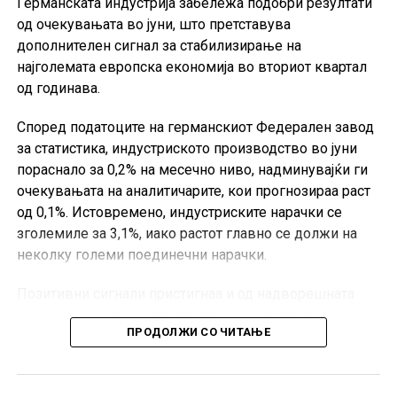
Германската индустрија забележа подобри резултати
од очекувањата во јуни, што претставува
дополнителен сигнал за стабилизирање на
најголемата европска економија во вториот квартал
од годинава.
Според податоците на германскиот Федерален завод
за статистика, индустриското производство во јуни
пораснало за 0,2% на месечно ниво, надминувајќи ги
очекувањата на аналитичарите, кои прогнозираа раст
од 0,1%. Истовремено, индустриските нарачки се
зголемиле за 3,1%, иако растот главно се должи на
неколку големи поединечни нарачки.
Позитивни сигнали пристигнаа и од надворешната
трговија. Германскиот извоз во јуни се зголемил за
ПРОДОЛЖИ СО ЧИТАЊЕ
0,9% во однос на претходниот месец, значително над
очекувањата од 0,2%, додека увозот пораснал за 4,4%.
Во првата половина од 2026 година, Германија