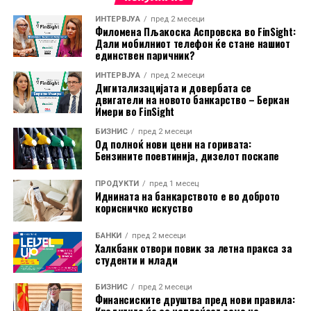
доволно активности за спречување на увоз на
ИНТЕРВЈУА
пред 2 месеци
производи изработени со принудна работа.
Филомена Пљакоска Аспровска во FinSight:
Дали мобилниот телефон ќе стане нашиот
Ова е најновото во низата правни оспорувања на
единствен паричник?
трговската политика на Трамп. Претходно, повеќе
ИНТЕРВЈУА
пред 2 месеци
Дигитализацијата и довербата се
американски компании успеаја да издејствуваат
двигатели на новото банкарство – Беркан
судски одлуки против дел од неговите царински
Имери во FinSight
мерки, но администрацијата продолжи со
БИЗНИС
пред 2 месеци
воведување нови ограничувања.
Од полноќ нови цени на горивата:
Бензините поевтинија, дизелот поскапе
Подносителите на тужбата наведуваат дека, иако
американскиот закон дозволува воведување царини
ПРОДУКТИ
пред 1 месец
Иднината на банкарството е во доброто
во одредени случаи, историски тие биле насочени кон
корисничко искуство
конкретни земји или индустрии. Според нив,
сегашниот широк пристап, кој опфаќа речиси
БАНКИ
пред 2 месеци
Халкбанк отвори повик за летна пракса за
целокупниот американски увоз, нема преседан и ги
студенти и млади
надминува законските рамки.
БИЗНИС
пред 2 месеци
Финансиските друштва пред нови правила: