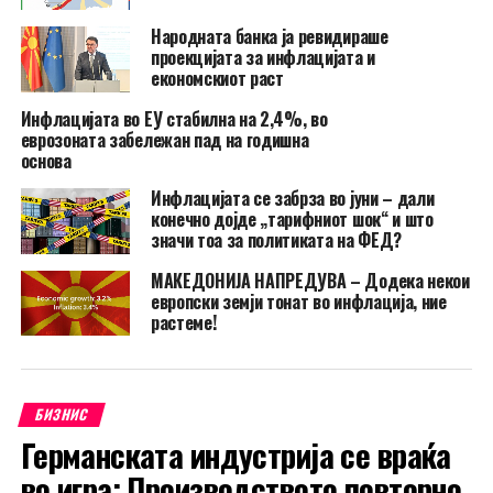
Народната банка ја ревидираше
проекцијата за инфлацијата и
економскиот раст
Инфлацијата во ЕУ стабилна на 2,4%, во
еврозоната забележан пад на годишна
основа
Инфлацијата се забрза во јуни – дали
конечно дојде „тарифниот шок“ и што
значи тоа за политиката на ФЕД?
МАКЕДОНИЈА НАПРЕДУВА – Додека некои
европски земји тонат во инфлација, ние
растеме!
БИЗНИС
Германската индустрија се враќа
во игра: Производството повторно