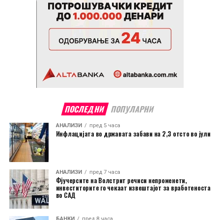
ПОСЛЕДНИ
ПОПУЛАРНИ
АНАЛИЗИ
пред 5 часа
Инфлацијата во државата забави на 2,3 отсто во јули
АНАЛИЗИ
пред 7 часа
Фјучерсите на Волстрит речиси непроменети,
инвеститорите го чекаат извештајот за вработеноста
во САД
БАНКИ
пред 8 часа