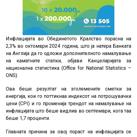
Инфлацијата во Обединетото Кралство порасна на
2,3% во октомври 2024 година, што ја натера Банката
на Англија да го одложи дополнителното намалување
на каматните стапки,
објави Канцеларијата за
национална статистика (Office for National Statistics –
ONS).
Ова беше резултат на зголемените сметки за
енергија, кои го поттикнаа индексот на потрошувачки
цени (CPI) и го променија трендот на намалување на
инфлацијата што беше видлив во септември, кога таа
беше 1,7 проценти.
Главната причина за овој пораст на инфлацијата се