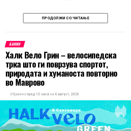
Од Банката потсетуваат дека средствата им се
достапни на сите корисници во согласност со
ПРОДОЛЖИ СО ЧИТАЊЕ
утврдениот распоред за исплата.
БАНКИ
Халк Вело Грин – велосипедска
трка што ги поврзува спортот,
природата и хуманоста повторно
во Маврово
Објавено
пред 15 часа
на
6 август, 2026