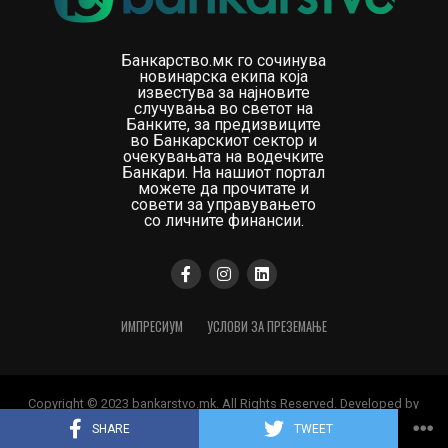
Банкарство.мк го сочинува
новинарска екипа која
известува за најновите
случувања во светот на
Банките, за предизвиците
во Банкарскиот сектор и
очекувањата на водечките
Банкари. На нашиот портал
можете да прочитате и
совети за управувањето
со личните финансии.
ИМПРЕСИУМ
УСЛОВИ ЗА ПРЕЗЕМАЊЕ
Copyright © 2023 bankarstvo.mk. All Rights Reserved. Developed by
Digital Orange
SHARE
TWEET