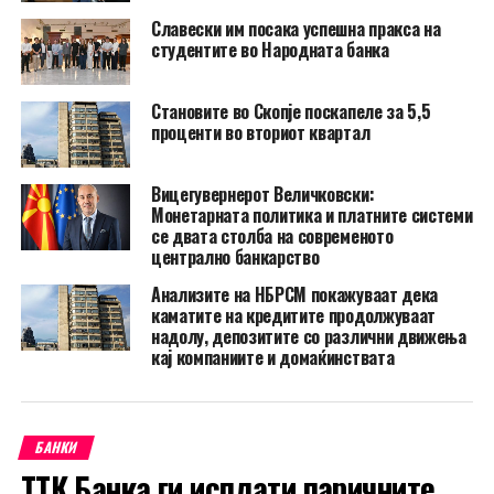
Славески им посака успешна пракса на
студентите во Народната банка
Становите во Скопје поскапеле за 5,5
проценти во вториот квартал
Вицегувернерот Величковски:
Монетарната политика и платните системи
се двата столба на современото
централно банкарство
Анализите на НБРСМ покажуваат дека
каматите на кредитите продолжуваат
надолу, депозитите со различни движења
кај компаниите и домаќинствата
БАНКИ
ТТК Банка ги исплати паричните