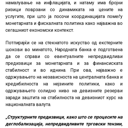
намалување на инфлацијата, и натаму има бројни
ризици поврзани со динамиката на цените на
услугите, при што ја посочи координацијата помеѓу
монетарната и фискалната политика како најважна во
сегашниот економски контекст.
Потпирајќи се на стекнатото искуство од екстерните
шокови во минатото, Народната банка е подготвена
да се справи со евентуалните непредвидливи
предизвици за монетарната и за финансиската
стабилност и во иднина. При ова, најважно е
одржувањето на независноста на централната банка и
кредибилноста на нејзините политики, како и
одржувањето солидно ниво на девизните резерви
заради заштита на стабилноста на девизниот курс на
националната валута.
„Структурните предизвици, како што се процесите на
деглобализација, непредвидливите трговски тензии,