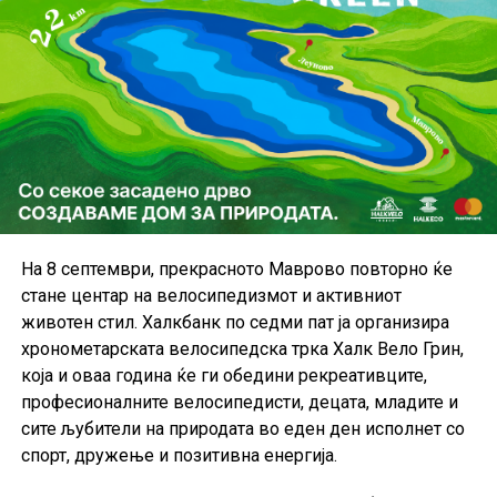
На 8 септември, прекрасното Маврово повторно ќе
стане центар на велосипедизмот и активниот
животен стил. Халкбанк по седми пат ја организира
хронометарската велосипедска трка Халк Вело Грин,
која и оваа година ќе ги обедини рекреативците,
професионалните велосипедисти, децата, младите и
сите љубители на природата во еден ден исполнет со
спорт, дружење и позитивна енергија.