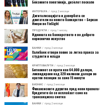
Бензините поевтинија, дизелот поскапе
порака дека спортот, здравите навики, грижата за
природата и солидарноста можат да се спојат во еден
ИНТЕРВЈУА
пред 2 месеци
Дигитализацијата и довербата се
настан што секоја година инспирира сè поголем број
двигатели на новото банкарство – Беркан
учесници.
Имери во FinSight
Од НЛБ Банка ги потсетуваат клиентите дека
ПРОДУКТИ
пред 1 месец
Иднината на банкарството е во доброто
средствата можат да ги користат и безготовински, за
корисничко искуство
плаќање во продажната мрежа, како и преку
електронското и мобилното банкарство.
БАНКИ
пред 2 месеци
Халкбанк отвори повик за летна пракса за
студенти и млади
КРИПТОВАЛУТИ
пред 2 месеци
Биткоинот се врати кон 64.000 долари,
ликвидирани над 320 милиони долари во
кратки позиции за само 15 минути
БИЗНИС
пред 2 месеци
Финансиските друштва пред нови правила:
Кредитите ќе се исплаќаат само на
трансакциска сметка
БАНКИ
пред 2 месеци