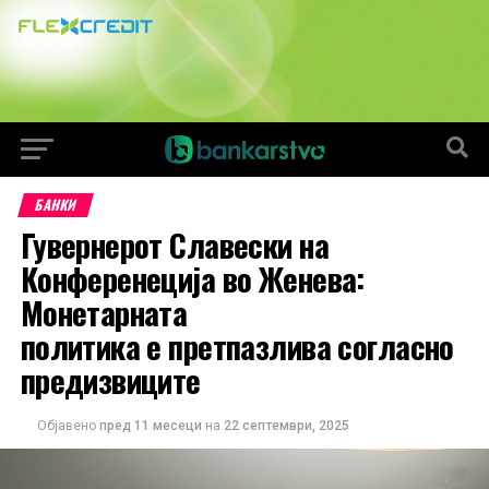
БАНКИ
Гувернерот Славески на
Конференеција во Женева:
Монетарната
политика e претпазлива согласно
предизвиците
Објавено
пред 11 месеци
на
22 септември, 2025