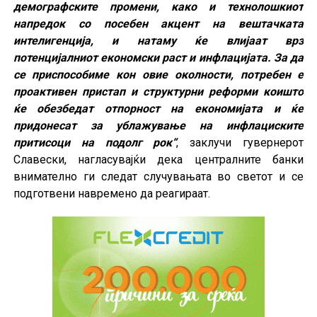
демографските промени, како и технолошкиот
напредок со посебен акцент на вештачката
интелигенција, и натаму ќе влијаат врз
потенцијалниот економски раст и инфлацијата. За да
се приспособиме кон овие околности, потребен е
проактивен пристап и структурни реформи коишто
ќе обезбедат отпорност на економијата и ќе
придонесат за ублажување на инфлациските
притисоци на подолг рок“
, заклучи гувернерот
Славески, нагласувајќи дека централните банки
внимателно ги следат случувањата во светот и се
подготвени навремено да реагираат.