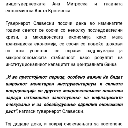
вицегувернерката Ана Митреска и главната
економистка Анета Крстевска.
Гувернерот Славески посочи дека во изминатите
години светот се соочи со неколку последователни
кризи, а македонската економија како мала
транзициска економија, се соочи со повеќе шокови
со кои успешно се справи задржувајќи ја
макроекономската стабилност како резултат на
институционалниот капацитет на централната банка.
„И во претстојниот период, особено важни ќе бидат
широкиот монетарен инструментариум и силната
координација со другите макроекономски политики
заради натамошно закотвување на инфлациските
очекувања и за обезбедување одржлив економски
раст“
, нагласи гувернерот Славески.
Тој додаде дека, и покрај очекувањата за постепено