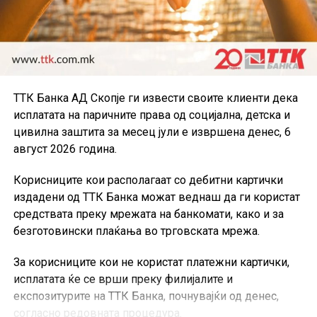
ТТК Банка АД Скопје ги извести своите клиенти дека
исплатата на паричните права од социјална, детска и
цивилна заштита за месец јули е извршена денес, 6
август 2026 година.
Корисниците кои располагаат со дебитни картички
издадени од ТТК Банка можат веднаш да ги користат
средствата преку мрежата на банкомати, како и за
безготовински плаќања во трговската мрежа.
За корисниците кои не користат платежни картички,
исплатата ќе се врши преку филијалите и
експозитурите на ТТК Банка, почнувајќи од денес,
согласно редовната процедура.