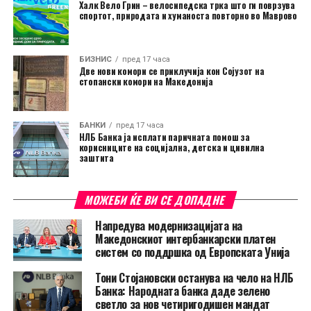
Халк Вело Грин – велосипедска трка што ги поврзува
спортот, природата и хуманоста повторно во Маврово
БИЗНИС
пред 17 часа
Две нови комори се приклучија кон Сојузот на
стопански комори на Македонија
БАНКИ
пред 17 часа
НЛБ Банка ја исплати паричната помош за
корисниците на социјална, детска и цивилна
заштита
МОЖЕБИ ЌЕ ВИ СЕ ДОПАДНЕ
Напредува модернизацијата на
Македонскиот интербанкарски платен
систем со поддршка од Европската Унија
Тони Стојановски останува на чело на НЛБ
Банка: Народната банка даде зелено
светло за нов четиригодишен мандат