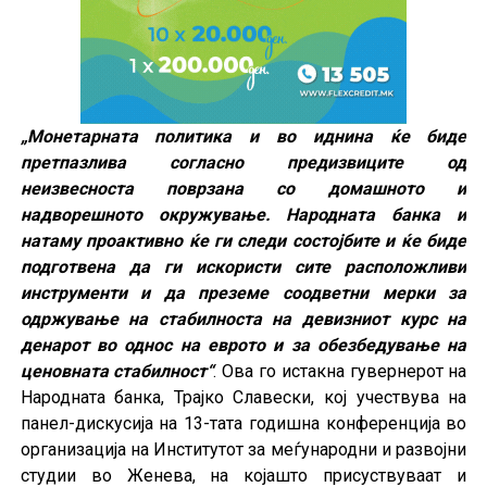
„Монетарната политика и во иднина ќе биде
претпазлива согласно предизвиците од
неизвесностa поврзана со домашното и
надворешното окружување. Народната банка и
натаму проактивно ќе ги следи состојбите и ќе биде
подготвена да ги искористи сите расположливи
инструменти и да преземе соодветни мерки за
одржување на стабилноста на девизниот курс на
денарот во однос на еврото и за обезбедување на
ценовната стабилност“
. Ова го истакна гувернерот на
Народната банка, Трајко Славески, кој учествува на
панел-дискусија на 13-тата годишна конференција во
организација на Институтот за меѓународни и развојни
студии во Женева, на којашто присуствуваат и