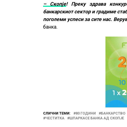
– Скопје
! Преку здрава конкур
банкарскиот сектор и градиме ста
поголеми успеси за сите нас. Веру
банка.
СЛИЧНИ ТЕМИ:
80 ГОДИНИ
БАНКАРСТВО
ЧЕСТИТКА
ШПАРКАСЕ БАНКА АД СКОПЈЕ