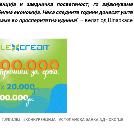
енција и заедничка посветеност, го зајакнуваме
билна економија. Нека следните години донесат уште
ваме во просперитетна иднина!
” – велат од Шпаркасе
ЈУБИЛЕЈ
КОНКУРЕНЦИЈА
СТОПАНСКА БАНКА АД - СКОПЈЕ