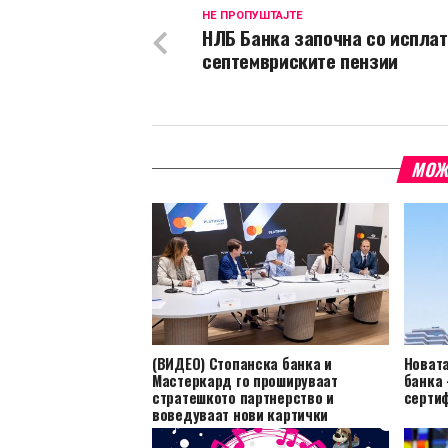
НЕ ПРОПУШТАЈТЕ
НЛБ Банка започна со исплат
септемвриските пензии
МОЖ
(ВИДЕО) Стопанска банка и
Новата
Мастеркард го прошируваат
банка 
стратешкото партнерство и
сертиф
воведуваат нови картички