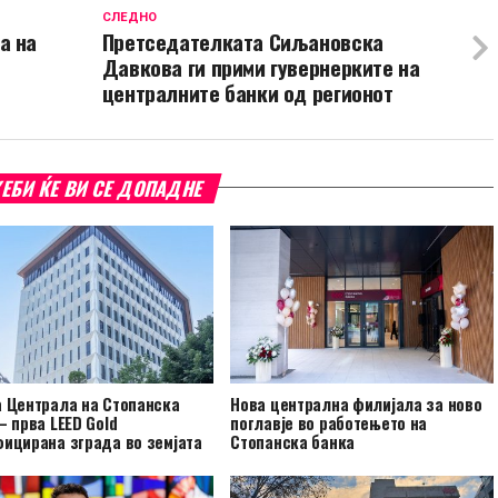
СЛЕДНО
а на
Претседателката Сиљановска
Давкова ги прими гувернерките на
централните банки од регионот
ЕБИ ЌЕ ВИ СЕ ДОПАДНЕ
 Централа на Стопанска
Нова централна филијала за ново
– прва LEED Gold
поглавје во работењето на
ицирана зграда во земјата
Стопанска банка