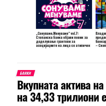
„Сонуваме.Менуваме“ vol.7:
Владим
Стопанска банка објави повик за
предв
доделување грантови за
банкар
асоцијациите на лица со атипичен
– Скоп
развој
БАНКИ
Вкупната актива на
на 34,33 трилиони 