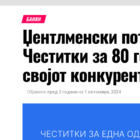
БАНКИ
Џентлменски по
Честитки за 80 
својот конкурен
Објавено
пред 2 години
на
1 октомври, 2024