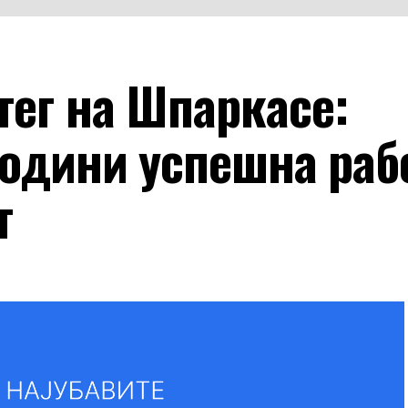
тег на Шпаркасе:
години успешна раб
т