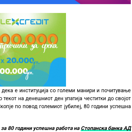
дека е институција со големи манири и почитување
о текот на денешниот ден упатија честитки до својот
копје по повод големиот јубилеј, 80 години успешна
 за 80 години успешна работа на
Стопанска банка АД