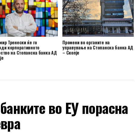
ир Тренески ќе го
Промени во органите на
оди корпоративното
управување на Стопанска банка АД
ство на Стопанска банка АД
– Скопје
је
 банките во ЕУ порасна
евра