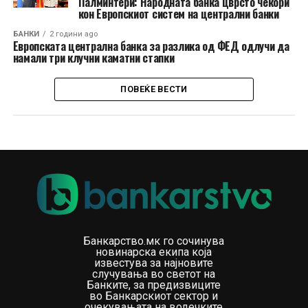
Палминтери: Народната банка цврсто чекори
кон Европскиот систем на централни банки
БАНКИ
2 години ago
Европската централна банка за разлика од ФЕД одлучи да
намали три клучни каматни стапки
ПОВЕЌЕ ВЕСТИ
Банкарство.мк го сочинува
новинарска екипа која
известува за најновите
случувања во светот на
Банките, за предизвиците
во Банкарскиот сектор и
очекувањата на водечките