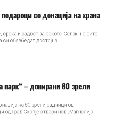
 подароци со донација на храна
среќа и радост за секого. Сепак, не сите
 си обезбедат достојна...
а парк“ – донирани 80 зрели
донација на 80 зрели садници од
ци од Град Скопје отвори нов „Магнолија