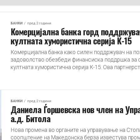
БАНКИ
пред 2 години
Комерцијална банка горд поддржувач
култната хумористична серија К-15
Комерцијална банка како силен поддржувач на п
задоволство обезбеди финансиска поддршка за о
култната хумористична серија К-15. Ова партнерств
БАНКИ
пред 2 години
Даниела Ѓоршевска нов член на Упра
а.д. Битола
Нова промена во органите на управување на Стопа
соопштение на Македонска берза известува проме