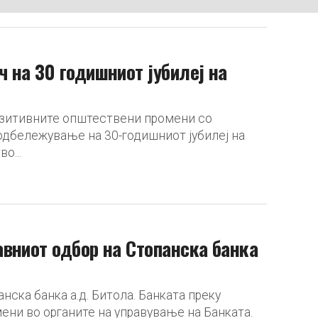
 на 30 годишниот јубилеј на
озитивните општествени промени со
дбележување на 30-годишниот јубилеј на
о...
вниот одбор на Стопанска банка
нска банка а.д. Битола. Банката преку
ни во органите на управување на Банката.