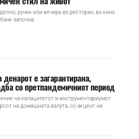
амичен стил на живот
делно, ручек или вечера во ресторан, во кино
банк започна...
 денарот е загарантирана,
едба со претпандемичниот период
рение на капацитетот и инструментариумот
урсот на домашната валута, со акцент на