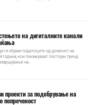
стењето на дигиталните канали
аќања
а ги објави податоците од доменот на
4 година, кои покажуваат постојан тренд
извршување на...
ви проекти за подобрување на
со попреченост