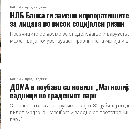
БАНКИ
пред 2 години
НЛБ Банка ги замени корпоративните
за лицата во висок социјален ризик
Празниците се време за споделување и дарување, 
можат да ја почувствуваат празничната магија и да
БАНКИ
пред 2 години
ДОМА е поубаво со новиот „Магнолиј
садници во градскиот парк
Стопанска банка го круниса својот 80. јубилеј со 
видот Magnolia Grandiflora и заедно со претставни
парк“...