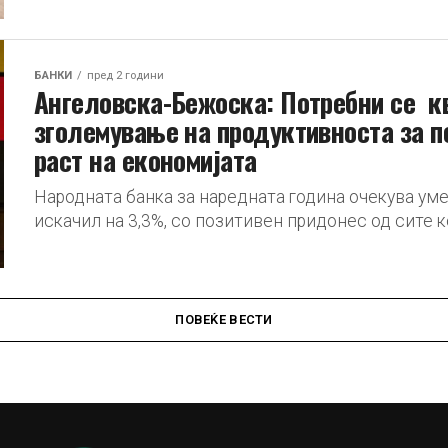
БАНКИ
пред 2 години
Ангеловска-Бежоска: Потребни се к
зголемување на продуктивноста за п
раст на економијата
Народната банка за наредната година очекува уме
искачил на 3,3%, со позитивен придонес од сите ко
ПОВЕЌЕ ВЕСТИ