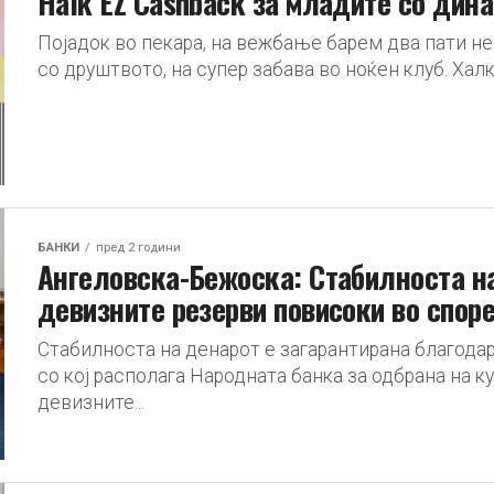
Halk EZ Cashback за младите со дин
Појадок во пекара, на вежбање барем два пати не
со друштвото, на супер забава во ноќен клуб. Халк
БАНКИ
пред 2 години
Ангеловска-Бежоска: Стабилноста на
девизните резерви повисоки во спор
Стабилноста на денарот е загарантирана благода
со кој располага Народната банка за одбрана на к
девизните...