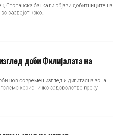
ен, Стопанска банка ги објави добитниците на
о развојот како...
 изглед доби Филијалата на
оби нов современ изглед и дигитална зона
оголемо корисничко задоволство преку...