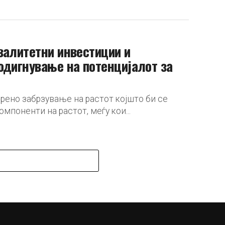
валитетни инвестиции и
одигнување на потенцијалот за
рено забрзување на растот којшто би се
мпоненти на растот, меѓу кои...