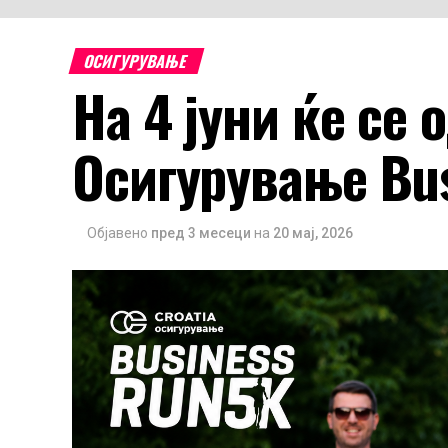
ОСИГУРУВАЊЕ
На 4 јуни ќе се
Осигурување Bus
Објавено
пред 3 месеци
на
20 мај, 2026