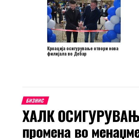
Кроација осигурување отвори нова
филијала во Дебар
БИЗНИС
ХАЛК ОСИГУРУВАЊЕ
промена во менаџм