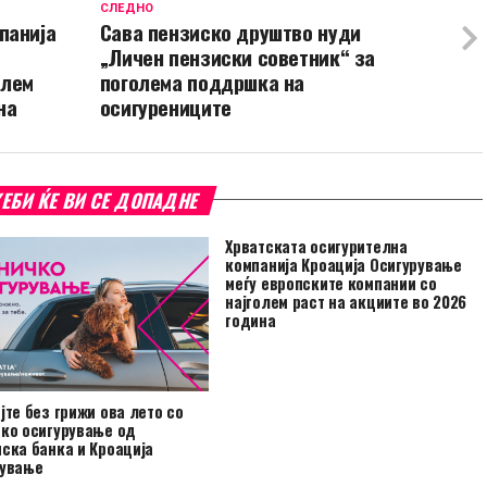
СЛЕДНО
панија
Сава пензиско друштво нуди
„Личен пензиски советник“ за
олем
поголема поддршка на
на
осигурениците
ЕБИ ЌЕ ВИ СЕ ДОПАДНЕ
Хрватската осигурителна
компанија Кроација Осигурување
меѓу европските компании со
најголем раст на акциите во 2026
година
јте без грижи ова лето со
ко осигурување од
ска банка и Кроација
рување