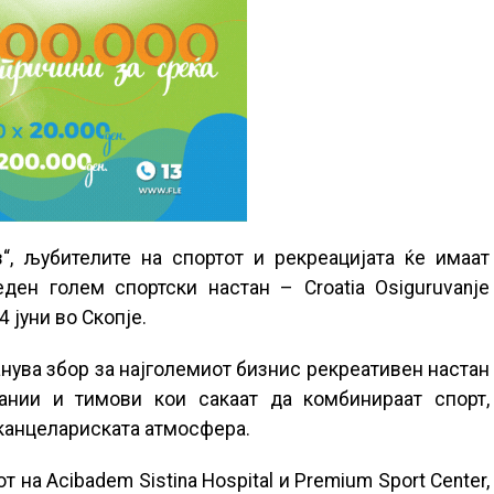
, љубителите на спортот и рекреацијата ќе имаат
ен голем спортски настан – Croatia Osiguruvanje
4 јуни во Скопје.
анува збор за најголемиот бизнис рекреативен настан
ании и тимови кои сакаат да комбинираат спорт,
канцелариската атмосфера.
 на Acibadem Sistina Hospital и Premium Sport Center,