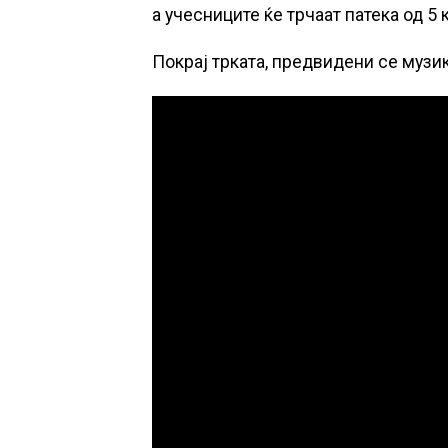
а учесниците ќе трчаат патека од 5
Покрај трката, предвидени се музик