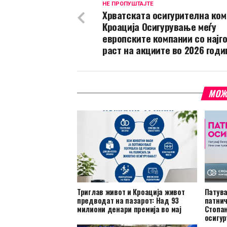
НЕ ПРОПУШТАЈТЕ
Хрватската осигурителна ком
Кроација Осигурување меѓу
европските компании со најг
раст на акциите во 2026 годи
МОЖ
Триглав живот и Кроација живот
Патува
предводат на пазарот: Над 93
патнич
милиони денари премија во мај
Стопан
осигу