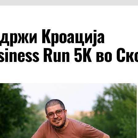
 одржи Кроација
iness Run 5K во Ск