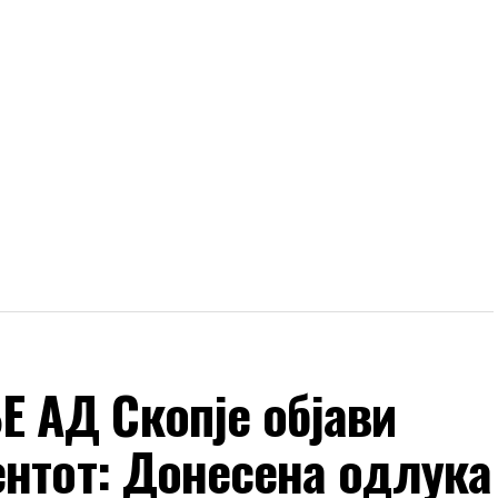
 АД Скопје објави
ентот: Донесена одлука